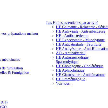
Les Huiles essentielles par activité
HE Calmante - Relaxante - Sédati
HE Anti-virale - Anti-infectieuse
r vos préparations maison
HE - Antibactérienne
HE Expectorante - Mucolytique
HE Anticatarrhale - Fébrifuge
HE Analgésique - Anti-Rhumatis
ÄÖ - Antibakteriell
HE Antispasmodique -
s médicinales
Spasmolytique
HE Cholagogue - Cholérétique
s de fumigation
HE Aphrodisiaque
nelles & Fumigation
HE Cicatrisante - Antihématome
HE Emménagogue
Voir tous...
 (Ca)
(Cr)