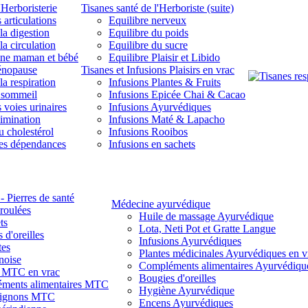
'Herboristerie
Tisanes santé de l'Herboriste (suite)
 articulations
Equilibre nerveux
la digestion
Equilibre du poids
la circulation
Equilibre du sucre
une maman et bébé
Equilibre Plaisir et Libido
énopause
Tisanes et Infusions Plaisirs en vrac
la respiration
Infusions Plantes & Fruits
 sommeil
Infusions Epicée Chai & Cacao
 voies urinaires
Infusions Ayurvédiques
limination
Infusions Maté & Lapacho
u cholestérol
Infusions Rooibos
des dépendances
Infusions en sachets
- Pierres de santé
Médecine ayurvédique
 roulées
Huile de massage Ayurvédique
ts
Lota, Neti Pot et Gratte Langue
 d'oreilles
Infusions Ayurvédiques
tes
Plantes médicinales Ayurvédiques en v
noise
Compléments alimentaires Ayurvédiqu
s MTC en vrac
Bougies d'oreilles
ments alimentaires MTC
Hygiène Ayurvédique
ignons MTC
Encens Ayurvédiques