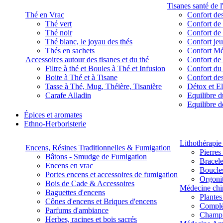
Tisanes santé de l
Thé en Vrac
Confort des
Thé vert
Confort de 
Thé noir
Confort de 
Thé blanc, le joyau des thés
Confort je
Thés en sachets
Confort M
Accessoires autour des tisanes et du thé
Confort de 
Filtre à thé et Boules à Thé et Infusion
Confort du
Boite à Thé et à Tisane
Confort des
Tasse à Thé, Mug, Théière, Tisanière
Détox et E
Carafe Alladin
Equilibre d
Equilibre 
Épices et aromates
Ethno-Herboristerie
Lithothérapie 
Encens, Résines Traditionnelles & Fumigation
Pierres
Bâtons - Smudge de Fumigation
Bracele
Encens en vrac
Boucles
Portes encens et accessoires de fumigation
Orgoni
Bois de Cade & Accessoires
Médecine chi
Baguettes d'encens
Plante
Cônes d'encens et Briques d'encens
Complé
Parfums d'ambiance
Champ
Herbes, racines et bois sacrés