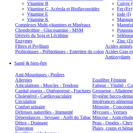
Vitamine B
Cuivre 
Vitamine C, Acérola et Bioflavonoïdes
Fer (Fe)
Vitamine E
Iode (I)
Vitamine K
Manganè
Complexes Multi-vitamines et Minéraux
Magnés
Chondroïtine - Glucosamine - MSM
Potassi
Dérivés du Soja et Lécithine
Séléniu
Enzymes
Zinc (Z
Fibres et Psyllium
Acides aminés
Probiotiques - Prébiotiques - Entretien du colon
Acides Gras es
Antioxydants
Santé & bien-être
Anti-Moustiques - Piqûres
Allergies
Equilibre Féminin
Articulations - Muscles - Tendons
Fatigue - Vitalité - 
Capital osseux - Ostéoporose - Fractures
Grossesse - Allaiteme
Cholestérol - Cardiovasculaire
Hygiène bucco-denta
Circulation
Intolérances alimentai
Confort urinaire
Mémoire - Concentrat
Défenses naturelles - Immunité
Mycoses - Verrues
Dépendances - Sevrage - Arrêt du Tabac
Minceur - Anticellulit
Détox - Drainage
Peau - Ongles - Che
Digestion
Plaies, coups et hém