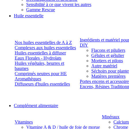
Sensibilité à ce que vivent les autres
Gamme Rescue
Huile essentielle
Ingrédients et matériel pou
Nos huiles essentielles de A à Z
DIY
Complexes aux huiles essentielles
Flacons et piluliers
Huiles essentielles à diffuser
Gélules et gélulier
Eaux Florales - Hydrolats
Mortiers et pilons
Huiles végétales, beurres et
Autre matériel
baumes
Séchoirs pour plante
Comprimés neutres pour HE
Matières premières
Aromathèques
Portes encens et accessoire
Diffuseurs d'huiles essentielles
Encens, Résines Tradition
Complément alimentaire
Minéraux
Vitamines
Calcium
Vitamine A & D / huile de foie de morue
Chrome 