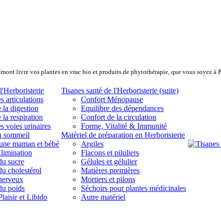
lmont livre vos plantes en vrac bio et produits de phytothérapie, que vous soyez à 
l'Herboristerie
Tisanes santé de l'Herboristerie (suite)
s articulations
Confort Ménopause
 la digestion
Equilibre des dépendances
 la respiration
Confort de la circulation
s voies urinaires
Forme, Vitalité & Immunité
u sommeil
Matériel de préparation en Herboristerie
eune maman et bébé
Argiles
limination
Flacons et piluliers
du sucre
Gélules et gélulier
du cholestérol
Matières premières
 nerveux
Mortiers et pilons
du poids
Séchoirs pour plantes médicinales
laisir et Libido
Autre matériel