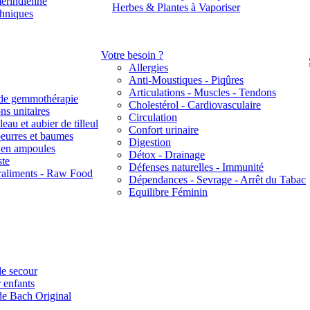
érindienne
Herbes & Plantes à Vaporiser
thniques
Votre besoin ?
Allergies
Anti-Moustiques - Piqûres
Articulations - Muscles - Tendons
de gemmothérapie
Cholestérol - Cardiovasculaire
ns unitaires
Circulation
eau et aubier de tilleul
Confort urinaire
beurres et baumes
Digestion
s en ampoules
Détox - Drainage
ste
Défenses naturelles - Immunité
raliments - Raw Food
Dépendances - Sevrage - Arrêt du Tabac
Equilibre Féminin
e secour
 enfants
de Bach Original