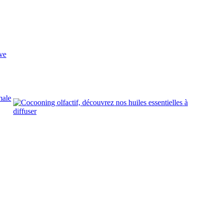
ve
male