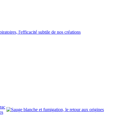
rac
es