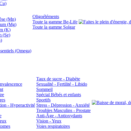
(Cu)
Oligoéléments
se (Mn)
Toute la gamme Be-Life
ium (Mg)
Toute la gamme Solgar
um (K)
m (Se)
n)
sentiels (Omega)
Taux de sucre - Diabète
Convalescence
Sexualité - Fertilité - Libido
nt
Sommeil
ire
Spécial Bébés et enfants
res
Sportifs
ion - Hyperactivité
Stress - Dépression - Anxiété
Troubles Masculins - Prostate
e
Anti-Âge - Antioxydants
veux
Vision - Yeux
atomes
Voies respiratoires