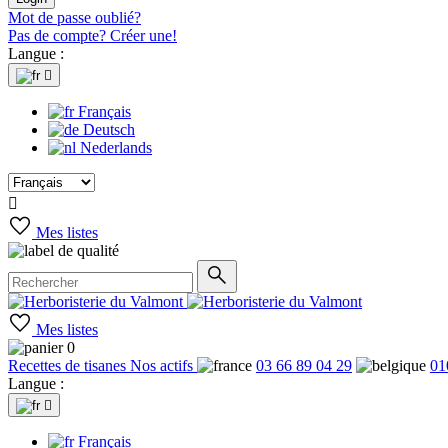
Mot de passe oublié?
Pas de compte? Créer une!
Langue :

Français
Deutsch
Nederlands

Mes listes
Mes listes
0
Recettes de tisanes
Nos actifs
03 66 89 04 29
01
Langue :

Français