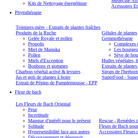
Médecine Am
Kits de Nettoyage énergétique
Acessoires E
Phytothérapie
Teintures-mère - Extraits de plantes fraîches
Produits de la Ruche
Gélules de plantes
Gelée Royale et pollen
Gemmothérapie
Propolis
Complexes 
Miel de Manuka
Les bourgeo
Pollen
Sève de boul
Miels d'Exception
Huiles végétales, 
Bonbons et gommes
Extraits de plante
Charbon végétal activé & levures
Sirops de l'herbori
Jus et gels de plantes à boire
SuperFood - Supe
Extrait de Pépins de Pamplemousse - EPP
Fleur de bach
Les Fleurs de Bach Original
Peur
Incertitude
Manque d'intérêt pour le présent
Rescue - Remèdes d
Solitude
Fleurs de Bach pour
Hypersensibilité face aux autres
Accessoires Fleurs 
Découragement et désespoir