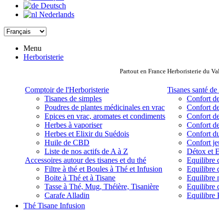
Deutsch
Nederlands
Menu
Herboristerie
Partout en France Herboristerie du Va
Comptoir de l'Herboristerie
Tisanes santé de 
Tisanes de simples
Confort de
Poudres de plantes médicinales en vrac
Confort de
Epices en vrac, aromates et condiments
Confort de
Herbes à vaporiser
Confort de
Herbes et Elixir du Suédois
Confort d
Huile de CBD
Confort j
Liste de nos actifs de A à Z
Détox et E
Accessoires autour des tisanes et du thé
Equilibre 
Filtre à thé et Boules à Thé et Infusion
Equilibre 
Boite à Thé et à Tisane
Equilibre
Tasse à Thé, Mug, Théière, Tisanière
Equilibre 
Carafe Alladin
Equilibre P
Thé Tisane Infusion