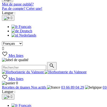
Mot de passe oublié?
Pas de compte? Créer une!
Langue :

Français
Deutsch
Nederlands

Mes listes
Mes listes
0
Recettes de tisanes
Nos actifs
03 66 89 04 29
01
Langue :

Français