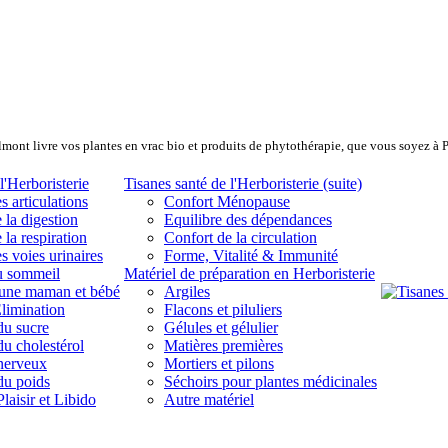
lmont livre vos plantes en vrac bio et produits de phytothérapie, que vous soyez à 
l'Herboristerie
Tisanes santé de l'Herboristerie (suite)
s articulations
Confort Ménopause
 la digestion
Equilibre des dépendances
 la respiration
Confort de la circulation
s voies urinaires
Forme, Vitalité & Immunité
u sommeil
Matériel de préparation en Herboristerie
eune maman et bébé
Argiles
limination
Flacons et piluliers
du sucre
Gélules et gélulier
du cholestérol
Matières premières
 nerveux
Mortiers et pilons
du poids
Séchoirs pour plantes médicinales
laisir et Libido
Autre matériel