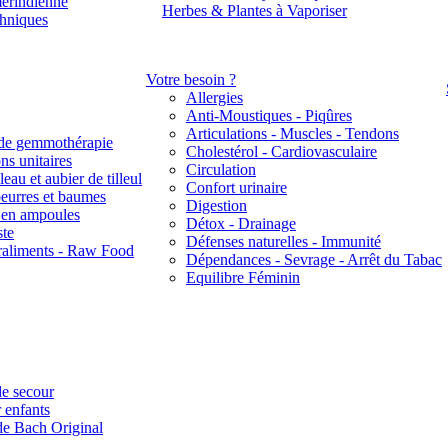
érindienne
Herbes & Plantes à Vaporiser
thniques
Votre besoin ?
Allergies
Anti-Moustiques - Piqûres
Articulations - Muscles - Tendons
de gemmothérapie
Cholestérol - Cardiovasculaire
ns unitaires
Circulation
eau et aubier de tilleul
Confort urinaire
beurres et baumes
Digestion
s en ampoules
Détox - Drainage
ste
Défenses naturelles - Immunité
raliments - Raw Food
Dépendances - Sevrage - Arrêt du Tabac
Equilibre Féminin
e secour
 enfants
de Bach Original