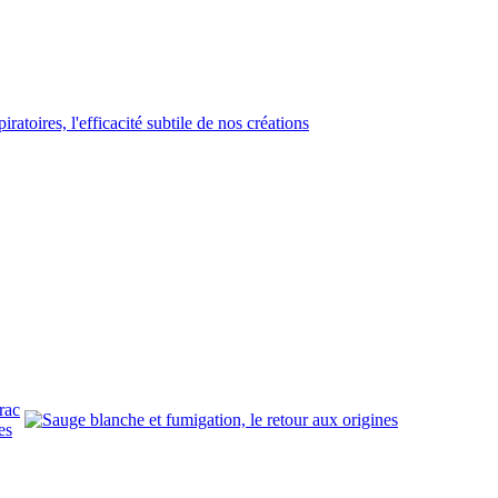
rac
es