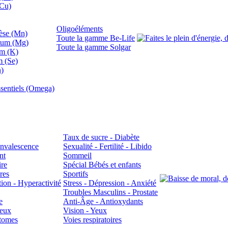
(Cu)
Oligoéléments
se (Mn)
Toute la gamme Be-Life
ium (Mg)
Toute la gamme Solgar
um (K)
m (Se)
n)
sentiels (Omega)
Taux de sucre - Diabète
Convalescence
Sexualité - Fertilité - Libido
nt
Sommeil
ire
Spécial Bébés et enfants
res
Sportifs
ion - Hyperactivité
Stress - Dépression - Anxiété
Troubles Masculins - Prostate
e
Anti-Âge - Antioxydants
veux
Vision - Yeux
atomes
Voies respiratoires