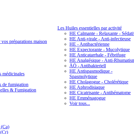
Les Huiles essentielles par activité
HE Calmante - Relaxante - Sédati
HE Anti-virale - Anti-infectieuse
r vos préparations maison
HE - Antibactérienne
HE Expectorante - Mucolytique
HE Anticatarrhale - Fébrifuge
HE Analgésique - Anti-Rhumatis
ÄÖ - Antibakteriell
HE Antispasmodique -
s médicinales
Spasmolytique
HE Cholagogue - Cholérétique
s de fumigation
HE Aphrodisiaque
nelles & Fumigation
HE Cicatrisante - Antihématome
HE Emménagogue
Voir tous...
 (Ca)
(Cr)