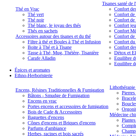
Tisanes santé de l
Thé en Vrac
Confort des
Thé vert
Confort de 
Thé noir
Confort de 
Thé blanc, le joyau des thés
Confort je
Thés en sachets
Confort M
Accessoires autour des tisanes et du thé
Confort de 
Filtre à thé et Boules à Thé et Infusion
Confort du
Boite à Thé et à Tisane
Confort des
Tasse à Thé, Mug, Théière, Tisanière
Détox et E
Carafe Alladin
Equilibre d
Equilibre 
Épices et aromates
Ethno-Herboristerie
Lithothérapie 
Encens, Résines Traditionnelles & Fumigation
Pierres
Bâtons - Smudge de Fumigation
Bracele
Encens en vrac
Boucles
Portes encens et accessoires de fumigation
Orgoni
Bois de Cade & Accessoires
Médecine chi
Baguettes d'encens
Plante
Cônes d'encens et Briques d'encens
Complé
Parfums d'ambiance
Champ
Herbes, racines et bois sacrés