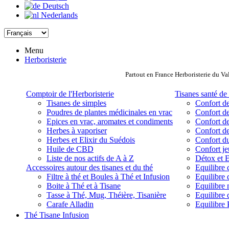
Deutsch
Nederlands
Menu
Herboristerie
Partout en France Herboristerie du Va
Comptoir de l'Herboristerie
Tisanes santé de 
Tisanes de simples
Confort de
Poudres de plantes médicinales en vrac
Confort de
Epices en vrac, aromates et condiments
Confort de
Herbes à vaporiser
Confort de
Herbes et Elixir du Suédois
Confort d
Huile de CBD
Confort j
Liste de nos actifs de A à Z
Détox et E
Accessoires autour des tisanes et du thé
Equilibre 
Filtre à thé et Boules à Thé et Infusion
Equilibre 
Boite à Thé et à Tisane
Equilibre
Tasse à Thé, Mug, Théière, Tisanière
Equilibre 
Carafe Alladin
Equilibre P
Thé Tisane Infusion