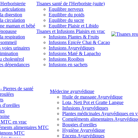
'Herboristerie
Tisanes santé de l'Herboriste (suite)
 articulations
Equilibre nerveux
la digestion
Equilibre du poids
la circulation
Equilibre du sucre
une maman et bébé
Equilibre Plaisir et Libido
énopause
Tisanes et Infusions Plaisirs en vrac
la respiration
Infusions Plantes & Fruits
 sommeil
Infusions Epicée Chai & Cacao
 voies urinaires
Infusions Ayurvédiques
limination
Infusions Maté & Lapacho
u cholestérol
Infusions Rooibos
des dépendances
Infusions en sachets
- Pierres de santé
Médecine ayurvédique
 roulées
Huile de massage Ayurvédique
ts
Lota, Neti Pot et Gratte Langue
 d'oreilles
Infusions Ayurvédiques
tes
Plantes médicinales Ayurvédiques en v
noise
Compléments alimentaires Ayurvédiqu
s MTC en vrac
Bougies d'oreilles
ments alimentaires MTC
Hygiène Ayurvédique
ignons MTC
Encens Ayurvédiques