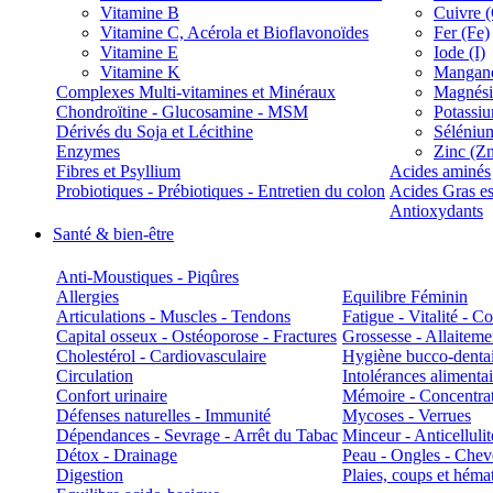
Vitamine B
Cuivre 
Vitamine C, Acérola et Bioflavonoïdes
Fer (Fe)
Vitamine E
Iode (I)
Vitamine K
Manganè
Complexes Multi-vitamines et Minéraux
Magnés
Chondroïtine - Glucosamine - MSM
Potassi
Dérivés du Soja et Lécithine
Séléniu
Enzymes
Zinc (Z
Fibres et Psyllium
Acides aminés
Probiotiques - Prébiotiques - Entretien du colon
Acides Gras es
Antioxydants
Santé & bien-être
Anti-Moustiques - Piqûres
Allergies
Equilibre Féminin
Articulations - Muscles - Tendons
Fatigue - Vitalité - 
Capital osseux - Ostéoporose - Fractures
Grossesse - Allaiteme
Cholestérol - Cardiovasculaire
Hygiène bucco-denta
Circulation
Intolérances alimentai
Confort urinaire
Mémoire - Concentrat
Défenses naturelles - Immunité
Mycoses - Verrues
Dépendances - Sevrage - Arrêt du Tabac
Minceur - Anticellulit
Détox - Drainage
Peau - Ongles - Che
Digestion
Plaies, coups et hém