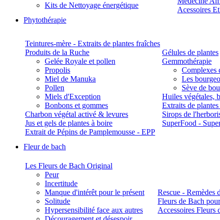
Médecine Am
Kits de Nettoyage énergétique
Acessoires E
Phytothérapie
Teintures-mère - Extraits de plantes fraîches
Produits de la Ruche
Gélules de plantes
Gelée Royale et pollen
Gemmothérapie
Propolis
Complexes 
Miel de Manuka
Les bourgeo
Pollen
Sève de boul
Miels d'Exception
Huiles végétales, 
Bonbons et gommes
Extraits de plante
Charbon végétal activé & levures
Sirops de l'herbori
Jus et gels de plantes à boire
SuperFood - Supe
Extrait de Pépins de Pamplemousse - EPP
Fleur de bach
Les Fleurs de Bach Original
Peur
Incertitude
Manque d'intérêt pour le présent
Rescue - Remèdes d
Solitude
Fleurs de Bach pour
Hypersensibilité face aux autres
Accessoires Fleurs 
Découragement et désespoir