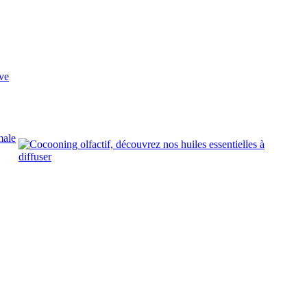
ve
male