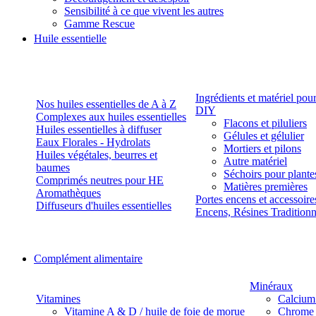
Sensibilité à ce que vivent les autres
Gamme Rescue
Huile essentielle
Ingrédients et matériel pou
Nos huiles essentielles de A à Z
DIY
Complexes aux huiles essentielles
Flacons et piluliers
Huiles essentielles à diffuser
Gélules et gélulier
Eaux Florales - Hydrolats
Mortiers et pilons
Huiles végétales, beurres et
Autre matériel
baumes
Séchoirs pour plante
Comprimés neutres pour HE
Matières premières
Aromathèques
Portes encens et accessoire
Diffuseurs d'huiles essentielles
Encens, Résines Tradition
Complément alimentaire
Minéraux
Vitamines
Calcium
Vitamine A & D / huile de foie de morue
Chrome 