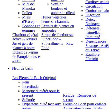
Cardiovasculai
Miel de
Sève de
Circulation
Manuka
bouleau et
Confort urinair
Pollen
aubier de tilleul
Digestion
Miels
Huiles végétales,
Détox -
d'Exception
beurres et baumes
Drainage
Bonbons et
Extraits de plantes en
Défenses
gommes
ampoules
naturelles -
Charbon végétal
Sirops de l'herboriste
Immunité
activé & levures
SuperFood -
Dépendances -
Jus et gels de
Superaliments - Raw
Sevrage - Arrêt
plantes à boire
Food
du Tabac
Extrait de Pépins
Equilibre
de Pamplemousse
Féminin
- EPP
Fleur de bach
Les Fleurs de Bach Original
Peur
Incertitude
Manque d'intérêt pour le
présent
Rescue - Remèdes de
Solitude
secour
Hypersensibilité face aux
Fleurs de Bach pour enfants
autres
Accessoires Fleurs de Bach