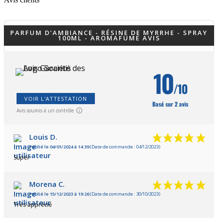
PARFUM D'AMBIANCE - RÉSINE DE MYRRHE - SPRAY
100ML - AROMAFUME AVIS
10
/10
VOIR L'ATTESTATION
Basé sur 2 avis
Avis soumis à un contrôle
Louis D.
Publié le 04/01/2024 à 14:39
(Date de commande : 04/12/2023)
Super
Morena C.
Publié le 15/12/2023 à 19:26
(Date de commande : 30/10/2023)
Très apprécié