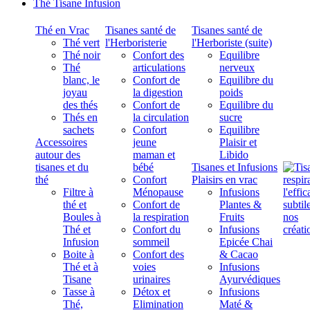
Thé Tisane Infusion
Thé en Vrac
Tisanes santé de
Tisanes santé de
Thé vert
l'Herboristerie
l'Herboriste (suite)
Thé noir
Confort des
Equilibre
Thé
articulations
nerveux
blanc, le
Confort de
Equilibre du
joyau
la digestion
poids
des thés
Confort de
Equilibre du
Thés en
la circulation
sucre
sachets
Confort
Equilibre
Accessoires
jeune
Plaisir et
autour des
maman et
Libido
tisanes et du
bébé
Tisanes et Infusions
thé
Confort
Plaisirs en vrac
Filtre à
Ménopause
Infusions
thé et
Confort de
Plantes &
Boules à
la respiration
Fruits
Thé et
Confort du
Infusions
Infusion
sommeil
Epicée Chai
Boite à
Confort des
& Cacao
Thé et à
voies
Infusions
Tisane
urinaires
Ayurvédiques
Tasse à
Détox et
Infusions
Thé,
Elimination
Maté &