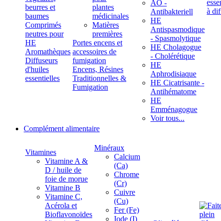
ÄÖ -
beurres et
plantes
Antibakteriell
baumes
médicinales
HE
Comprimés
Matières
Antispasmodique
neutres pour
premières
- Spasmolytique
HE
Portes encens et
HE Cholagogue
Aromathèques
accessoires de
- Cholérétique
Diffuseurs
fumigation
HE
d'huiles
Encens, Résines
Aphrodisiaque
essentielles
Traditionnelles &
HE Cicatrisante -
Fumigation
Antihématome
HE
Emménagogue
Voir tous...
Complément alimentaire
Minéraux
Vitamines
Calcium
Vitamine A &
(Ca)
D / huile de
Chrome
foie de morue
(Cr)
Vitamine B
Cuivre
Vitamine C,
(Cu)
Acérola et
Fer (Fe)
Bioflavonoïdes
Iode (I)