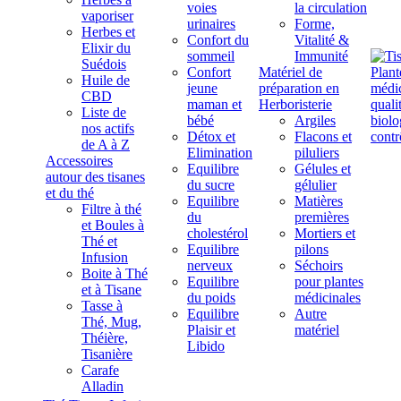
voies
la circulation
vaporiser
urinaires
Forme,
Herbes et
Confort du
Vitalité &
Elixir du
sommeil
Immunité
Suédois
Confort
Matériel de
Huile de
jeune
préparation en
CBD
maman et
Herboristerie
Liste de
bébé
Argiles
nos actifs
Détox et
Flacons et
de A à Z
Elimination
piluliers
Accessoires
Equilibre
Gélules et
autour des tisanes
du sucre
gélulier
et du thé
Equilibre
Matières
Filtre à thé
du
premières
et Boules à
cholestérol
Mortiers et
Thé et
Equilibre
pilons
Infusion
nerveux
Séchoirs
Boite à Thé
Equilibre
pour plantes
et à Tisane
du poids
médicinales
Tasse à
Equilibre
Autre
Thé, Mug,
Plaisir et
matériel
Théière,
Libido
Tisanière
Carafe
Alladin