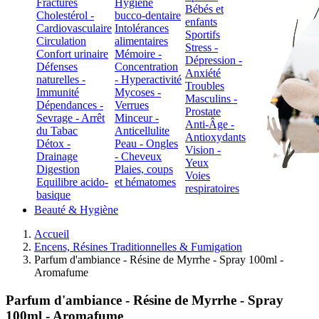
Fractures
Hygiène
Bébés et
Cholestérol -
bucco-dentaire
enfants
Cardiovasculaire
Intolérances
Sportifs
Circulation
alimentaires
Stress -
Confort urinaire
Mémoire -
Dépression -
Défenses
Concentration
Anxiété
naturelles -
- Hyperactivité
Troubles
Immunité
Mycoses -
Masculins -
Dépendances -
Verrues
Prostate
Sevrage - Arrêt
Minceur -
Anti-Âge -
du Tabac
Anticellulite
Antioxydants
Détox -
Peau - Ongles
Vision -
Drainage
- Cheveux
Yeux
Digestion
Plaies, coups
Voies
Equilibre acido-
et hématomes
respiratoires
basique
Beauté & Hygiène
Accueil
Encens, Résines Traditionnelles & Fumigation
Parfum d'ambiance - Résine de Myrrhe - Spray 100ml -
Aromafume
Parfum d'ambiance - Résine de Myrrhe - Spray
100ml - Aromafume