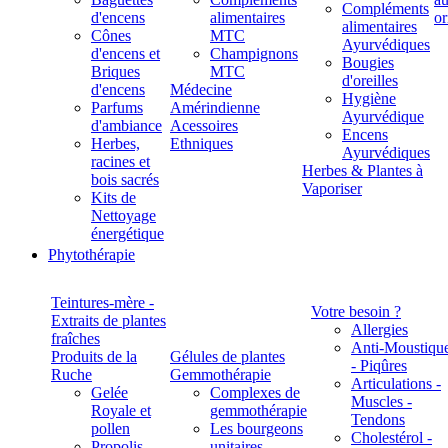
Compléments
d'encens
alimentaires
alimentaires
Cônes
MTC
Ayurvédiques
d'encens et
Champignons
Bougies
Briques
MTC
d'oreilles
d'encens
Médecine
Hygiène
Parfums
Amérindienne
Ayurvédique
d'ambiance
Acessoires
Encens
Herbes,
Ethniques
Ayurvédiques
racines et
Herbes & Plantes à
bois sacrés
Vaporiser
Kits de
Nettoyage
énergétique
Phytothérapie
Teintures-mère -
Votre besoin ?
Extraits de plantes
Allergies
fraîches
Anti-Moustiqu
Produits de la
Gélules de plantes
- Piqûres
Ruche
Gemmothérapie
Articulations -
Gelée
Complexes de
Muscles -
Royale et
gemmothérapie
Tendons
pollen
Les bourgeons
Cholestérol -
Propolis
unitaires