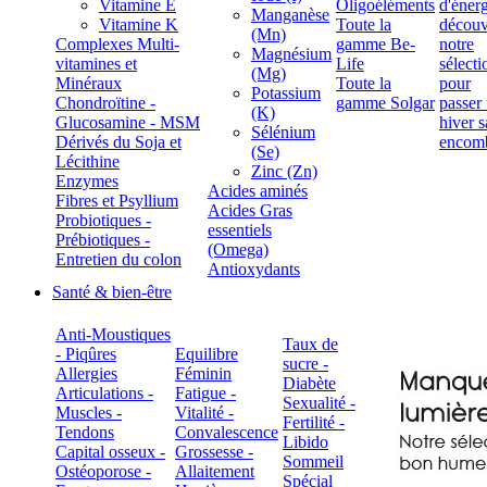
Vitamine E
Oligoéléments
Manganèse
Vitamine K
Toute la
(Mn)
Complexes Multi-
gamme Be-
Magnésium
vitamines et
Life
(Mg)
Minéraux
Toute la
Potassium
Chondroïtine -
gamme Solgar
(K)
Glucosamine - MSM
Sélénium
Dérivés du Soja et
(Se)
Lécithine
Zinc (Zn)
Enzymes
Acides aminés
Fibres et Psyllium
Acides Gras
Probiotiques -
essentiels
Prébiotiques -
(Omega)
Entretien du colon
Antioxydants
Santé & bien-être
Anti-Moustiques
Taux de
- Piqûres
Equilibre
sucre -
Allergies
Féminin
Diabète
Articulations -
Fatigue -
Sexualité -
Muscles -
Vitalité -
Fertilité -
Tendons
Convalescence
Libido
Capital osseux -
Grossesse -
Sommeil
Ostéoporose -
Allaitement
Spécial