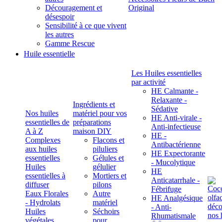
Découragement et
Original
désespoir
Sensibilité à ce que vivent
les autres
Gamme Rescue
Huile essentielle
Les Huiles essentielles
par activité
HE Calmante -
Relaxante -
Ingrédients et
Sédative
Nos huiles
matériel pour vos
HE Anti-virale -
essentielles de
préparations
Anti-infectieuse
A à Z
maison DIY
HE -
Complexes
Flacons et
Antibactérienne
aux huiles
piluliers
HE Expectorante
essentielles
Gélules et
- Mucolytique
Huiles
gélulier
HE
essentielles à
Mortiers et
Anticatarrhale -
diffuser
pilons
Fébrifuge
Eaux Florales
Autre
HE Analgésique
- Hydrolats
matériel
- Anti-
Huiles
Séchoirs
Rhumatismale
végétales,
pour