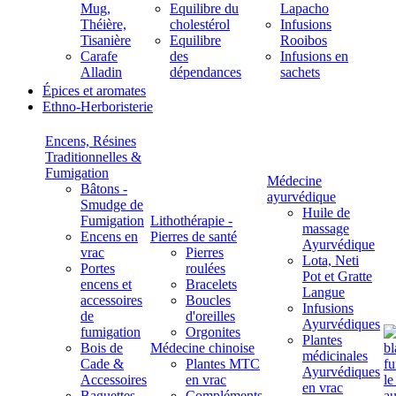
Mug,
Equilibre du
Lapacho
Théière,
cholestérol
Infusions
Tisanière
Equilibre
Rooibos
Carafe
des
Infusions en
Alladin
dépendances
sachets
Épices et aromates
Ethno-Herboristerie
Encens, Résines
Traditionnelles &
Fumigation
Médecine
Bâtons -
ayurvédique
Smudge de
Huile de
Fumigation
Lithothérapie -
massage
Encens en
Pierres de santé
Ayurvédique
vrac
Pierres
Lota, Neti
Portes
roulées
Pot et Gratte
encens et
Bracelets
Langue
accessoires
Boucles
Infusions
de
d'oreilles
Ayurvédiques
fumigation
Orgonites
Plantes
Bois de
Médecine chinoise
médicinales
Cade &
Plantes MTC
Ayurvédiques
Accessoires
en vrac
en vrac
Baguettes
Compléments