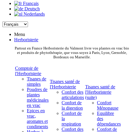
Français
Deutsch
Nederlands
Menu
Herboristerie
Partout en France Herboristerie du Valmont livre vos plantes en vrac bio
et produits de phytothérapie, que vous soyez à Paris, Lyon, Grenoble,
Bordeaux ou Marseille.
Comptoir de
l'Herboristerie
Tisanes de
Tisanes santé de
simples
l'Herboristerie
Tisanes santé de
Poudres de
Confort des
l'Herboristerie
plantes
articulations
(suite)
médicinales
Confort de
Confort
en vrac
la digestion
Ménopause
Epices en
Confort de
Equilibre
vrac,
la
des
aromates et
respiration
dépendances
condiments
Confort des
Confort de
Herbes à