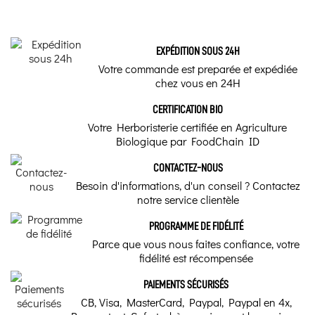
sujet.
Nom commun - Actif Naturel
Nos conseils
EXPÉDITION SOUS 24H
Camphre naturel, Encens (Oliban), Romarin, Benjoin,
d’herboriste
Myrrhe, Styrax, Rue - Rue des Jardins
Votre commande est preparée et expédiée
pour lutter contre
chez vous en 24H
la fatigue et
Marque
l’épuisement
CERTIFICATION BIO
Sagrada Madre
Votre Herboristerie certifiée en Agriculture
Lutter contre la
fatigue et
Biologique par FoodChain ID
l'épuisement, un
combat essentiel pour
de nombreuses
CONTACTEZ-NOUS
personnes - Voici
quelques conseils
Besoin d'informations, d'un conseil ? Contactez
pour les éloigner.
notre service clientèle
Romarin : bienfaits
PROGRAMME DE FIDÉLITÉ
utilisation et danger
Parce que vous nous faites confiance, votre
fidélité est récompensée
Le romarin est une plante
médicinale utilisée comme
stimulant général en cas de
PAIEMENTS SÉCURISÉS
fatigue physique et
intellectuelle, il stimule le
CB, Visa, MasterCard, Paypal, Paypal en 4x,
mémoire et la concentration, il