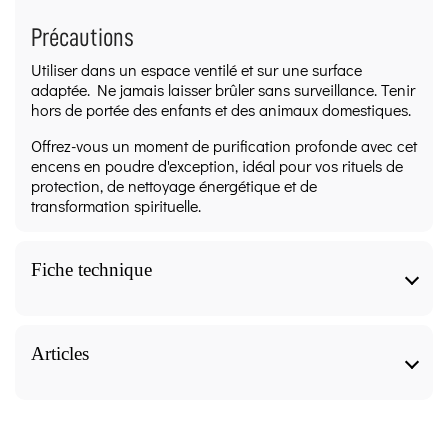
Précautions
Utiliser dans un espace ventilé et sur une surface
adaptée. Ne jamais laisser brûler sans surveillance. Tenir
hors de portée des enfants et des animaux domestiques.
Offrez-vous un moment de purification profonde avec cet
encens en poudre d'exception, idéal pour vos rituels de
protection, de nettoyage énergétique et de
transformation spirituelle.
Fiche technique
Encens naturel en poudre - 7 Pouvoirs 45 gr -
Sagrada Madre Caractéristiques
Articles
Forme
Encens naturel en poudre - 7 Pouvoirs 45 gr -
Sagrada Madre, nos articles pour approfondir le
Poudre