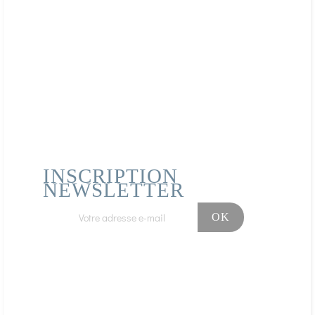
Publié le 03/08/2020 à 16:10
(Date de commande : 22/07/2020)
Bon. Odeur spéciale !
Acheteur Vérifié
Publié le 27/01/2020 à 11:55
(Date de commande : 18/01/2020)
bien, conforme à mes attentes
AFFICHER PLUS D'AVIS
INSCRIPTION
NEWSLETTER
Facebook
Instagram