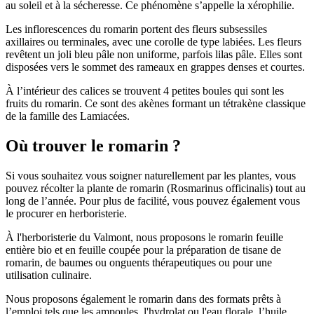
au soleil et à la sécheresse. Ce phénomène s’appelle la xérophilie.
Les inflorescences du romarin portent des fleurs subsessiles
axillaires ou terminales, avec une corolle de type labiées. Les fleurs
revêtent un joli bleu pâle non uniforme, parfois lilas pâle. Elles sont
disposées vers le sommet des rameaux en grappes denses et courtes.
À l’intérieur des calices se trouvent 4 petites boules qui sont les
fruits du romarin. Ce sont des akènes formant un tétrakène classique
de la famille des Lamiacées.
Où trouver le romarin ?
Si vous souhaitez vous soigner naturellement par les plantes, vous
pouvez récolter la plante de romarin (Rosmarinus officinalis) tout au
long de l’année. Pour plus de facilité, vous pouvez également vous
le procurer en herboristerie.
À l'herboristerie du Valmont, nous proposons le romarin feuille
entière bio et en feuille coupée pour la préparation de tisane de
romarin, de baumes ou onguents thérapeutiques ou pour une
utilisation culinaire.
Nous proposons également le romarin dans des formats prêts à
l’emploi tels que les ampoules, l'hydrolat ou l'eau florale, l’huile