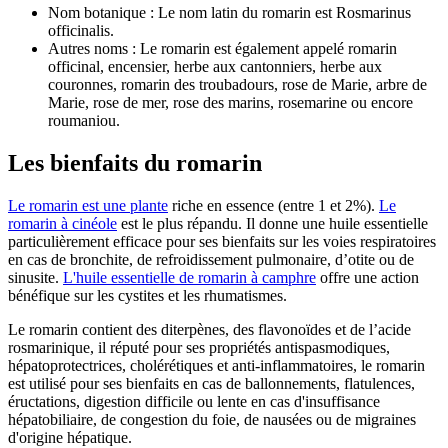
Nom botanique : Le nom latin du romarin est Rosmarinus
officinalis.
Autres noms : Le romarin est également appelé romarin
officinal, encensier, herbe aux cantonniers, herbe aux
couronnes, romarin des troubadours, rose de Marie, arbre de
Marie, rose de mer, rose des marins, rosemarine ou encore
roumaniou.
Les bienfaits du romarin
Le romarin est une plante
riche en essence (entre 1 et 2%).
Le
romarin à cinéole
est le plus répandu. Il donne une huile essentielle
particulièrement efficace pour ses bienfaits sur les voies respiratoires
en cas de bronchite, de refroidissement pulmonaire, d’otite ou de
sinusite.
L'huile essentielle de romarin à camphre
offre une action
bénéfique sur les cystites et les rhumatismes.
Le romarin contient des diterpènes, des flavonoïdes et de l’acide
rosmarinique, il réputé pour ses propriétés antispasmodiques,
hépatoprotectrices, cholérétiques et anti-inflammatoires, le romarin
est utilisé pour ses bienfaits en cas de ballonnements, flatulences,
éructations, digestion difficile ou lente en cas d'insuffisance
hépatobiliaire, de congestion du foie, de nausées ou de migraines
d'origine hépatique.