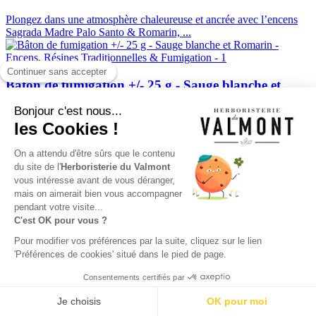
Plongez dans une atmosphère chaleureuse et ancrée avec l’encens
Sagrada Madre Palo Santo & Romarin, ...
Continuer sans accepter
Bâton de fumigation +/- 25 g - Sauge blanche et
Romarin
Bonjour c'est nous...
les Cookies !
Sauge blanche et Romarin - fumigation - Médecine traditionnelle
amérindienne....
On a attendu d'être sûrs que le contenu
du site de l'
Herboristerie du Valmont
vous intéresse avant de vous déranger,
Stick Tea-tree anti-boutons 10 ml BIO - Ladrôme
mais on aimerait bien vous accompagner
pendant votre visite...
Stick anti-boutons bio purifiant et apaisant pour une peau nette et
C'est OK pour vous ?
saine en cas de boutons et de comédons....
Pour modifier vos préférences par la suite, cliquez sur le lien
'Préférences de cookies' situé dans le pied de page.
Encens naturel en baguette - Encens Rue - Romarin
Consentements certifiés par
et Oliban - Sagrada Madre
9.7
/10 (24752 avis)
Je choisis
OK pour moi
★★★★★
Découvrez l'harmonie unique de l'encens Sagrada Madre Rue -