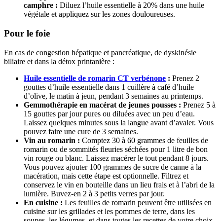
camphre :
Diluez l’huile essentielle à 20% dans une huile
végétale et appliquez sur les zones douloureuses.
Pour le foie
En cas de congestion hépatique et pancréatique, de dyskinésie
biliaire et dans la détox printanière :
Huile essentielle de romarin CT verbénone
:
Prenez 2
gouttes d’huile essentielle dans 1 cuillère à café d’huile
d’olive, le matin à jeun, pendant 3 semaines au printemps.
Gemmothérapie en macérat de jeunes pousses :
Prenez 5 à
15 gouttes par jour pures ou diluées avec un peu d’eau.
Laissez quelques minutes sous la langue avant d’avaler. Vous
pouvez faire une cure de 3 semaines.
Vin au romarin :
Comptez 30 à 60 grammes de feuilles de
romarin ou de sommités fleuries séchées pour 1 litre de bon
vin rouge ou blanc. Laissez macérer le tout pendant 8 jours.
Vous pouvez ajouter 100 grammes de sucre de canne à la
macération, mais cette étape est optionnelle. Filtrez et
conservez le vin en bouteille dans un lieu frais et à l’abri de la
lumière. Buvez-en 2 à 3 petits verres par jour.
En cuisine :
Les feuilles de romarin peuvent être utilisées en
cuisine sur les grillades et les pommes de terre, dans les
soupes, les légumes, et dans toutes les recettes de votre choix.