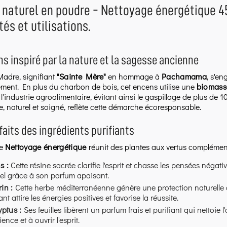
naturel en poudre - Nettoyage énergétique 45 
tés et utilisations.
s inspiré par la nature et la sagesse ancienne
adre, signifiant
"Sainte Mère"
en hommage à
Pachamama
, s'e
ement. En plus du charbon de bois, cet encens utilise une
biomasse
 l'industrie agroalimentaire, évitant ainsi le gaspillage de plus d
e, naturel et soigné, reflète cette démarche écoresponsable.
faits des ingrédients purifiants
ge
Nettoyage énergétique
réunit des plantes aux vertus complément
s :
Cette résine sacrée clarifie l'esprit et chasse les pensées négati
uel grâce à son parfum apaisant.
in :
Cette herbe méditerranéenne génère une protection naturelle 
ant attire les énergies positives et favorise la réussite.
yptus :
Ses feuilles libèrent un parfum frais et purifiant qui nettoie l'
ence et à ouvrir l'esprit.