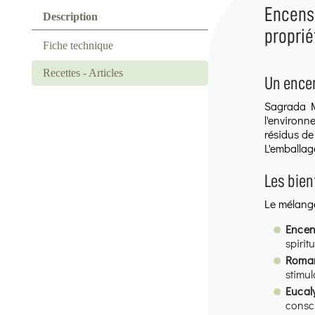
Encens 
Description
proprié
Fiche technique
Recettes - Articles
Un encen
Sagrada M
l'environn
résidus de
L'emballag
Les bien
Le mélan
Encen
spirit
Romar
stimul
Eucal
consci