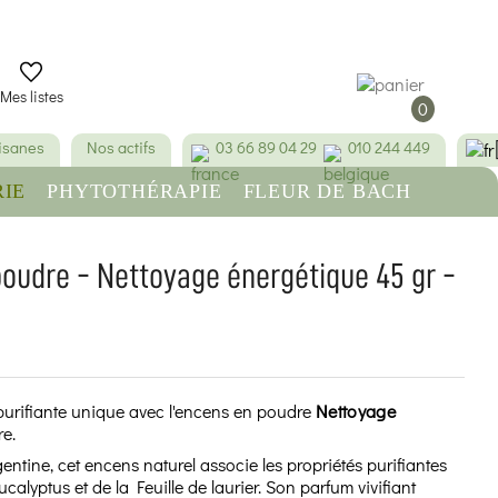
Mes listes
0
tisanes
Nos actifs
03 66 89 04 29
010 244 449
IE
PHYTOTHÉRAPIE
FLEUR DE BACH
RE
BEAUTÉ & HYGIÈNE
poudre - Nettoyage énergétique 45 gr -
urifiante unique avec l'encens en poudre
Nettoyage
e.
ntine, cet encens naturel associe les propriétés purifiantes
calyptus et de la Feuille de laurier. Son parfum vivifiant