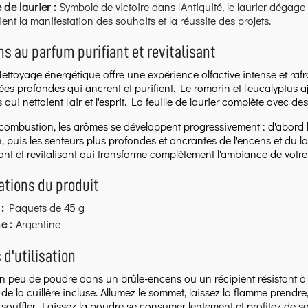
e de laurier :
Symbole de victoire dans l'Antiquité, le laurier dégage u
tient la manifestation des souhaits et la réussite des projets.
s au parfum purifiant et revitalisant
ettoyage énergétique offre une expérience olfactive intense et raf
ées profondes qui ancrent et purifient. Le romarin et l'eucalyptus 
ui nettoient l'air et l'esprit. La feuille de laurier complète avec d
 combustion, les arômes se développent progressivement : d'abord les
, puis les senteurs plus profondes et ancrantes de l'encens et du l
yant et revitalisant qui transforme complètement l'ambiance de votr
ations du produit
:
Paquets de 45 g
e :
Argentine
 d'utilisation
 peu de poudre dans un brûle-encens ou un récipient résistant à l
e de la cuillère incluse. Allumez le sommet, laissez la flamme prend
souffler. Laissez la poudre se consumer lentement et profitez de so