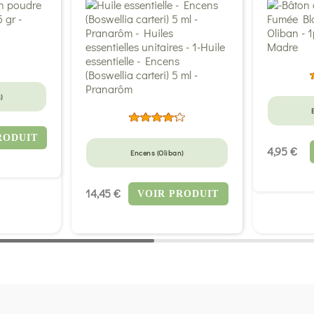
)
RODUIT
4,95 €
Encens (Oliban)
14,45 €
VOIR PRODUIT