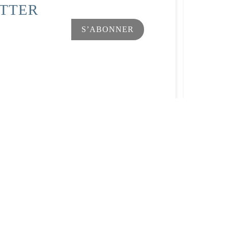
ETTER
Facebook
Instagram
s Options
ètres de confidentialité, en garantissant la conformité avec le