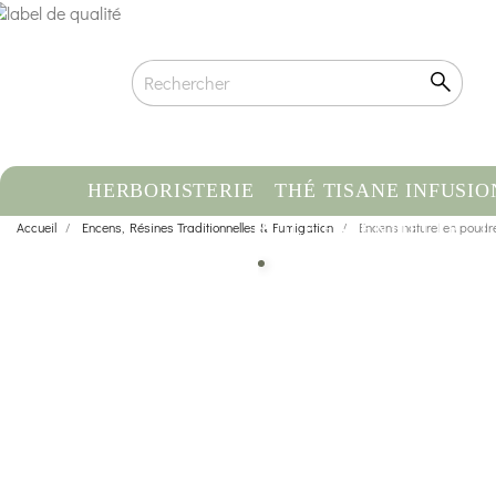
HERBORISTERIE
THÉ TISANE INFUSIO
Accueil
Encens, Résines Traditionnelles & Fumigation
HUILE ESSENTIELLE
Encens naturel en poud
C