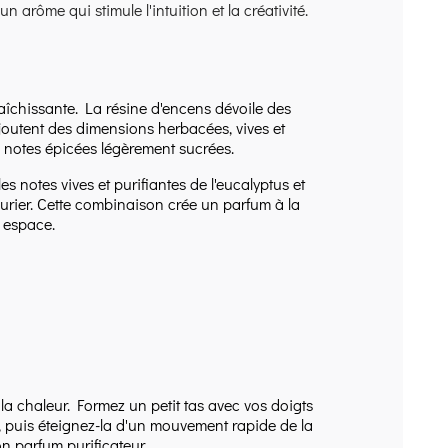
n arôme qui stimule l'intuition et la créativité.
raîchissante. La résine d'encens dévoile des
ajoutent des dimensions herbacées, vives et
es notes épicées légèrement sucrées.
 notes vives et purifiantes de l'eucalyptus et
aurier. Cette combinaison crée un parfum à la
e espace.
a chaleur. Formez un petit tas avec vos doigts
re, puis éteignez-la d'un mouvement rapide de la
n parfum purificateur.