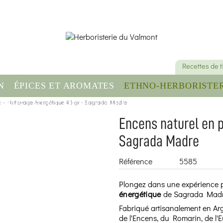
Recettes de 
N
ÉPICES ET AROMATES
ETHNO-HERBORISTER
re - Nettoyage énergétique 45 gr - Sagrada Madre
OMPLÉMENT ALIMENTAIRE
SANTÉ & BIEN-ÊT
Encens naturel en 
Sagrada Madre
Référence
5585
Plongez dans une expérience p
énergétique
de Sagrada Madr
Fabriqué artisanalement en Arge
de l'Encens, du Romarin, de l'Eu