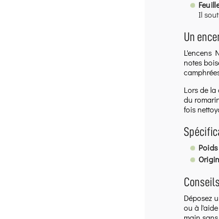
Feuill
Il sou
Un encen
L'encens N
notes bois
camphrées q
Lors de la
du romarin
fois netto
Spécific
Poids 
Origin
Conseils
Déposez un
ou à l'aid
main sans 