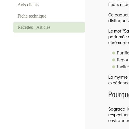
fleurs et de
Avis clients
Ce paquet 
Fiche technique
distingue 
Recettes - Articles
Le mot "Sa
parfumée ri
cérémonies
Purifie
Repous
Invite
La myrrhe 
expérience
Pourquo
Sagrada M
respectueus
environnem