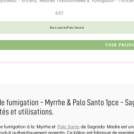
4.67
Bois sacré (Palo Santo)
VOIR PROD
e fumigation - Myrrhe & Palo Santo 1pce - Sag
tés et utilisations.
e fumigation à la Myrrhe et
Palo Santo
de Sagrada Madre est une 
oduit authentiquement argentin. Ce bâton est fabriqué de manière 