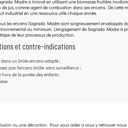
Sagrada Madre a innové en utilisant une biomasse fruitière inodore
 de jus, comme agent de combustion dans ses encens. De cette man
it industriel en une ressource utile chaque année.
tous les encens Sagrada Madre sont soigneusement enveloppés dan
ironnemental au minimum. L'engagement de Sagrada Madre à prése
tape de leur processus de production.
ions et contre-indications
r dans un brûle-encens adapté ;
ssez pas l'encens brûler sans surveillance ;
 hors de la portée des enfants ;
érer.
infusion ou une décoction. Pour vous aider a vous y retrouver nous 