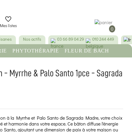
Mes listes
0
tisanes
Nos actifs
03 66 89 04 29
010 244 449
IE
PHYTOTHÉRAPIE
FLEUR DE BACH
RE
BEAUTÉ & HYGIÈNE
n - Myrrhe & Palo Santo 1pce - Sagrada
(1 avis)
ion à la Myrrhe et Palo Santo de Sagrada Madre, votre choix
té et harmonie dans votre espace. Ce bâton diffuse l'énergie
lo Santo, ajoutant une dimension de paix à votre maison ou