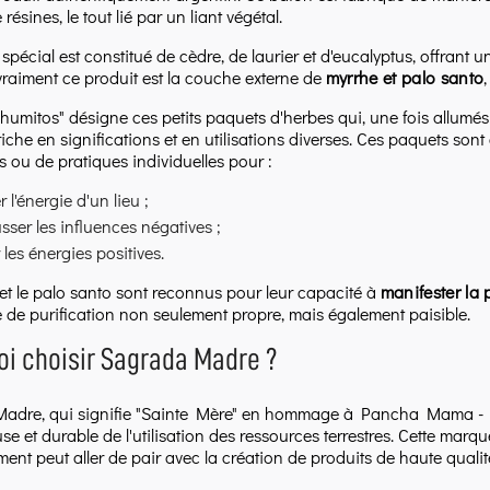
 résines, le tout lié par un liant végétal.
spécial est constitué de cèdre, de laurier et d'eucalyptus, offrant 
vraiment ce produit est la couche externe de
myrrhe et palo santo
humitos" désigne ces petits paquets d'herbes qui, une fois allumé
che en significations et en utilisations diverses. Ces paquets sont 
 ou de pratiques individuelles pour :
r l'énergie d'un lieu ;
ser les influences négatives ;
r les énergies positives.
et le palo santo sont reconnus pour leur capacité à
manifester la 
 de purification non seulement propre, mais également paisible.
i choisir Sagrada Madre ?
adre, qui signifie "Sainte Mère" en hommage à Pancha Mama - M
e et durable de l'utilisation des ressources terrestres. Cette marque
ent peut aller de pair avec la création de produits de haute qualit