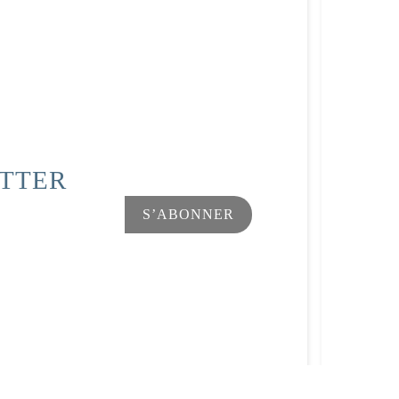
ETTER
Facebook
Instagram
s Options
ètres de confidentialité, en garantissant la conformité avec le