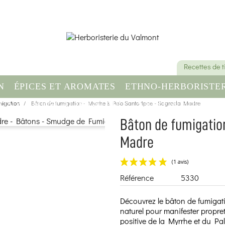
Recettes de 
N
ÉPICES ET AROMATES
ETHNO-HERBORISTER
igation
OMPLÉMENT ALIMENTAIRE
Bâton de fumigation - Myrrhe & Palo Santo 1pce - Sagrada Madre
SANTÉ & BIEN-ÊT
Bâton de fumigatio
Madre
Référence
5330
Découvrez le bâton de fumigat
naturel pour manifester propre
positive de la Myrrhe et du Pa