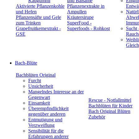
Kaugummi
und Balsame
Entgif
Aktivierte Pflanzenkohle
Pflanzenextrakte in
Entwä
und Hefen
Ampullen
Natürl
Pflanzensäfte und Gele
Kräutersirupe
Abwehr
zum Trinken
SuperFood -
Immun
Grapefruitkernextrakt -
Superfoods - Rohkost
Sucht 
GSE
Rauch
Weibli
Gleic
Bach-Blüte
Bachblüten Original
Furcht
Unsicherheit
Mangelndes Interesse an der
Gegenwart
Rescue - Notfallmittel
Einsamkeit
Bachblüten für Kinder
Überempfindlichkeit
Bach Original Blüten
gegenüber anderen
Zubehör
Entmutigung und
Verzweiflung
Sensibilität für die
Erfahrungen anderer