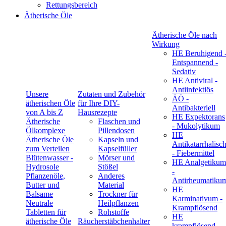
Rettungsbereich
Ätherische Öle
Ätherische Öle nach
Wirkung
HE Beruhigend 
Entspannend -
Sedativ
HE Antiviral -
Antiinfektiös
Unsere
Zutaten und Zubehör
ÄÖ -
ätherischen Öle
für Ihre DIY-
Antibakteriell
von A bis Z
Hausrezepte
HE Expektorans
Ätherische
Flaschen und
- Mukolytikum
Ölkomplexe
Pillendosen
HE
Ätherische Öle
Kapseln und
Antikatarrhalisc
zum Verteilen
Kapselfüller
- Fiebermittel
Blütenwasser -
Mörser und
HE Analgetikum
Hydrosole
Stößel
-
Pflanzenöle,
Anderes
Antirheumatiku
Butter und
Material
HE
Balsame
Trockner für
Karminativum -
Neutrale
Heilpflanzen
Krampflösend
Tabletten für
Rohstoffe
HE
ätherische Öle
Räucherstäbchenhalter
krampflösend -