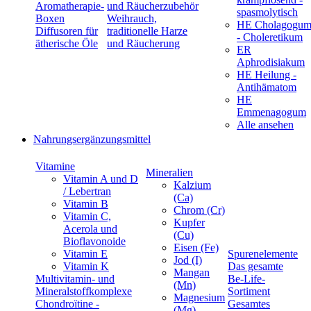
Aromatherapie-
und Räucherzubehör
spasmolytisch
Boxen
Weihrauch,
HE Cholagogu
Diffusoren für
traditionelle Harze
- Choleretikum
ätherische Öle
und Räucherung
ER
Aphrodisiakum
HE Heilung -
Antihämatom
HE
Emmenagogum
Alle ansehen
Nahrungsergänzungsmittel
Vitamine
Mineralien
Vitamin A und D
Kalzium
/ Lebertran
(Ca)
Vitamin B
Chrom (Cr)
Vitamin C,
Kupfer
Acerola und
(Cu)
Bioflavonoide
Eisen (Fe)
Vitamin E
Spurenelemente
Jod (I)
Vitamin K
Das gesamte
Mangan
Multivitamin- und
Be-Life-
(Mn)
Mineralstoffkomplexe
Sortiment
Magnesium
Chondroïtine -
Gesamtes
(Mg)