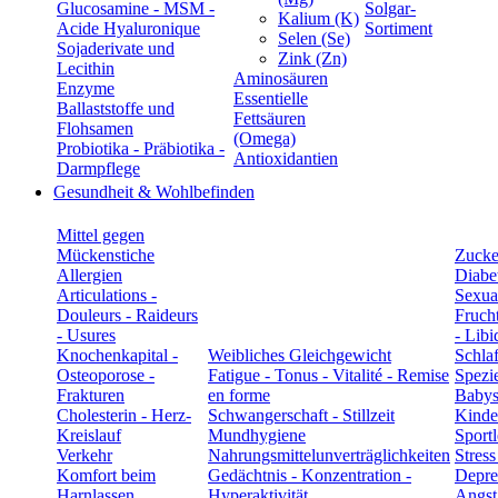
Glucosamine - MSM -
Solgar-
Kalium (K)
Acide Hyaluronique
Sortiment
Selen (Se)
Sojaderivate und
Zink (Zn)
Lecithin
Aminosäuren
Enzyme
Essentielle
Ballaststoffe und
Fettsäuren
Flohsamen
(Omega)
Probiotika - Präbiotika -
Antioxidantien
Darmpflege
Gesundheit & Wohlbefinden
Mittel gegen
Mückenstiche
Zucke
Allergien
Diabe
Articulations -
Sexual
Douleurs - Raideurs
Frucht
- Usures
- Libi
Knochenkapital -
Weibliches Gleichgewicht
Schla
Osteoporose -
Fatigue - Tonus - Vitalité - Remise
Spezie
Frakturen
en forme
Babys
Cholesterin - Herz-
Schwangerschaft - Stillzeit
Kinde
Kreislauf
Mundhygiene
Sportl
Verkehr
Nahrungsmittelunverträglichkeiten
Stress
Komfort beim
Gedächtnis - Konzentration -
Depre
Harnlassen
Hyperaktivität
Angst