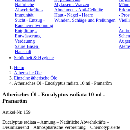
Natürliche
Mykosen - Warzen
Männl
Abwehrkräfte -
Abnehmen - Anti-Cellulite
Erkra
Immunität
Haut - Nägel - Haare
- Pros
Sucht - Entzug -
Wunden, Schläge und Prellungen
Vieill
Raucherentwöhnung
-
Entgiftung -
Antio
Entwässerung
Sehen
Verdauung
Auge
Säure-Basen-
Atem
Haushalt
Schönheit & Hygiene
Heim
Ätherische Öle
Einzelne ätherische Öle
Ätherisches Öl - Eucalyptus radiata 10 ml - Pranarôm
Ätherisches Öl - Eucalyptus radiata 10 ml -
Pranarôm
Artikel-Nr.
159
Eucalyptus radiata – Atmung – Natürliche Abwehrkräfte –
Desinfizierend – Atmosphärische Verbreitung – Chemotypisierte