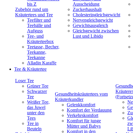
bis Z
Ausscheidung
Zubehör rund um
Zuckerhaushalt
Kräutertees und Tee
Cholesteringleichgewicht
Teefilter und
Nervengleichgewicht
Teebälle und
Gewichtsausgleich
Aufguss
Gleichgewicht zwischen
Tee- und
Lust und Libido
Kräuterteebox
Teetasse, Becher,
Teekanne,
Teekanne
Alladin Karaffe
Tee & Kräutertee
Loser Tee
Grüner Tee
Gesundhe
Schwarzer
Kräutere
Gesundheitskräutertees vom
Tee
(Fortsetz
Kräuterkundler
Weißer Tee,
Ne
Gelenkkomfort
das Juwel
Ge
Komfort der Verdauung
unter den
Zu
Verkehrskomfort
Tees
Gl
Komfort für junge
Tee in
zw
Mütter und Babys
Beuteln
Li
Komfort in den