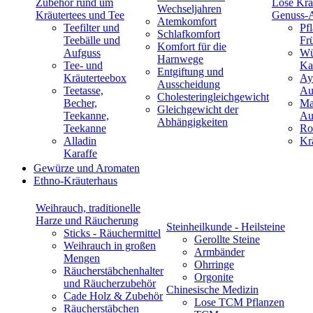
Zubehör rund um
Lose Krä
Wechseljahren
Kräutertees und Tee
Genuss-
Atemkomfort
Teefilter und
Pf
Schlafkomfort
Teebälle und
Fr
Komfort für die
Aufguss
Wü
Harnwege
Tee- und
Ka
Entgiftung und
Kräuterteebox
Ay
Ausscheidung
Teetasse,
Au
Cholesteringleichgewicht
Becher,
Ma
Gleichgewicht der
Teekanne,
Au
Abhängigkeiten
Teekanne
Ro
Alladin
Kr
Karaffe
Gewürze und Aromaten
Ethno-Kräuterhaus
Weihrauch, traditionelle
Harze und Räucherung
Steinheilkunde - Heilsteine
Sticks - Räuchermittel
Gerollte Steine
Weihrauch in großen
Armbänder
Mengen
Ohrringe
Räucherstäbchenhalter
Orgonite
und Räucherzubehör
Chinesische Medizin
Cade Holz & Zubehör
Lose TCM Pflanzen
Räucherstäbchen