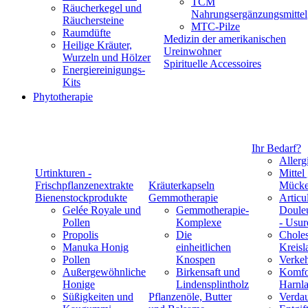
TCM
Räucherkegel und
Nahrungsergänzungsmittel
Räuchersteine
MTC-Pilze
Raumdüfte
Medizin der amerikanischen
Heilige Kräuter,
Ureinwohner
Wurzeln und Hölzer
Spirituelle Accessoires
Energiereinigungs-
Kits
Phytotherapie
Ihr Bedarf?
Allerg
Urtinkturen -
Mittel
Frischpflanzenextrakte
Kräuterkapseln
Mücke
Bienenstockprodukte
Gemmotherapie
Articul
Gelée Royale und
Gemmotherapie-
Douleu
Pollen
Komplexe
- Usur
Propolis
Die
Choles
Manuka Honig
einheitlichen
Kreisl
Pollen
Knospen
Verke
Außergewöhnliche
Birkensaft und
Komfo
Honige
Lindensplintholz
Harnla
Süßigkeiten und
Pflanzenöle, Butter
Verda