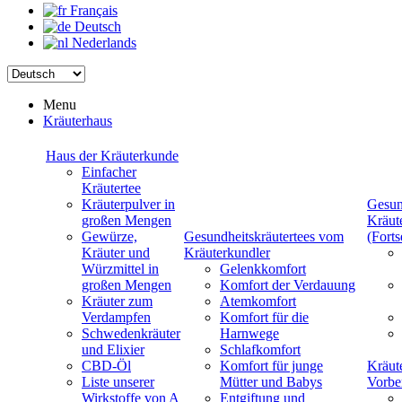
Français
Deutsch
Nederlands
Menu
Kräuterhaus
Haus der Kräuterkunde
Einfacher
Kräutertee
Kräuterpulver in
Gesun
großen Mengen
Kräut
Gewürze,
Gesundheitskräutertees vom
(Forts
Kräuter und
Kräuterkundler
Würzmittel in
Gelenkkomfort
großen Mengen
Komfort der Verdauung
Kräuter zum
Atemkomfort
Verdampfen
Komfort für die
Schwedenkräuter
Harnwege
und Elixier
Schlafkomfort
CBD-Öl
Komfort für junge
Kräut
Liste unserer
Mütter und Babys
Vorbe
Wirkstoffe von A
Entgiftung und