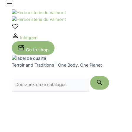
Ga
naar
de
inhoud
Inloggen
Go to shop
Terroir and Traditions | One Body, One Planet