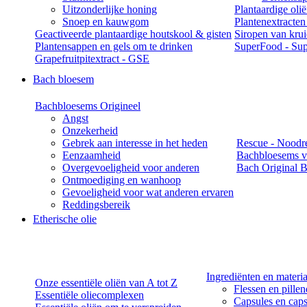
Uitzonderlijke honing
Plantaardige oli
Snoep en kauwgom
Plantenextracten
Geactiveerde plantaardige houtskool & gisten
Siropen van kru
Plantensappen en gels om te drinken
SuperFood - Sup
Grapefruitpitextract - GSE
Bach bloesem
Bachbloesems Origineel
Angst
Onzekerheid
Gebrek aan interesse in het heden
Rescue - Noodr
Eenzaamheid
Bachbloesems v
Overgevoeligheid voor anderen
Bach Original B
Ontmoediging en wanhoop
Gevoeligheid voor wat anderen ervaren
Reddingsbereik
Etherische olie
Ingrediënten en materi
Onze essentiële oliën van A tot Z
Flessen en pille
Essentiële oliecomplexen
Capsules en caps