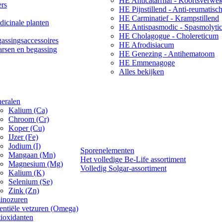
HE Anticatarrhal - Koortsverwe
ers
HE Pijnstillend - Anti-reumatisc
HE Carminatief - Krampstillend
icinale planten
HE Antispasmodic - Spasmolyti
HE Cholagogue - Cholereticum
assingsaccessoires
HE Afrodisiacum
arsen en begassing
HE Genezing - Antihematoom
HE Emmenagoge
Alles bekijken
eralen
Kalium (Ca)
Chroom (Cr)
Koper (Cu)
IJzer (Fe)
Jodium (I)
Sporenelementen
Mangaan (Mn)
Het volledige Be-Life assortiment
Magnesium (Mg)
Volledig Solgar-assortiment
Kalium (K)
Selenium (Se)
Zink (Zn)
inozuren
entiële vetzuren (Omega)
ioxidanten