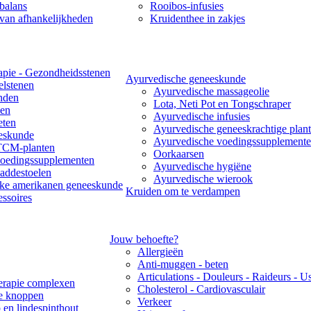
balans
Rooibos-infusies
van afhankelijkheden
Kruidenthee in zakjes
apie - Gezondheidsstenen
Ayurvedische geneeskunde
lstenen
Ayurvedische massageolie
nden
Lota, Neti Pot en Tongschraper
len
Ayurvedische infusies
eten
Ayurvedische geneeskrachtige plant
eskunde
Ayurvedische voedingssupplement
TCM-planten
Oorkaarsen
edingssupplementen
Ayurvedische hygiëne
ddestoelen
Ayurvedische wierook
jke amerikanen geneeskunde
Kruiden om te verdampen
essoires
Jouw behoefte?
Allergieën
Anti-muggen - beten
Articulations - Douleurs - Raideurs - U
rapie complexen
Cholesterol - Cardiovasculair
re knoppen
Verkeer
 en lindespinthout