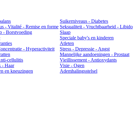
balans
Suikerniveaus - Diabetes
us - Vitalité - Remise en forme
Seksualiteit - Vruchtbaarheid - Libido
 - Borstvoeding
Slaap
e
Speciale baby's en kinderen
ranties
Atleten
ncentratie - Hyperactiviteit
Stress - Depressie - Angst
atten
Mannelijke aandoeningen - Prostaat
ti-cellulitis
Vieillissement - Antioxydants
 - Haar
Visie - Ogen
en en kneuzingen
Ademhalingsstelsel