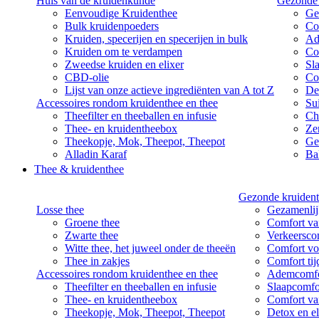
Huis van de kruidenkunde
Gezonde 
Eenvoudige Kruidenthee
Ge
Bulk kruidenpoeders
Co
Kruiden, specerijen en specerijen in bulk
Ad
Kruiden om te verdampen
Co
Zweedse kruiden en elixer
Sl
CBD-olie
Co
Lijst van onze actieve ingrediënten van A tot Z
De
Accessoires rondom kruidenthee en thee
Su
Theefilter en theeballen en infusie
Ch
Thee- en kruidentheebox
Ze
Theekopje, Mok, Theepot, Theepot
Ge
Alladin Karaf
Bal
Thee & kruidenthee
Gezonde kruident
Losse thee
Gezamenlij
Groene thee
Comfort van
Zwarte thee
Verkeersco
Witte thee, het juweel onder de theeën
Comfort vo
Thee in zakjes
Comfort ti
Accessoires rondom kruidenthee en thee
Ademcomfo
Theefilter en theeballen en infusie
Slaapcomfo
Thee- en kruidentheebox
Comfort va
Theekopje, Mok, Theepot, Theepot
Detox en el