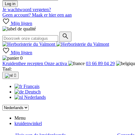
Log in
Je wachtwoord vergeten?
Geen account? Maak er hier een aan
Mijn lijsten
Mijn lijsten
0
Kruidenthee recepten
Onze activa
03 66 89 04 29
Taal:

Français
Deutsch
Nederlands
Menu
kruidenwinkel