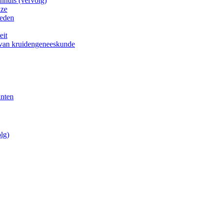
nhuis (vervolg)
uze
heden
eit
 van kruidengeneeskunde
anten
lg)