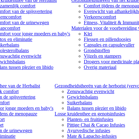
kruidenthee van de Herbalist
Gezondheidstheeën van het kruide
zamenlijk comfort
Comfort tijdens de menopa
mfort van de spijsvertering
Evenwicht van afhankelijk
emcomfort
Verkeerscomfort
mfort van de urinewegen
Fitness, Vitaliteit & Immunit
aapcomfort
Materialen voor de voorbereiding
mfort voor jonge moeders en baby's
Klei
tox en eliminatie
Flessen en pillendoosjes
ikerbalans
Capsules en capsulevuller
olesterolbalans
Grondstoffen
nuwachtig evenwicht
Vijzels en stampers
wichtsbalans
Drogers voor medicinale pl
ans tussen plezier en libido
Overig materiaal
hee van de Herbalist
Gezondheidstheeën van de herborist (vervo
k comfort
Zenuwachtig evenwicht
 de spijsvertering
Gewichtsbalans
mfort
Suikerbalans
or jonge moeders en baby's
Balans tussen plezier en libido
jdens de menopauze
Losse kruidenthee en genotsinfusies
rt
Planten- en fruitinfusies
rt
Pittige Chai & Cacao Infusies
n de urinewegen
Ayurvedische infusies
iminatie
Mate & Lapacho-infusies