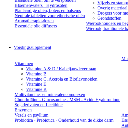
Essentiële oliën om te verspreiden
Vijzels en stamp
Bloemenwaters - Hydrosolen
Overig materiaal
Plantaardige oliën, boters en balsems
Drogers voor med
Neutrale tabletten voor etherische oliën
Grondstoffen
Aromatherapie-dozen
Wierookhouders en beg
Essentiële olie diffusers
Wierook, traditionele h
Voedingssupplement
Min
Vitaminen
Vitamine A & D / Kabeljauwlevertraan
Vitamine B
Vitamine C, Acerola en Bioflavonoïden
Vitamine E
Vitamine K
Multivitamine- en mineralencomplexen
Chondroïtine - Glucosamine - MSM - Acide Hyaluronique
Sojaderivaten en Lecithine
Enzymen
Vezels en psyllium
Am
Probiotica - Prebiotica - Onderhoud van de dikke darm
Ess
Ant