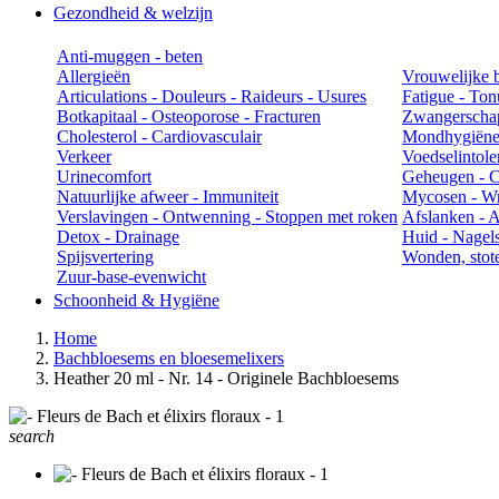
Gezondheid & welzijn
Anti-muggen - beten
Allergieën
Vrouwelijke 
Articulations - Douleurs - Raideurs - Usures
Fatigue - Ton
Botkapitaal - Osteoporose - Fracturen
Zwangerschap
Cholesterol - Cardiovasculair
Mondhygiën
Verkeer
Voedselintole
Urinecomfort
Geheugen - Co
Natuurlijke afweer - Immuniteit
Mycosen - Wr
Verslavingen - Ontwenning - Stoppen met roken
Afslanken - An
Detox - Drainage
Huid - Nagels
Spijsvertering
Wonden, stot
Zuur-base-evenwicht
Schoonheid & Hygiëne
Home
Bachbloesems en bloesemelixers
Heather 20 ml - Nr. 14 - Originele Bachbloesems
search