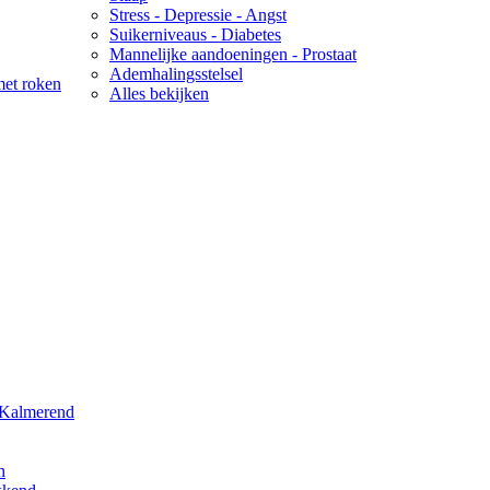
Stress - Depressie - Angst
Suikerniveaus - Diabetes
Mannelijke aandoeningen - Prostaat
Ademhalingsstelsel
met roken
Alles bekijken
 Kalmerend
h