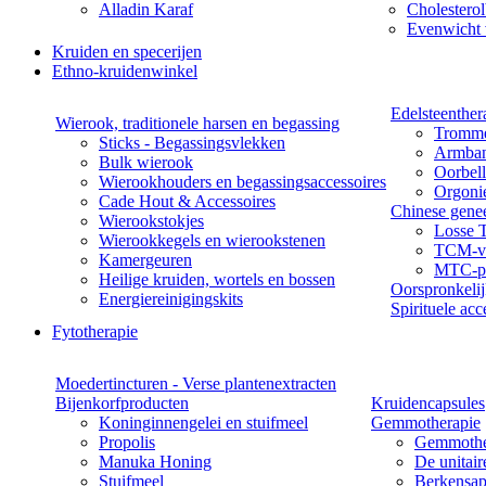
Alladin Karaf
Cholesterol
Evenwicht 
Kruiden en specerijen
Ethno-kruidenwinkel
Edelsteenther
Wierook, traditionele harsen en begassing
Tromme
Sticks - Begassingsvlekken
Armba
Bulk wierook
Oorbel
Wierookhouders en begassingsaccessoires
Orgoni
Cade Hout & Accessoires
Chinese gene
Wierookstokjes
Losse 
Wierookkegels en wierookstenen
TCM-vo
Kamergeuren
MTC-pa
Heilige kruiden, wortels en bossen
Oorspronkeli
Energiereinigingskits
Spirituele acc
Fytotherapie
Moedertincturen - Verse plantenextracten
Bijenkorfproducten
Kruidencapsules
Koninginnengelei en stuifmeel
Gemmotherapie
Propolis
Gemmothe
Manuka Honing
De unitai
Stuifmeel
Berkensap