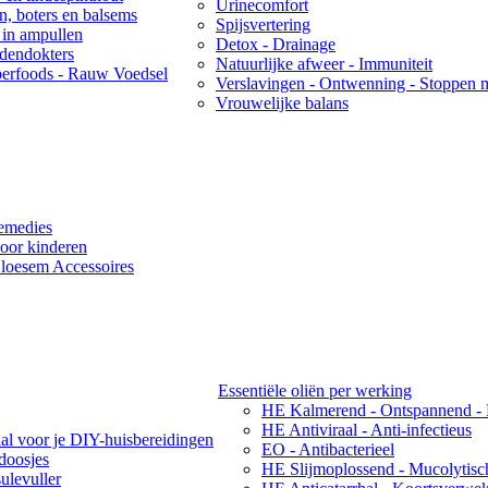
Urinecomfort
ën, boters en balsems
Spijsvertering
 in ampullen
Detox - Drainage
idendokters
Natuurlijke afweer - Immuniteit
erfoods - Rauw Voedsel
Verslavingen - Ontwenning - Stoppen 
Vrouwelijke balans
emedies
oor kinderen
loesem Accessoires
Essentiële oliën per werking
HE Kalmerend - Ontspannend -
HE Antiviraal - Anti-infectieus
aal voor je DIY-huisbereidingen
EO - Antibacterieel
ndoosjes
HE Slijmoplossend - Mucolytisc
ulevuller