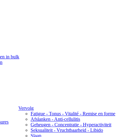
en in bulk
en
Vervolg
Fatigue - Tonus - Vitalité - Remise en forme
Afslanken - Anti-cellulitis
sures
Geheugen - Concentratie - Hyperactiviteit
Seksualiteit - Vruchtbaarheid - Libido
Slaap