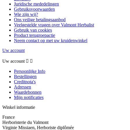
Juridische mededelingen
Gebruiksvoorwaarden
Wie zijn wij?
Ons veilige betalingsaanbod
Veelgestelde vragen over Valmont Herbalist
Gebruik van cookies
Product terugroepactie
Neem contact op met uw kruidenwinkel
Uw account
Uw account


Persoonlijke Info
Bestellingen
Creditnota's
Adressen
Waardebonnen
Mijn notificaties
Winkel informatie
France
Herboristerie du Valmont
Virginie Missiaen, Herboriste diplômée