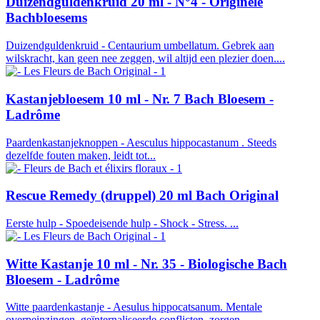
Duizendguldenkruid 20 ml - N°4 - Originele
Bachbloesems
Duizendguldenkruid - Centaurium umbellatum. Gebrek aan
wilskracht, kan geen nee zeggen, wil altijd een plezier doen....
Kastanjebloesem 10 ml - Nr. 7 Bach Bloesem -
Ladrôme
Paardenkastanjeknoppen - Aesculus hippocastanum . Steeds
dezelfde fouten maken, leidt tot...
Rescue Remedy (druppel) 20 ml Bach Original
Eerste hulp - Spoedeisende hulp - Shock - Stress. ...
Witte Kastanje 10 ml - Nr. 35 - Biologische Bach
Bloesem - Ladrôme
Witte paardenkastanje - Aesulus hippocatsanum. Mentale
overpeinzingen, geïnternaliseerde conflicten, zorgen....