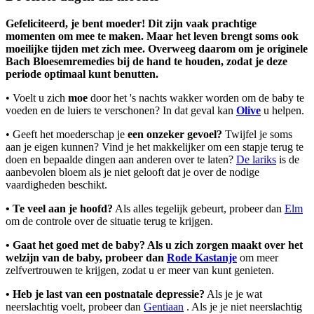
Gefeliciteerd, je bent moeder! Dit zijn vaak prachtige
momenten om mee te maken. Maar het leven brengt soms ook
moeilijke tijden met zich mee. Overweeg daarom om je originele
Bach Bloesemremedies bij de hand te houden, zodat je deze
periode optimaal kunt benutten.
• Voelt u zich
moe
door het 's nachts wakker worden om de baby te
voeden en de luiers te verschonen? In dat geval kan
Olive
u helpen.
• Geeft het moederschap je
een onzeker gevoel?
Twijfel je soms
aan je eigen kunnen? Vind je het makkelijker om een stapje terug te
doen en bepaalde dingen aan anderen over te laten?
De lariks
is de
aanbevolen bloem als je niet gelooft dat je over de nodige
vaardigheden beschikt.
• Te veel aan je hoofd?
Als alles tegelijk gebeurt, probeer dan
Elm
om de controle over de situatie terug te krijgen.
• Gaat het goed met de baby? Als u zich zorgen maakt over het
welzijn van de baby, probeer dan
Rode Kastanje
om meer
zelfvertrouwen te krijgen, zodat u er meer van kunt genieten.
• Heb je last van een postnatale depressie?
Als je je wat
neerslachtig voelt, probeer dan
Gentiaan
. Als je je niet neerslachtig