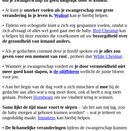
om je zwangerschap zo goed mogelijk door te komen.
• Je kunt je
onzeker voelen als je zwangerschap een grote
verandering in je leven is.
Walnut
kan je hierbij helpen.
• Tijdens een echografie kunt u zich erg gespannen voelen, omdat u
zich afvraagt of alles wel goed gaat met de baby.
Red Chestnut
kan
u helpen bij deze emoties die voortkomen uit uw
bezorgdheid over
de gezondheid van iemand anders.
• Als je gedachten constant door je hoofd spoken en
je alles zou
geven voor een moment van rust
, probeer dan
White Chestnut
.
• Wanneer je zwangerschap vordert en
je door vermoeidheid niet
meer goed kunt slapen, is
de olijfbloem
wellicht de juiste bloem
voor jou.
• Aan het begin van de dag voelt u zich misschien al
moe
bij de
gedachte aan alles wat u nog moet doen, ook al heeft u nog niets
gedaan. Probeer
Hornbeam
om uw vitaliteit terug te winnen.
Soms lijkt de tijd maar voort te slepen
– 'als het aan mij lag, zou
de baby morgen al geboren kunnen worden!' – wat je irriteert en
ongeduldig maakt.
Impatiens
kan hierbij helpen.
•
De lichamelijke veranderingen
tijdens de zwangerschap kunnen