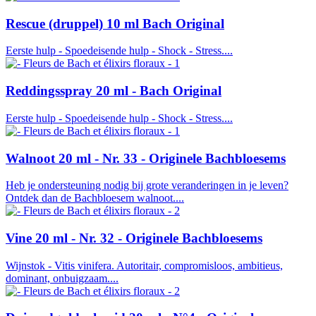
Rescue (druppel) 10 ml Bach Original
Eerste hulp - Spoedeisende hulp - Shock - Stress....
Reddingsspray 20 ml - Bach Original
Eerste hulp - Spoedeisende hulp - Shock - Stress....
Walnoot 20 ml - Nr. 33 - Originele Bachbloesems
Heb je ondersteuning nodig bij grote veranderingen in je leven?
Ontdek dan de Bachbloesem walnoot....
Vine 20 ml - Nr. 32 - Originele Bachbloesems
Wijnstok - Vitis vinifera. Autoritair, compromisloos, ambitieus,
dominant, onbuigzaam....