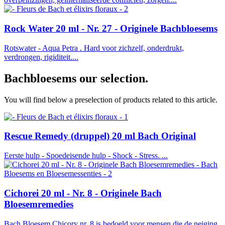
Rock Water 20 ml - Nr. 27 - Originele Bachbloesems
Rotswater - Aqua Petra . Hard voor zichzelf, onderdrukt,
verdrongen, rigiditeit....
Bachbloesems
our selection.
You will find below a preselection of products related to this article.
Rescue Remedy (druppel) 20 ml Bach Original
Eerste hulp - Spoedeisende hulp - Shock - Stress. ...
Cichorei 20 ml - Nr. 8 - Originele Bach
Bloesemremedies
Bach Bloesem Chicory nr. 8 is bedoeld voor mensen die de neiging