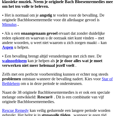
klassieke muziek. Neem je originele Bach Bloesemremedies mee
om het ten volle te beleven.
• Het is normaal om je
angstig
te voelen voor de bevalling. De
originele Bachbloesemremedie voor dit alledaagse gevoel is
Mimulus
.
• Als u een
onaangenaam gevoel
ervaart dat zonder duidelijke
reden opkomt en waarvan u de oorzaak niet kunt vinden – met
andere woorden, u weet niet waarom u zich zorgen maakt – kan
Aspen
u helpen.
• Een bevalling brengt altijd veranderingen met zich mee. De
walnootbloem
kan je helpen als
je je door alles wat je moet
verwerken niet meer helemaal jezelf voelt
.
Zelfs met een perfecte voorbereiding kunnen er echter nog steeds
problemen
ontstaan wanneer de bevalling nadert. Kies voor
Star of
Bethlehem
om u in deze periode te ondersteunen.
Naast de 38 originele Bachbloesemremedies is er ook een speciale
melange ontwikkeld:
Rescue®
. Dit is een combinatie van vijf
originele Bachbloesemremedies.
Rescue Remedy
kan veilig gedurende een langere periode worden
gebruikt. Het helpt je in
stressvolle tijden
, wanneer je geen tijd