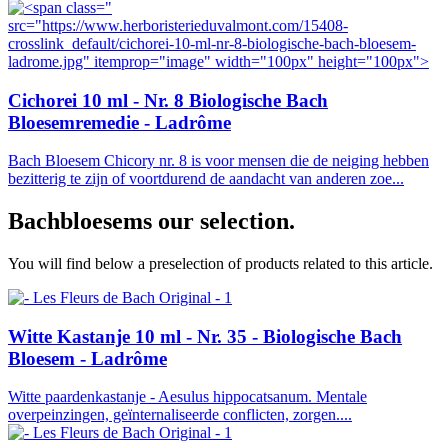
"
src="https://www.herboristerieduvalmont.com/15408-
crosslink_default/cichorei-10-ml-nr-8-biologische-bach-bloesem-
ladrome.jpg" itemprop="image" width="100px" height="100px">
Cichorei 10 ml - Nr. 8 Biologische Bach
Bloesemremedie - Ladrôme
Bach Bloesem Chicory nr. 8 is voor mensen die de neiging hebben
bezitterig te zijn of voortdurend de aandacht van anderen zoe...
Bachbloesems
our selection.
You will find below a preselection of products related to this article.
Witte Kastanje 10 ml - Nr. 35 - Biologische Bach
Bloesem - Ladrôme
Witte paardenkastanje - Aesulus hippocatsanum. Mentale
overpeinzingen, geïnternaliseerde conflicten, zorgen....