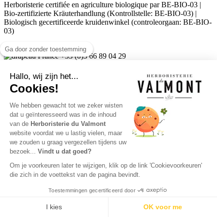
Herboristerie certifiée en agriculture biologique par BE-BIO-03 |
Bio-zertifizierte Kräuterhandlung (Kontrollstelle: BE-BIO-03) |
Biologisch gecertificeerde kruidenwinkel (controleorgaan: BE-BIO-
03)
Ga door zonder toestemming
+33 (0)3 66 89 04 29
+32 (0)10 244 449
Hallo, wij zijn het...
Toevoegen aan Verlanglijst
Cookies!
×
We hebben gewacht tot we zeker wisten
dat u geïnteresseerd was in de inhoud
add_circle_outline
Nieuwe lijst maken
van de
Herboristerie du Valmont
website voordat we u lastig vielen, maar
we zouden u graag vergezellen tijdens uw
((modalTitle))
bezoek...
Vindt u dat goed?
×
Om je voorkeuren later te wijzigen, klik op de link 'Cookievoorkeuren'
die zich in de voettekst van de pagina bevindt.
((confirmMessage))
Toestemmingen gecertificeerd door
9.7
/10 (24752)
((cancelText))
((modalDeleteText))
★★★★★
I kies
OK voor me