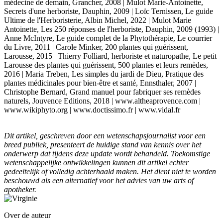
médecine de demain, Grancher, 2008 | Mulot Marie-Antoinette,
Secrets d'une herboriste, Dauphin, 2009 | Loïc Ternissen, Le guide
Ultime de l'Herboristerie, Albin Michel, 2022 | Mulot Marie
Antoinette, Les 250 réponses de l'herboriste, Dauphin, 2009 (1993) |
Anne McIntyre, Le guide complet de la Phytothérapie, Le courrier
du Livre, 2011 | Carole Minker, 200 plantes qui guérissent,
Larousse, 2015 | Thierry Folliard, herboriste et naturopathe, Le petit
Larousse des plantes qui guérissent, 500 plantes et leurs remèdes,
2016 | Maria Treben, Les simples du jardi de Dieu, Pratique des
plantes médicinales pour bien-être et santé, Ennsthaler, 2007 |
Christophe Bernard, Grand manuel pour fabriquer ses remèdes
naturels, Jouvence Editions, 2018 | www.altheaprovence.com |
www.wikiphyto.org | www.doctissimo.fr | www.vidal.fr
Dit artikel, geschreven door een wetenschapsjournalist voor een
breed publiek, presenteert de huidige stand van kennis over het
onderwerp dat tijdens deze update wordt behandeld. Toekomstige
wetenschappelijke ontwikkelingen kunnen dit artikel echter
gedeeltelijk of volledig achterhaald maken. Het dient niet te worden
beschouwd als een alternatief voor het advies van uw arts of
apotheker.
Over de auteur