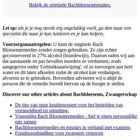
Bekijk de originele Bachbloesemretraites.
Let op:
als je je nog steeds erg ongelukkig voelt, ga dan naar een
specialist die naar je kan luisteren en je kan helpen.
Voorzorgsmaatregelen:
U kunt de originele Bach
Bloesemremedies zonder zorgen gebruiken. Ze zijn echter
geconserveerd in 27% alcohol (brandewijn). Daarom raden wij aan
dat aanstaande en pas bevallen moeders ze verdunnen, zoals
aangegeven onder 'Gebruiksaanwijzing', of ze toevoegen aan heet
water en dit laten afkoelen zodat de alcohol kan verdampen,
alvorens ze te gebruiken. Bovendien adviseren wij u altijd de
persoon die de remedie bereidt hiervan op de hoogte te stellen.
Discover our other articles about Bachbloesems, Zwangerschap
De tips van onze kruidenexpert voor het bestrijden van
vermoeidheid en uitputting.
Vragenlijst Bach Bloesemremedies - Stel je eigen persoonlijke
mix samen
Bachbloesemremedies en emoties in verband met examens
Frambozenbladthee voor zwangere vrouwen