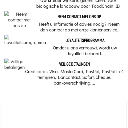
Uw kruidenwinkel is gecertificeerd voor
Het bestrijden van
biologische landbouw door FoodChain ID.
U kunt het gerust raadplegen.
Doses per injectieflacon
vermoeidheid en
uitputting is voor
veel mensen een
NEEM CONTACT MET ONS OP
20 ml
essentiële strijd.
Hier zijn een paar
Heeft u informatie of advies nodig? Neem
tips om ze te
dan contact op met onze klantenservice.
Ons kruidenadvies
voorkomen.
Omgaan met emoties
LOYALITEITSPROGRAMMA
Bachbloesemrepen
Omdat u ons vertrouwt, wordt uw
en zwangerschap
Merk
loyaliteit beloond.
Ondersteuning tijdens de
zwangerschap, voor en
Bach original
VEILIGE BETALINGEN
na de bevalling. Bach
Creditcards, Visa, MasterCard, PayPal, PayPal in 4
Bloesemremedies kunnen
zonder problemen
termijnen, Bancontact, Sofort, cheque,
worden gebruikt tijdens
bankoverschrijving, ...
de zwangerschap en de
borstvoeding. Tussen
aankopen en...
Vragenlijst Bach
Bloesemremedies
- Stel je eigen
persoonlijke mix
samen