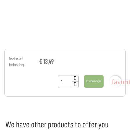
Inclusief
€ 13,49
belasting
favori
In winkelwagen
We have other products to offer you