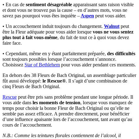
• En cas de
sentiment désagréable
apparaissant sans raison visible
et dont vous ne trouvez pas la cause – en d’autres mots, vous ne
savez pas pourquoi vous êtes inquiète –
Aspen
peut vous aider.
• Un accouchement induit toujours du changement.
Walnut
peut
être la Fleur adéquate pour vous aider lorsque
vous ne vous sentez
plus tout à fait vous-même
, du fait de tout ce à quoi vous devez
faire face.
• Cependant, même en y étant parfaitement préparée,
des difficultés
sont toujours possibles lorsque l’accouchement s’annonce.
Choisissez
Star of Bethlehem
pour vous aider pendant ces moments.
En dehors des 38 Fleurs de Bach Original, un assemblage particulier
fût aussi développé:
le Rescue®
. Il s’agit d’une combinaison de
cinq Fleurs de Bach Original.
Rescue
peut être pris sans problème pendant une longue période. Il
vous aide dans
les moments de tension
, lorsque vous manquez de
temps pour choisir la bonne Fleur de Bach Original ou qu’elle ne
semble pas assez efficace. A prendre directement, pour bénéficier
d’une influence apaisante lors de l’accouchement, tant avant qu’au
cours de l’accouchement.
N.B.: Comme les teintures florales contiennent de l’alcool, il