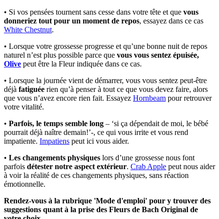
• Si vos pensées tournent sans cesse dans votre tête et que
vous
donneriez tout pour un moment de repos
, essayez dans ce cas
White Chestnut
.
• Lorsque votre grossesse progresse et qu’une bonne nuit de repos
naturel n’est plus possible parce que
vous vous sentez épuisée,
Olive
peut être la Fleur indiquée dans ce cas.
• Lorsque la journée vient de démarrer, vous vous sentez peut-être
déjà
fatiguée
rien qu’à penser à tout ce que vous devez faire, alors
que vous n’avez encore rien fait. Essayez
Hornbeam
pour retrouver
votre vitalité.
•
Parfois, le temps semble long
– ‘si ça dépendait de moi, le bébé
pourrait déjà naître demain!’-, ce qui vous irrite et vous rend
impatiente.
Impatiens
peut ici vous aider.
•
Les changements physiques
lors d’une grossesse nous font
parfois
détester notre aspect extérieur
.
Crab Apple
peut nous aider
à voir la réalité de ces changements physiques, sans réaction
émotionnelle.
Rendez-vous à la rubrique 'Mode d'emploi' pour y trouver des
suggestions quant à la prise des Fleurs de Bach Original de
votre choix.