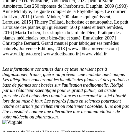
Ultime de l'Herboristerie, Albin Michel, 2022 | Mulot Marie
Antoinette, Les 250 réponses de l'herboriste, Dauphin, 2009 (1993) |
Anne McIntyre, Le guide complet de la Phytothérapie, Le courrier
du Livre, 2011 | Carole Minker, 200 plantes qui guérissent,
Larousse, 2015 | Thierry Folliard, herboriste et naturopathe, Le petit
Larousse des plantes qui guérissent, 500 plantes et leurs remèdes,
2016 | Maria Treben, Les simples du jardi de Dieu, Pratique des
plantes médicinales pour bien-être et santé, Ennsthaler, 2007 |
Christophe Bernard, Grand manuel pour fabriquer ses remèdes
naturels, Jouvence Editions, 2018 | www.altheaprovence.com |
www.wikiphyto.org | www.doctissimo.fr | www.vidal.fr
Les informations contenues dans ce texte ne visent pas à
diagnostiquer, traiter, guérir ou prévenir une maladie quelconque.
Les allégations concernant les bienfaits des plantes et des produits à
base de plantes sont basées sur l'utilisation traditionnelle. Rédigé
par un rédacteur scientifique pour le grand public, cet article
présente l'état actuel des connaissances concernant le sujet abordé
lors de sa mise à jour. Les progrès futurs en sciences pourraient
rendre cet article partiellement ou totalement obsolète. Il ne doit pas
être considéré comme une alternative aux recommandations de
votre médecin ou pharmacien.