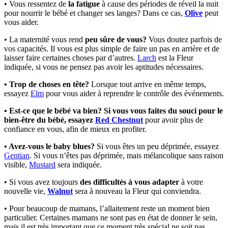
• Vous ressentez de
la fatigue
à cause des périodes de réveil la nuit
pour nourrir le bébé et changer ses langes? Dans ce cas,
Olive
peut
vous aider.
• La maternité vous rend
peu sûre de vous?
Vous doutez parfois de
vos capacités. Il vous est plus simple de faire un pas en arrière et de
laisser faire certaines choses par d’autres.
Larch
est la Fleur
indiquée, si vous ne pensez pas avoir les aptitudes nécessaires.
• Trop de choses en tête?
Lorsque tout arrive en même temps,
essayez
Elm
pour vous aider à reprendre le contrôle des événements.
• Est-ce que le bébé va bien? Si vous vous faites du souci pour le
bien-être du bébé, essayez
Red Chestnut
pour avoir plus de
confiance en vous, afin de mieux en profiter.
• Avez-vous le baby blues?
Si vous êtes un peu déprimée, essayez
Gentian
. Si vous n’êtes pas déprimée, mais mélancolique sans raison
visible,
Mustard
sera indiquée.
• Si vous avez toujours
des difficultés à vous adapter
à votre
nouvelle vie,
Walnut
sera à nouveau la Fleur qui conviendra.
• Pour beaucoup de mamans, l’allaitement reste un moment bien
particulier. Certaines mamans ne sont pas en état de donner le sein,
mais il est très important que ce moment très spécial ne soit pas