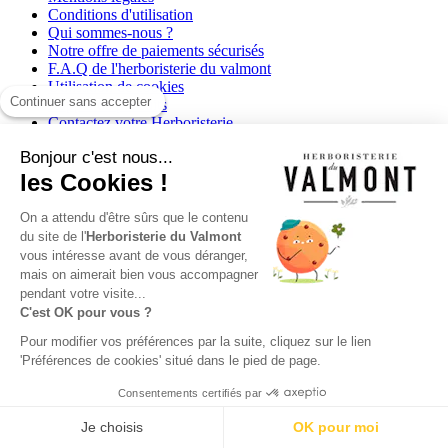
Conditions d'utilisation
Qui sommes-nous ?
Notre offre de paiements sécurisés
F.A.Q de l'herboristerie du valmont
Utilisation de cookies
Continuer sans accepter
Rappel de produits
Contactez votre Herboristerie
Bonjour c'est nous...
Votre compte
les Cookies !
Votre compte


On a attendu d'être sûrs que le contenu
Informations personnelles
du site de l'
Herboristerie du Valmont
Commandes
vous intéresse avant de vous déranger,
Avoirs
mais on aimerait bien vous accompagner
Adresses
pendant votre visite...
Bons de réduction
C'est OK pour vous ?
Mes alertes produits
Pour modifier vos préférences par la suite, cliquez sur le lien
Informations
'Préférences de cookies' situé dans le pied de page.
France
Consentements certifiés par
Herboristerie du Valmont
Virginie Missiaen, Herboriste diplômée
9.7
/10 (24752 avis)
Je choisis
OK pour moi
★★★★★
Herboristerie certifiée en agriculture biologique par BE-BIO-03 |