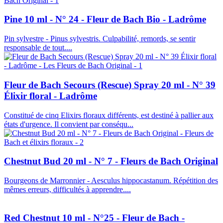
Pine 10 ml - N° 24 - Fleur de Bach Bio - Ladrôme
Pin sylvestre - Pinus sylvestris. Culpabilité, remords, se sentir
responsable de tout....
Fleur de Bach Secours (Rescue) Spray 20 ml - N° 39
Élixir floral - Ladrôme
Constitué de cinq Elixirs floraux différents, est destiné à pallier aux
états d'urgence. Il convient par conséqu...
Chestnut Bud 20 ml - N° 7 - Fleurs de Bach Original
Bourgeons de Marronnier - Aesculus hippocastanum. Répétition des
mêmes erreurs, difficultés à apprendre....
Red Chestnut 10 ml - N°25 - Fleur de Bach -