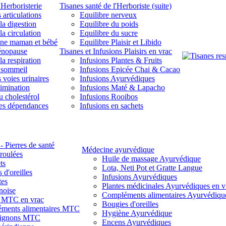
'Herboristerie
Tisanes santé de l'Herboriste (suite)
 articulations
Equilibre nerveux
la digestion
Equilibre du poids
la circulation
Equilibre du sucre
une maman et bébé
Equilibre Plaisir et Libido
énopause
Tisanes et Infusions Plaisirs en vrac
la respiration
Infusions Plantes & Fruits
 sommeil
Infusions Epicée Chai & Cacao
 voies urinaires
Infusions Ayurvédiques
limination
Infusions Maté & Lapacho
u cholestérol
Infusions Rooibos
des dépendances
Infusions en sachets
- Pierres de santé
Médecine ayurvédique
 roulées
Huile de massage Ayurvédique
ts
Lota, Neti Pot et Gratte Langue
 d'oreilles
Infusions Ayurvédiques
tes
Plantes médicinales Ayurvédiques en v
noise
Compléments alimentaires Ayurvédiqu
s MTC en vrac
Bougies d'oreilles
ments alimentaires MTC
Hygiène Ayurvédique
ignons MTC
Encens Ayurvédiques