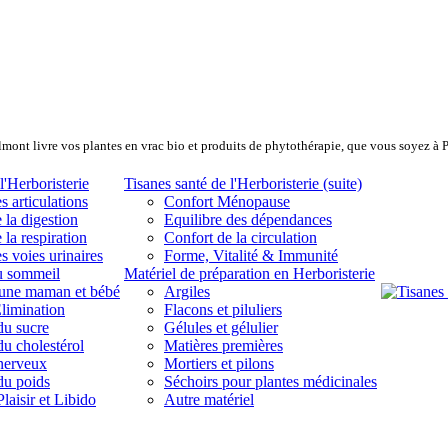
lmont livre vos plantes en vrac bio et produits de phytothérapie, que vous soyez à 
l'Herboristerie
Tisanes santé de l'Herboristerie (suite)
s articulations
Confort Ménopause
 la digestion
Equilibre des dépendances
 la respiration
Confort de la circulation
s voies urinaires
Forme, Vitalité & Immunité
u sommeil
Matériel de préparation en Herboristerie
eune maman et bébé
Argiles
limination
Flacons et piluliers
du sucre
Gélules et gélulier
du cholestérol
Matières premières
 nerveux
Mortiers et pilons
du poids
Séchoirs pour plantes médicinales
laisir et Libido
Autre matériel