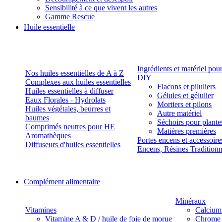
Sensibilité à ce que vivent les autres
Gamme Rescue
Huile essentielle
Ingrédients et matériel pou
Nos huiles essentielles de A à Z
DIY
Complexes aux huiles essentielles
Flacons et piluliers
Huiles essentielles à diffuser
Gélules et gélulier
Eaux Florales - Hydrolats
Mortiers et pilons
Huiles végétales, beurres et
Autre matériel
baumes
Séchoirs pour plante
Comprimés neutres pour HE
Matières premières
Aromathèques
Portes encens et accessoire
Diffuseurs d'huiles essentielles
Encens, Résines Tradition
Complément alimentaire
Minéraux
Vitamines
Calcium
Vitamine A & D / huile de foie de morue
Chrome 