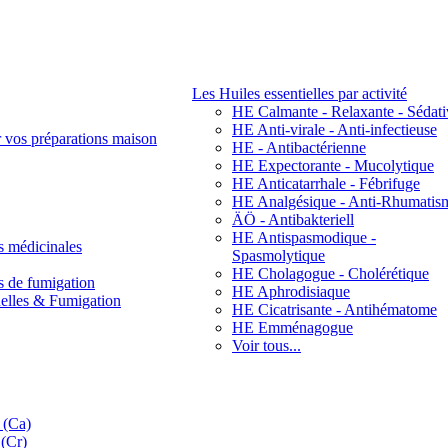
Les Huiles essentielles par activité
HE Calmante - Relaxante - Sédati
HE Anti-virale - Anti-infectieuse
r vos préparations maison
HE - Antibactérienne
HE Expectorante - Mucolytique
HE Anticatarrhale - Fébrifuge
HE Analgésique - Anti-Rhumatis
ÄÖ - Antibakteriell
HE Antispasmodique -
s médicinales
Spasmolytique
HE Cholagogue - Cholérétique
s de fumigation
HE Aphrodisiaque
nelles & Fumigation
HE Cicatrisante - Antihématome
HE Emménagogue
Voir tous...
 (Ca)
(Cr)