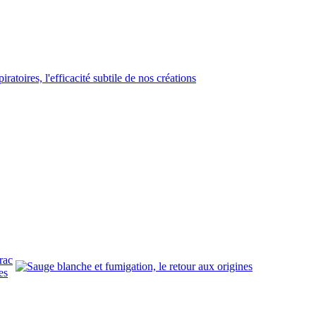
rac
es