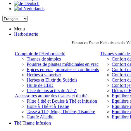
Deutsch
Nederlands
Menu
Herboristerie
Partout en France Herboristerie du Va
Comptoir de l'Herboristerie
Tisanes santé de 
Tisanes de simples
Confort de
Poudres de plantes médicinales en vrac
Confort de
Epices en vrac, aromates et condiments
Confort de
Herbes à vaporiser
Confort de
Herbes et Elixir du Suédois
Confort d
Huile de CBD
Confort j
Liste de nos actifs de A à Z
Détox et E
Accessoires autour des tisanes et du thé
Equilibre 
Filtre à thé et Boules à Thé et Infusion
Equilibre 
Boite à Thé et à Tisane
Equilibre
Tasse à Thé, Mug, Théière, Tisanière
Equilibre 
Carafe Alladin
Equilibre P
Thé Tisane Infusion