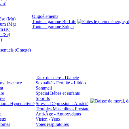
(Cu)
Oligoéléments
se (Mn)
Toute la gamme Be-Life
ium (Mg)
Toute la gamme Solgar
um (K)
m (Se)
n)
sentiels (Omega)
Taux de sucre - Diabète
Convalescence
Sexualité - Fertilité - Libido
nt
Sommeil
ire
Spécial Bébés et enfants
res
Sportifs
ion - Hyperactivité
Stress - Dépression - Anxiété
Troubles Masculins - Prostate
e
Anti-Âge - Antioxydants
veux
Vision - Yeux
atomes
Voies respiratoires