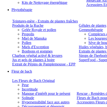
Médecine Am
Kits de Nettoyage énergétique
Acessoires E
Phytothérapie
Teintures-mère - Extraits de plantes fraîches
Produits de la Ruche
Gélules de plantes
Gelée Royale et pollen
Gemmothérapie
Propolis
Complexes 
Miel de Manuka
Les bourgeo
Pollen
Sève de boul
Miels d'Exception
Huiles végétales, 
Bonbons et gommes
Extraits de plante
Charbon végétal activé & levures
Sirops de l'herbori
Jus et gels de plantes à boire
SuperFood - Supe
Extrait de Pépins de Pamplemousse - EPP
Fleur de bach
Les Fleurs de Bach Original
Peur
Incertitude
Manque d'intérêt pour le présent
Rescue - Remèdes d
Solitude
Fleurs de Bach pour
Hypersensibilité face aux autres
Accessoires Fleurs 
Découragement et désespoir