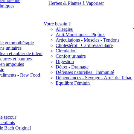
érindienne
Herbes & Plantes à Vaporiser
thniques
Votre besoin ?
Allergies
Anti-Moustiques - Piqûres
Articulations - Muscles - Tendons
de gemmothérapie
Cholestérol - Cardiovasculaire
ns unitaires
Circulation
eau et aubier de tilleul
Confort urinaire
beurres et baumes
Digestion
s en ampoules
Détox - Drainage
ste
Défenses naturelles - Immunité
raliments - Raw Food
Dépendances - Sevrage - Arrêt du Tabac
Equilibre Féminin
e secour
 enfants
de Bach Original