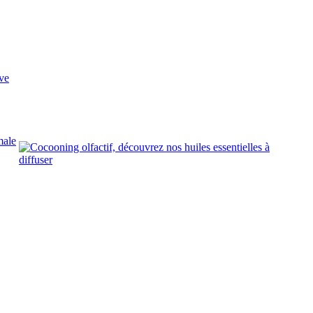
ve
male