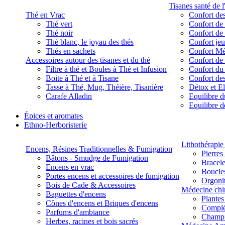
Tisanes santé de l
Thé en Vrac
Confort des
Thé vert
Confort de 
Thé noir
Confort de 
Thé blanc, le joyau des thés
Confort je
Thés en sachets
Confort M
Accessoires autour des tisanes et du thé
Confort de 
Filtre à thé et Boules à Thé et Infusion
Confort du
Boite à Thé et à Tisane
Confort des
Tasse à Thé, Mug, Théière, Tisanière
Détox et E
Carafe Alladin
Equilibre d
Equilibre 
Épices et aromates
Ethno-Herboristerie
Lithothérapie 
Encens, Résines Traditionnelles & Fumigation
Pierres
Bâtons - Smudge de Fumigation
Bracele
Encens en vrac
Boucles
Portes encens et accessoires de fumigation
Orgoni
Bois de Cade & Accessoires
Médecine chi
Baguettes d'encens
Plante
Cônes d'encens et Briques d'encens
Complé
Parfums d'ambiance
Champ
Herbes, racines et bois sacrés