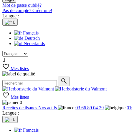
Mot de passe oublié?
Pas de compte? Créer une!
Langue :

Français
Deutsch
Nederlands

Mes listes
Mes listes
0
Recettes de tisanes
Nos actifs
03 66 89 04 29
01
Langue :

Français