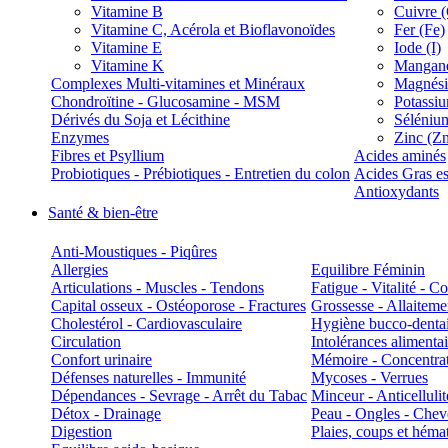
Vitamine B
Cuivre 
Vitamine C, Acérola et Bioflavonoïdes
Fer (Fe)
Vitamine E
Iode (I)
Vitamine K
Manganè
Complexes Multi-vitamines et Minéraux
Magnés
Chondroïtine - Glucosamine - MSM
Potassi
Dérivés du Soja et Lécithine
Séléniu
Enzymes
Zinc (Z
Fibres et Psyllium
Acides aminés
Probiotiques - Prébiotiques - Entretien du colon
Acides Gras es
Antioxydants
Santé & bien-être
Anti-Moustiques - Piqûres
Allergies
Equilibre Féminin
Articulations - Muscles - Tendons
Fatigue - Vitalité - 
Capital osseux - Ostéoporose - Fractures
Grossesse - Allaiteme
Cholestérol - Cardiovasculaire
Hygiène bucco-denta
Circulation
Intolérances alimentai
Confort urinaire
Mémoire - Concentrat
Défenses naturelles - Immunité
Mycoses - Verrues
Dépendances - Sevrage - Arrêt du Tabac
Minceur - Anticellulit
Détox - Drainage
Peau - Ongles - Che
Digestion
Plaies, coups et hém