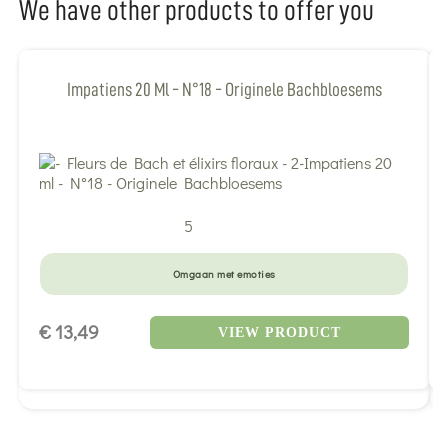
We have other products to offer you
Impatiens 20 Ml - N°18 - Originele Bachbloesems
5
Omgaan met emoties
€ 13,49
VIEW PRODUCT