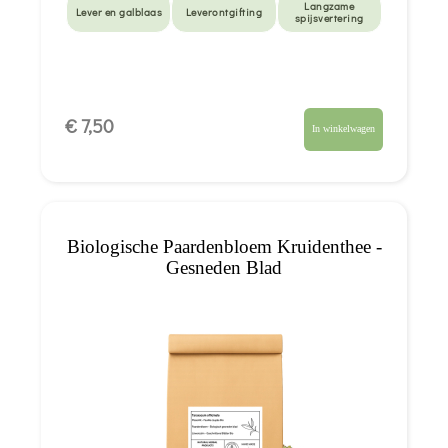
Langzame
Lever en galblaas
Leverontgifting
spijsvertering
€ 7,50
In winkelwagen
Biologische Paardenbloem Kruidenthee -
Gesneden Blad