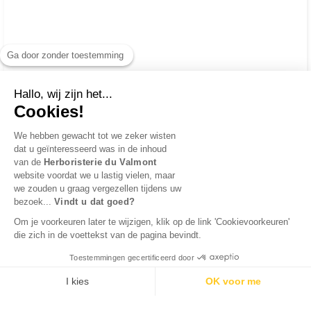
Ga door zonder toestemming
Hallo, wij zijn het...
Cookies!
We hebben gewacht tot we zeker wisten
dat u geïnteresseerd was in de inhoud
van de
Herboristerie du Valmont
website voordat we u lastig vielen, maar
we zouden u graag vergezellen tijdens uw
bezoek...
Vindt u dat goed?
Om je voorkeuren later te wijzigen, klik op de link 'Cookievoorkeuren'
die zich in de voettekst van de pagina bevindt.
Toestemmingen gecertificeerd door
I kies
OK voor me
Axeptio consent
Toestemmingsbeheerplatform: Personaliseer uw opties