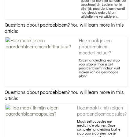
spoelt het nierfilter schoon," zo
beschreef dr. Leclerc het in
zijn tijd; paardenbloem wordt
nog steeds gebruikt om
gifstoffen te verwijderen...
Questions about paardebloem? You will learn more in this
article:
Hoe maak je een
paardenbloem-
moedertinctuur?
Onze handleiding legt stap
voor stap uit hoe je zelf
paardenbloemtinctuur kunt
maken van de gedroogde
plant.
Questions about paardebloem? You will learn more in this
article:
Hoe maak ik mijn eigen
paardenbloemcapsules?
Maak zelf capsules met
medicinale planten. Onze
complete handleiding laat je
stap voor stap zien hoe je