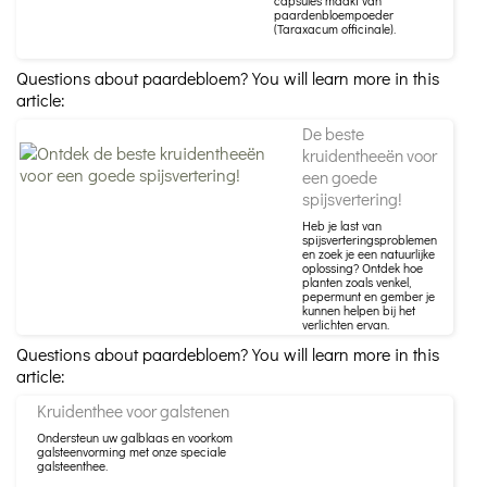
capsules maakt van
paardenbloempoeder
(Taraxacum officinale).
Questions about paardebloem? You will learn more in this
article:
De beste
kruidentheeën voor
een goede
spijsvertering!
Heb je last van
spijsverteringsproblemen
en zoek je een natuurlijke
oplossing? Ontdek hoe
planten zoals venkel,
pepermunt en gember je
kunnen helpen bij het
verlichten ervan.
Questions about paardebloem? You will learn more in this
article:
Kruidenthee voor galstenen
Ondersteun uw galblaas en voorkom
galsteenvorming met onze speciale
galsteenthee.