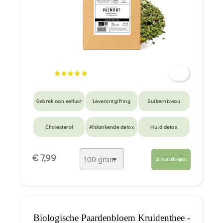
Gebrek aan eetlust
Leverontgifting
Suikerniveau
Cholesterol
Afslankende detox
Huid detox
Lever en galblaas
Acne
€ 7,99
In winkelwagen
Biologische Paardenbloem Kruidenthee -