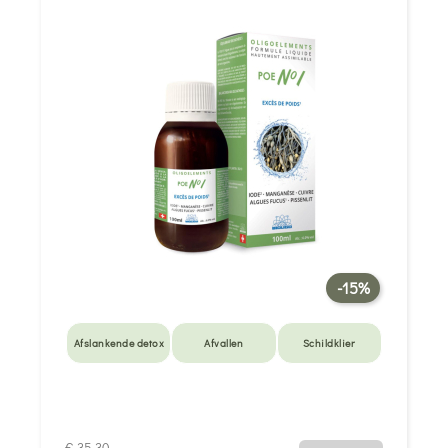
-15%
Afslankende detox
Afvallen
Schildklier
€ 35,30