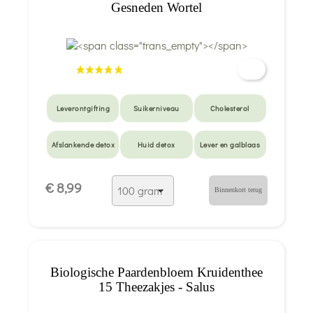
Gesneden Wortel
Leverontgifting
Suikerniveau
Cholesterol
Afslankende detox
Huid detox
Lever en galblaas
Langzame
Acne
Gebrek aan eetlust
€ 8,99
spijsvertering
Binnenkort terug
Biologische Paardenbloem Kruidenthee
15 Theezakjes - Salus