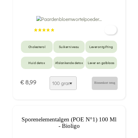
Cholesterol
Suikerniveau
Leverontgifting
Huid detox
Afslankende detox
Lever en galblaas
Langzame
Gebrek aan eetlust
Acne
€ 8,99
spijsvertering
Binnenkort terug
Sporenelementalgen (POE N°1) 100 Ml
- Bioligo