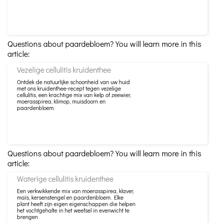
Questions about paardebloem? You will learn more in this
article:
Vezelige cellulitis kruidenthee
Ontdek de natuurlijke schoonheid van uw huid
met ons kruidenthee-recept tegen vezelige
cellulitis, een krachtige mix van kelp of zeewier,
moerasspirea, klimop, muisdoorn en
paardenbloem.
Questions about paardebloem? You will learn more in this
article:
Waterige cellulitis kruidenthee
Een verkwikkende mix van moerasspirea, klaver,
maïs, kersenstengel en paardenbloem. Elke
plant heeft zijn eigen eigenschappen die helpen
het vochtgehalte in het weefsel in evenwicht te
brengen