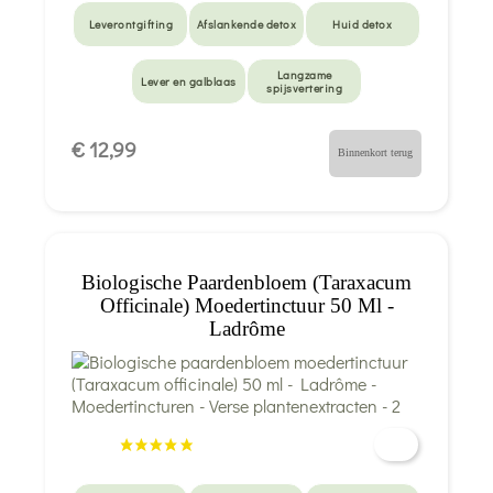
Leverontgifting
Afslankende detox
Huid detox
Langzame
Lever en galblaas
spijsvertering
€ 12,99
Binnenkort terug
Biologische Paardenbloem (Taraxacum
Officinale) Moedertinctuur 50 Ml -
Ladrôme