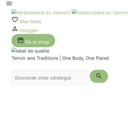
Ga
naar
de
Mes listes
inhoud
Inloggen
Go to shop
Terroir and Traditions | One Body, One Planet