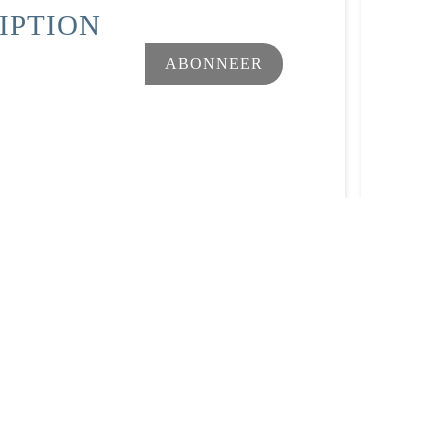
IPTION
Facebook
Instagram
ar wens aan te passen en te beheren, en zorgt ervoor dat aan d