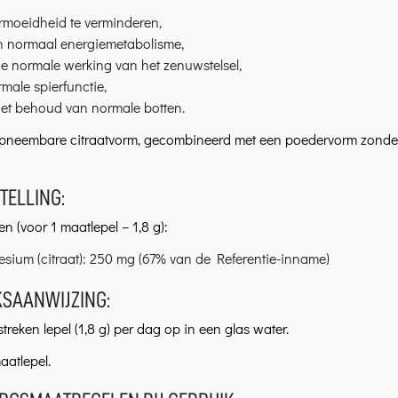
rmoeidheid te verminderen,
en normaal energiemetabolisme,
e normale werking van het zenuwstelsel,
rmale spierfunctie,
het behoud van normale botten.
pneembare citraatvorm, gecombineerd met een poedervorm zonder 
TELLING:
n (voor 1 maatlepel – 1,8 g):
sium (citraat): 250 mg (67% van de Referentie-inname)
KSAANWIJZING:
treken lepel (1,8 g) per dag op in een glas water.
aatlepel.