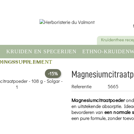
Kruidenthee rece
E
KRUIDEN EN SPECERIJEN
ETHNO-KRUIDENW
raatpoeder - 108 g - Solgar
DINGSSUPPLEMENT
GEZONDHEID & WELZIJN
Magnesiumcitraatpo
-15%
Referentie
5665
Magnesiumcitraatpoeder
onde
en uitstekende absorptie. Ide
bevorderen van
een normale s
een pure formule, zonder toevo