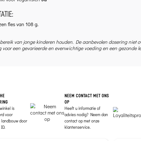
ATIE:
zen fles van 108 g.
 bereik van jonge kinderen houden. De aanbevolen dosering niet 
 voor een gevarieerde en evenwichtige voeding en een gezonde lev
CHE
NEEM CONTACT MET ONS
RING
OP
winkel is
Heeft u informatie of
erd voor
advies nodig? Neem dan
e landbouw door
contact op met onze
ID.
klantenservice.