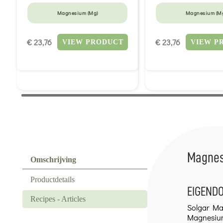
Magnesium (Mg)
Magnesium (M
€ 23,76
€ 23,76
VIEW PRODUCT
VIEW P
Magnesi
Omschrijving
Productdetails
EIGENDO
Recipes - Articles
Solgar Ma
Magnesium