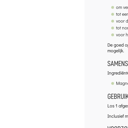
om ve
tot e
voor d
tot no
voor 
De goed o
mogelijk.
SAMENS
Ingrediënte
Magne
GEBRUI
Los 1 afges
Inclusief m