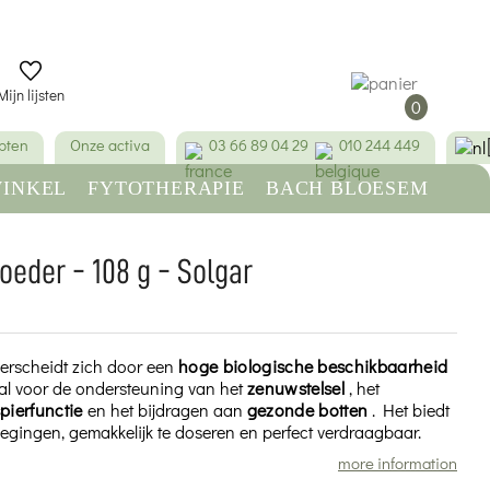
Mijn lijsten
0
pten
Onze activa
03 66 89 04 29
010 244 449
INKEL
FYTOTHERAPIE
BACH BLOESEM
SCHOONHEID & HYGIËNE
eder - 108 g - Solgar
rscheidt zich door een
hoge biologische beschikbaarheid
aal voor de ondersteuning van het
zenuwstelsel
, het
pierfunctie
en het bijdragen aan
gezonde botten
. Het biedt
egingen, gemakkelijk te doseren en perfect verdraagbaar.
more information