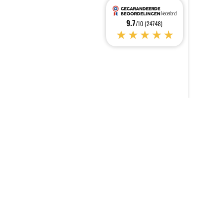
9.7
/10 (24748)
★★★★★
e regelgeving wordt voldaan. Pas uw voorkeuren aan om te bepale