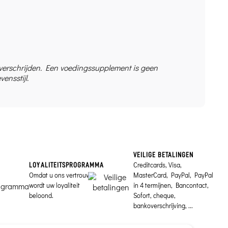
overschrijden. Een voedingssupplement is geen
ensstijl.
VEILIGE BETALINGEN
Creditcards, Visa,
LOYALITEITSPROGRAMMA
Omdat u ons vertrouwt,
MasterCard, PayPal, PayPal
wordt uw loyaliteit
in 4 termijnen, Bancontact,
beloond.
Sofort, cheque,
bankoverschrijving, ...