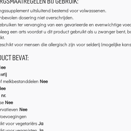
GSMAATREGELEN BIJ GEBRUIK:
ngssupplement uitsluitend bestemd voor volwassenen.
bevolen dosering niet overschrijden.
ebruiken ter vervanging van een gevarieerde en evenwichtige voedi
eeg een arts voordat u dit product gebruikt als u zwanger bent, bo
kt.
eschikt voor mensen die allergisch zijn voor selderij (mogelijke kan
DUCT BEVAT:
Nee
vrij
of melkbestanddelen
Nee
Nee
e
nr.
se
Nee
rvatieven
Nee
toevoegingen
kt voor vegetariërs
Ja
ikt voor veganisten
Ja