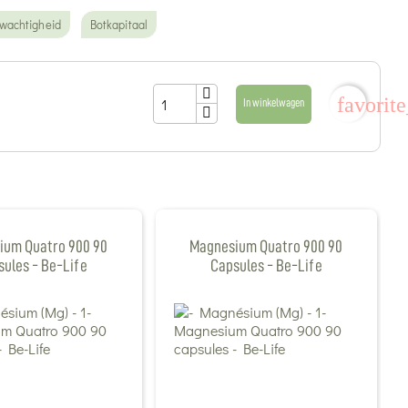
uwachtigheid
Botkapitaal
favorit
In winkelwagen
ium Quatro 900 90
Magnesium Quatro 900 90
ules - Be-Life
Capsules - Be-Life