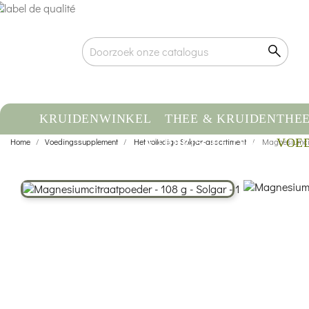
KRUIDENWINKEL
THEE & KRUIDENTHE
Home
Voedingssupplement
Het volledige Solgar-assortiment
ETHERISCHE OLIE
Magnesiumcit
VOE