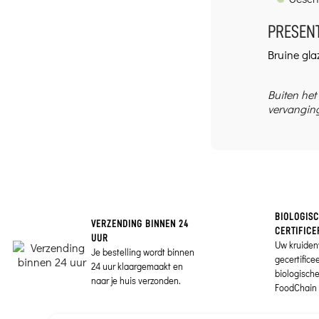
PRESENT
Bruine gla
Buiten het
vervanging
BIOLOGIS
VERZENDING BINNEN 24
CERTIFICE
UUR
Uw kruiden
Je bestelling wordt binnen
gecertifice
24 uur klaargemaakt en
biologisch
naar je huis verzonden.
FoodChain 