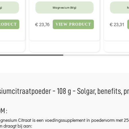
g)
Magnesium (Mg)
M
€ 23,76
€ 23,31
RODUCT
VIEW PRODUCT
umcitraatpoeder - 108 g - Solgar, benefits, p
M :
gnesium Citraat is een voedingssupplement in poedervorm met 25
 draagt bij aan: