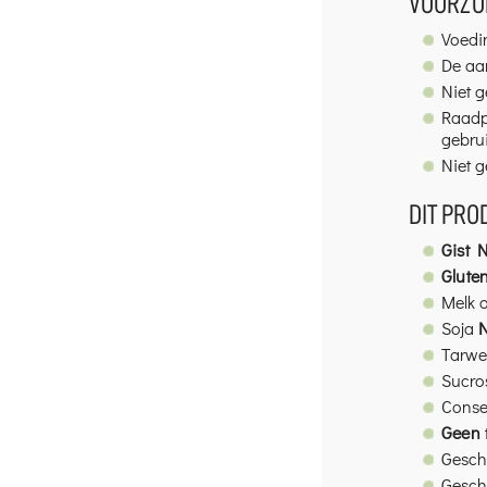
VOORZOR
Voedi
De aan
Niet g
Raadpl
gebrui
Niet g
DIT PRO
Gist 
Gluten
Melk 
Soja
Tarw
Sucro
Conse
Geen
Geschi
Gesch