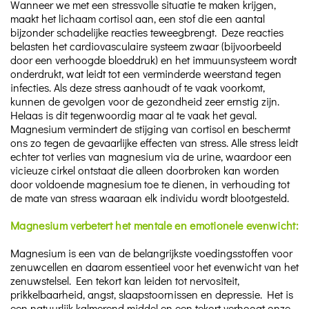
Wanneer we met een stressvolle situatie te maken krijgen,
maakt het lichaam cortisol aan, een stof die een aantal
bijzonder schadelijke reacties teweegbrengt. Deze reacties
belasten het cardiovasculaire systeem zwaar (bijvoorbeeld
door een verhoogde bloeddruk) en het immuunsysteem wordt
onderdrukt, wat leidt tot een verminderde weerstand tegen
infecties. Als deze stress aanhoudt of te vaak voorkomt,
kunnen de gevolgen voor de gezondheid zeer ernstig zijn.
Helaas is dit tegenwoordig maar al te vaak het geval.
Magnesium vermindert de stijging van cortisol en beschermt
ons zo tegen de gevaarlijke effecten van stress. Alle stress leidt
echter tot verlies van magnesium via de urine, waardoor een
vicieuze cirkel ontstaat die alleen doorbroken kan worden
door voldoende magnesium toe te dienen, in verhouding tot
de mate van stress waaraan elk individu wordt blootgesteld.
Magnesium verbetert het mentale en emotionele evenwicht:
Magnesium is een van de belangrijkste voedingsstoffen voor
zenuwcellen en daarom essentieel voor het evenwicht van het
zenuwstelsel. Een tekort kan leiden tot nervositeit,
prikkelbaarheid, angst, slaapstoornissen en depressie. Het is
een natuurlijk kalmerend middel en een tekort verhoogt onze