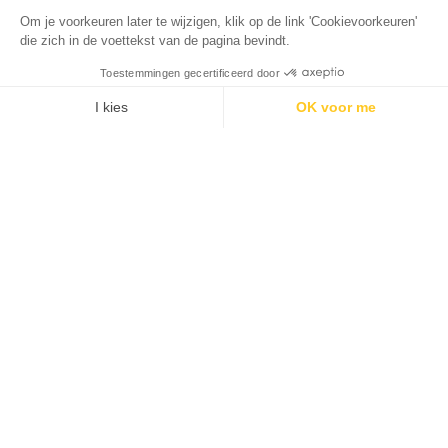
Om je voorkeuren later te wijzigen, klik op de link 'Cookievoorkeuren'
die zich in de voettekst van de pagina bevindt.
Toestemmingen gecertificeerd door
I kies
OK voor me
Axeptio consent
Toestemmingsbeheerplatform: Personaliseer uw opties
Ons platform stelt u in staat om uw privacy-instellingen naar 