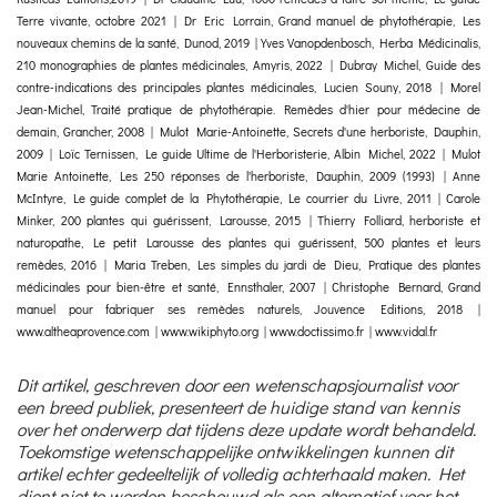
Terre vivante, octobre 2021 | Dr Eric Lorrain, Grand manuel de phytothérapie, Les
nouveaux chemins de la santé, Dunod, 2019 | Yves Vanopdenbosch, Herba Médicinalis,
210 monographies de plantes médicinales, Amyris, 2022 | Dubray Michel, Guide des
contre-indications des principales plantes médicinales, Lucien Souny, 2018 | Morel
Jean-Michel, Traité pratique de phytothérapie. Remèdes d'hier pour médecine de
demain, Grancher, 2008 | Mulot Marie-Antoinette, Secrets d'une herboriste, Dauphin,
2009 | Loïc Ternissen, Le guide Ultime de l'Herboristerie, Albin Michel, 2022 | Mulot
Marie Antoinette, Les 250 réponses de l'herboriste, Dauphin, 2009 (1993) | Anne
McIntyre, Le guide complet de la Phytothérapie, Le courrier du Livre, 2011 | Carole
Minker, 200 plantes qui guérissent, Larousse, 2015 | Thierry Folliard, herboriste et
naturopathe, Le petit Larousse des plantes qui guérissent, 500 plantes et leurs
remèdes, 2016 | Maria Treben, Les simples du jardi de Dieu, Pratique des plantes
médicinales pour bien-être et santé, Ennsthaler, 2007 | Christophe Bernard, Grand
manuel pour fabriquer ses remèdes naturels, Jouvence Editions, 2018 |
www.altheaprovence.com | www.wikiphyto.org | www.doctissimo.fr | www.vidal.fr
Dit artikel, geschreven door een wetenschapsjournalist voor
een breed publiek, presenteert de huidige stand van kennis
over het onderwerp dat tijdens deze update wordt behandeld.
Toekomstige wetenschappelijke ontwikkelingen kunnen dit
artikel echter gedeeltelijk of volledig achterhaald maken. Het
dient niet te worden beschouwd als een alternatief voor het