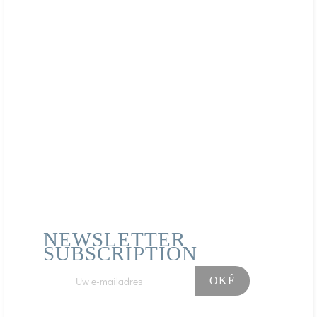
Actieve componenten
Magnesiumbisglycinaat: fysiologische drager voor
optimale absorptie
Vitamine B6 (pyridoxal-5-fosfaat): zeer goed
opneembare vorm
Rijst: biologische landbouw
Voedingsinformatie
Per 3 capsules -- RI*
Magnesium 255 mg -- 68%
Vitamine B6 6 mg -- 432%
*Referentiebijdragen
NEWSLETTER
Interacties en contra-indicaties
SUBSCRIPTION
Volgens medisch advies, en de cumulatieve doses die
verder gaan dan de AR (Adjustable Risk).
Gebruiksvoorzorgsmaatregelen