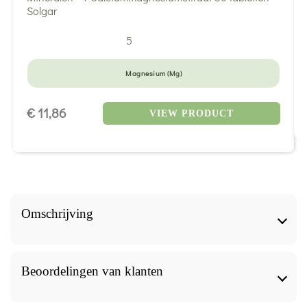
5
Magnesium (Mg)
€ 11,86
VIEW PRODUCT
Omschrijving
Magnesium en vitamine B6 voor meer energie
Beoordelingen van klanten
Er zijn momenten in het leven waarop we een kleine
boost nodig hebben om onze energie terug te krijgen,