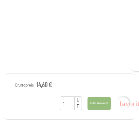
14,60 €
Bruttopreis
favori
In den Warenkorb