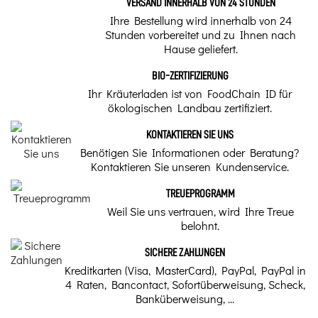
VERSAND INNERHALB VON 24 STUNDEN
Ravintsara
Ihre Bestellung wird innerhalb von 24
Stunden vorbereitet und zu Ihnen nach
Lateinischer Name
Hause geliefert.
Zimt camphora
BIO-ZERTIFIZIERUNG
Ihr Kräuterladen ist von FoodChain ID für
Dosen pro Ampulle
ökologischen Landbau zertifiziert.
10 ml
KONTAKTIEREN SIE UNS
Benötigen Sie Informationen oder Beratung?
Traditionelle Verwendung
Kontaktieren Sie unseren Kundenservice.
Siehe Beschreibungsblatt.
TREUEPROGRAMM
Warnung(en)
Weil Sie uns vertrauen, wird Ihre Treue
belohnt.
Nicht länger als 14 Tage anwenden. • Nicht während der
Schwangerschaft und Stillzeit und bei Kindern unter 6
SICHERE ZAHLUNGEN
Jahren anwenden.
Kreditkarten (Visa, MasterCard), PayPal, PayPal in
4 Raten, Bancontact, Sofortüberweisung, Scheck,
Qualität
Banküberweisung, ...
Bio BE-BIO-03|01