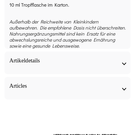
10 ml Tropfflasche im Karton.
Außerhalb der Reichweite von Kleinkindern
aufbewahren. Die empfohlene Dosis nicht überschreiten.
Nahrungsergänzungsmittel sind kein Ersatz für eine
abwechslungsreiche und ausgewogene Ernährung
sowie eine gesunde Lebensweise.
Artikeldetails
Ätherisches Öl – Ravintsara (fe) ct Cineol 10 ml BIO
– Pranarôm technical sheet
Articles
Form
Ätherisches Öl – Ravintsara (fe) ct Cineol 10 ml BIO
– Pranarôm, our articles to know more about it.
Ätherisches Öl
Allgemeiner Name - Natürlicher Wirkstoff