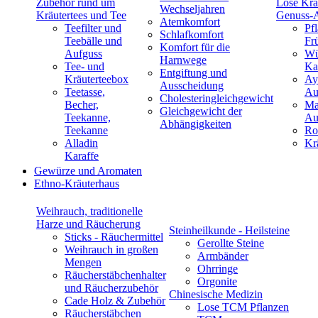
Zubehör rund um
Lose Krä
Wechseljahren
Kräutertees und Tee
Genuss-
Atemkomfort
Teefilter und
Pf
Schlafkomfort
Teebälle und
Fr
Komfort für die
Aufguss
Wü
Harnwege
Tee- und
Ka
Entgiftung und
Kräuterteebox
Ay
Ausscheidung
Teetasse,
Au
Cholesteringleichgewicht
Becher,
Ma
Gleichgewicht der
Teekanne,
Au
Abhängigkeiten
Teekanne
Ro
Alladin
Kr
Karaffe
Gewürze und Aromaten
Ethno-Kräuterhaus
Weihrauch, traditionelle
Harze und Räucherung
Steinheilkunde - Heilsteine
Sticks - Räuchermittel
Gerollte Steine
Weihrauch in großen
Armbänder
Mengen
Ohrringe
Räucherstäbchenhalter
Orgonite
und Räucherzubehör
Chinesische Medizin
Cade Holz & Zubehör
Lose TCM Pflanzen
Räucherstäbchen