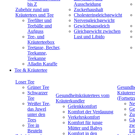
bis Z
Ausscheidung
Zubehör rund um
Zuckerhaushalt
Kräutertees und Tee
Cholesteringleichgewicht
Teefilter und
Nervengleichgewicht
Teebälle und
Gewichtsausgleich
Aufguss
Gleichgewicht zwischen
Tee- und
Lust und Libido
Kräuterteebox
Teetasse, Becher,
Teekanne,
Teekanne
Alladin Karaffe
Tee & Kräutertee
Loser Tee
Grüner Tee
Gesundhe
Schwarzer
Kräutere
Gesundheitskräutertees vom
Tee
(Fortsetz
Kräuterkundler
Weißer Tee,
Ne
Gelenkkomfort
das Juwel
Ge
Komfort der Verdauung
unter den
Zu
Verkehrskomfort
Tees
Gl
Komfort für junge
Tee in
zw
Mütter und Babys
Beuteln
Li
Komfort in den