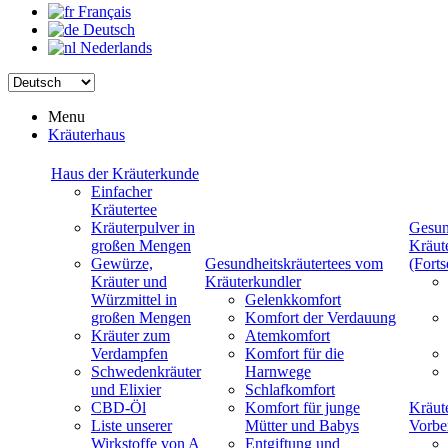
Français
Deutsch
Nederlands
Menu
Kräuterhaus
Haus der Kräuterkunde
Einfacher
Kräutertee
Kräuterpulver in
Gesun
großen Mengen
Kräut
Gewürze,
Gesundheitskräutertees vom
(Forts
Kräuter und
Kräuterkundler
Würzmittel in
Gelenkkomfort
großen Mengen
Komfort der Verdauung
Kräuter zum
Atemkomfort
Verdampfen
Komfort für die
Schwedenkräuter
Harnwege
und Elixier
Schlafkomfort
CBD-Öl
Komfort für junge
Kräut
Liste unserer
Mütter und Babys
Vorbe
Wirkstoffe von A
Entgiftung und