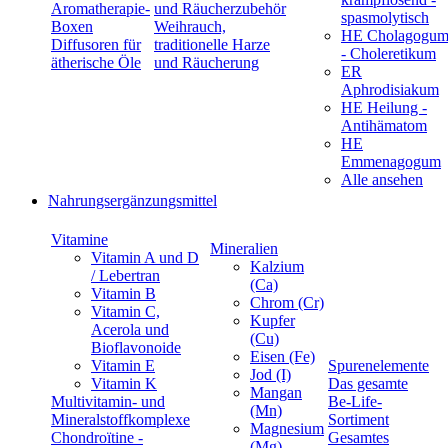
Aromatherapie-
und Räucherzubehör
spasmolytisch
Boxen
Weihrauch,
HE Cholagogu
Diffusoren für
traditionelle Harze
- Choleretikum
ätherische Öle
und Räucherung
ER
Aphrodisiakum
HE Heilung -
Antihämatom
HE
Emmenagogum
Alle ansehen
Nahrungsergänzungsmittel
Vitamine
Mineralien
Vitamin A und D
Kalzium
/ Lebertran
(Ca)
Vitamin B
Chrom (Cr)
Vitamin C,
Kupfer
Acerola und
(Cu)
Bioflavonoide
Eisen (Fe)
Vitamin E
Spurenelemente
Jod (I)
Vitamin K
Das gesamte
Mangan
Multivitamin- und
Be-Life-
(Mn)
Mineralstoffkomplexe
Sortiment
Magnesium
Chondroïtine -
Gesamtes
(Mg)