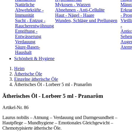
Natürliche
Mykosen - Warzen
Männl
Abwehrkräfte -
Abnehmen - Anti-Cellulite
Erkra
Immunität
Haut - Nägel - Haare
- Pros
Sucht - Entzug -
Wunden, Schläge und Prellungen
Vieill
Raucherentwöhnung
-
Entgiftung -
Antio
Entwässerung
Sehen
Verdauung
Auge
Säure-Basen-
Atem
Haushalt
Schönheit & Hygiene
Heim
Ätherische Öle
Einzelne ätherische Öle
Ätherisches Öl - Lorbeer 5 ml - Pranarôm
Ätherisches Öl - Lorbeer 5 ml - Pranarôm
Artikel-Nr.
86
Laurus nobilis – Atmung – Verdauung und Darmgesundheit –
Hautpflege – Mundhygiene – Emotionales Gleichgewicht –
Chemotypisierte ätherische Öle.