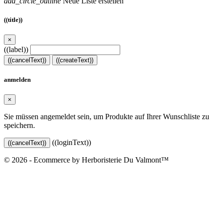
add_circle_outline
Neue Liste erstellen
((title))
×
((label))
((cancelText))
((createText))
anmelden
×
Sie müssen angemeldet sein, um Produkte auf Ihrer Wunschliste zu
speichern.
((loginText))
((cancelText))
© 2026 - Ecommerce by Herboristerie Du Valmont™