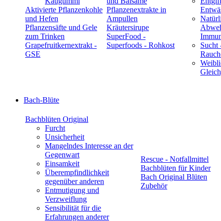
Kaugummi
und Balsame
Entgif
Aktivierte Pflanzenkohle
Pflanzenextrakte in
Entwä
und Hefen
Ampullen
Natürl
Pflanzensäfte und Gele
Kräutersirupe
Abwehr
zum Trinken
SuperFood -
Immun
Grapefruitkernextrakt -
Superfoods - Rohkost
Sucht 
GSE
Rauch
Weibli
Gleic
Bach-Blüte
Bachblüten Original
Furcht
Unsicherheit
Mangelndes Interesse an der
Gegenwart
Rescue - Notfallmittel
Einsamkeit
Bachblüten für Kinder
Überempfindlichkeit
Bach Original Blüten
gegenüber anderen
Zubehör
Entmutigung und
Verzweiflung
Sensibilität für die
Erfahrungen anderer