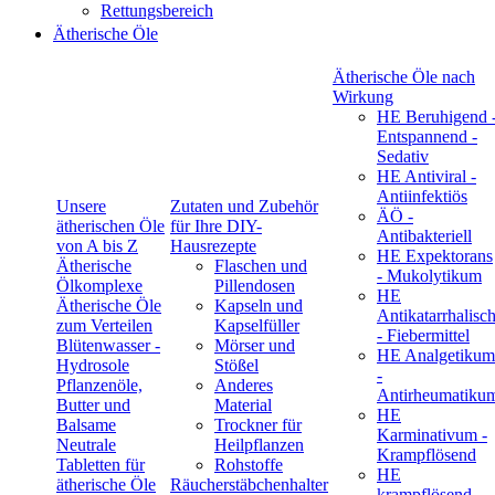
Rettungsbereich
Ätherische Öle
Ätherische Öle nach
Wirkung
HE Beruhigend 
Entspannend -
Sedativ
HE Antiviral -
Antiinfektiös
Unsere
Zutaten und Zubehör
ÄÖ -
ätherischen Öle
für Ihre DIY-
Antibakteriell
von A bis Z
Hausrezepte
HE Expektorans
Ätherische
Flaschen und
- Mukolytikum
Ölkomplexe
Pillendosen
HE
Ätherische Öle
Kapseln und
Antikatarrhalisc
zum Verteilen
Kapselfüller
- Fiebermittel
Blütenwasser -
Mörser und
HE Analgetikum
Hydrosole
Stößel
-
Pflanzenöle,
Anderes
Antirheumatiku
Butter und
Material
HE
Balsame
Trockner für
Karminativum -
Neutrale
Heilpflanzen
Krampflösend
Tabletten für
Rohstoffe
HE
ätherische Öle
Räucherstäbchenhalter
krampflösend -