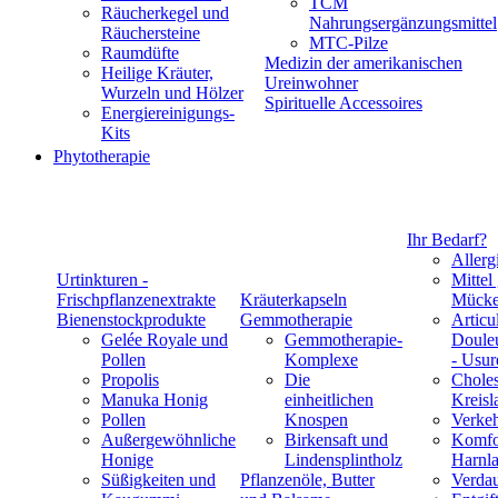
TCM
Räucherkegel und
Nahrungsergänzungsmittel
Räuchersteine
MTC-Pilze
Raumdüfte
Medizin der amerikanischen
Heilige Kräuter,
Ureinwohner
Wurzeln und Hölzer
Spirituelle Accessoires
Energiereinigungs-
Kits
Phytotherapie
Ihr Bedarf?
Allerg
Urtinkturen -
Mittel
Frischpflanzenextrakte
Kräuterkapseln
Mücke
Bienenstockprodukte
Gemmotherapie
Articul
Gelée Royale und
Gemmotherapie-
Douleu
Pollen
Komplexe
- Usur
Propolis
Die
Choles
Manuka Honig
einheitlichen
Kreisl
Pollen
Knospen
Verke
Außergewöhnliche
Birkensaft und
Komfo
Honige
Lindensplintholz
Harnla
Süßigkeiten und
Pflanzenöle, Butter
Verda