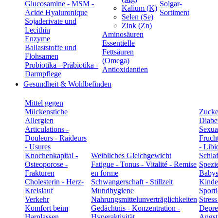
Glucosamine - MSM -
Solgar-
Kalium (K)
Acide Hyaluronique
Sortiment
Selen (Se)
Sojaderivate und
Zink (Zn)
Lecithin
Aminosäuren
Enzyme
Essentielle
Ballaststoffe und
Fettsäuren
Flohsamen
(Omega)
Probiotika - Präbiotika -
Antioxidantien
Darmpflege
Gesundheit & Wohlbefinden
Mittel gegen
Mückenstiche
Zucke
Allergien
Diabe
Articulations -
Sexual
Douleurs - Raideurs
Frucht
- Usures
- Libi
Knochenkapital -
Weibliches Gleichgewicht
Schla
Osteoporose -
Fatigue - Tonus - Vitalité - Remise
Spezie
Frakturen
en forme
Babys
Cholesterin - Herz-
Schwangerschaft - Stillzeit
Kinde
Kreislauf
Mundhygiene
Sportl
Verkehr
Nahrungsmittelunverträglichkeiten
Stress
Komfort beim
Gedächtnis - Konzentration -
Depre
Harnlassen
Hyperaktivität
Angst