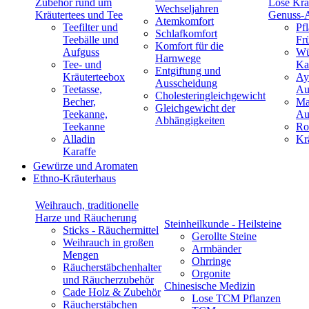
Zubehör rund um
Lose Krä
Wechseljahren
Kräutertees und Tee
Genuss-
Atemkomfort
Teefilter und
Pf
Schlafkomfort
Teebälle und
Fr
Komfort für die
Aufguss
Wü
Harnwege
Tee- und
Ka
Entgiftung und
Kräuterteebox
Ay
Ausscheidung
Teetasse,
Au
Cholesteringleichgewicht
Becher,
Ma
Gleichgewicht der
Teekanne,
Au
Abhängigkeiten
Teekanne
Ro
Alladin
Kr
Karaffe
Gewürze und Aromaten
Ethno-Kräuterhaus
Weihrauch, traditionelle
Harze und Räucherung
Steinheilkunde - Heilsteine
Sticks - Räuchermittel
Gerollte Steine
Weihrauch in großen
Armbänder
Mengen
Ohrringe
Räucherstäbchenhalter
Orgonite
und Räucherzubehör
Chinesische Medizin
Cade Holz & Zubehör
Lose TCM Pflanzen
Räucherstäbchen