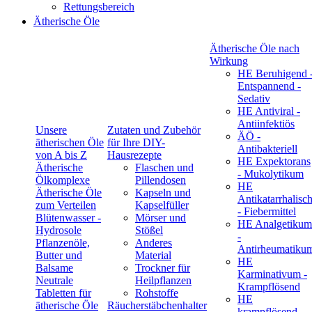
Rettungsbereich
Ätherische Öle
Ätherische Öle nach
Wirkung
HE Beruhigend 
Entspannend -
Sedativ
HE Antiviral -
Antiinfektiös
Unsere
Zutaten und Zubehör
ÄÖ -
ätherischen Öle
für Ihre DIY-
Antibakteriell
von A bis Z
Hausrezepte
HE Expektorans
Ätherische
Flaschen und
- Mukolytikum
Ölkomplexe
Pillendosen
HE
Ätherische Öle
Kapseln und
Antikatarrhalisc
zum Verteilen
Kapselfüller
- Fiebermittel
Blütenwasser -
Mörser und
HE Analgetikum
Hydrosole
Stößel
-
Pflanzenöle,
Anderes
Antirheumatiku
Butter und
Material
HE
Balsame
Trockner für
Karminativum -
Neutrale
Heilpflanzen
Krampflösend
Tabletten für
Rohstoffe
HE
ätherische Öle
Räucherstäbchenhalter
krampflösend -