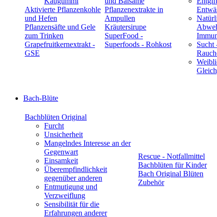
Kaugummi
und Balsame
Entgif
Aktivierte Pflanzenkohle
Pflanzenextrakte in
Entwä
und Hefen
Ampullen
Natürl
Pflanzensäfte und Gele
Kräutersirupe
Abwehr
zum Trinken
SuperFood -
Immun
Grapefruitkernextrakt -
Superfoods - Rohkost
Sucht 
GSE
Rauch
Weibli
Gleic
Bach-Blüte
Bachblüten Original
Furcht
Unsicherheit
Mangelndes Interesse an der
Gegenwart
Rescue - Notfallmittel
Einsamkeit
Bachblüten für Kinder
Überempfindlichkeit
Bach Original Blüten
gegenüber anderen
Zubehör
Entmutigung und
Verzweiflung
Sensibilität für die
Erfahrungen anderer