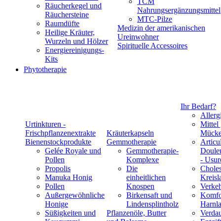
TCM
Räucherkegel und
Nahrungsergänzungsmittel
Räuchersteine
MTC-Pilze
Raumdüfte
Medizin der amerikanischen
Heilige Kräuter,
Ureinwohner
Wurzeln und Hölzer
Spirituelle Accessoires
Energiereinigungs-
Kits
Phytotherapie
Ihr Bedarf?
Allerg
Urtinkturen -
Mittel
Frischpflanzenextrakte
Kräuterkapseln
Mücke
Bienenstockprodukte
Gemmotherapie
Articul
Gelée Royale und
Gemmotherapie-
Douleu
Pollen
Komplexe
- Usur
Propolis
Die
Choles
Manuka Honig
einheitlichen
Kreisl
Pollen
Knospen
Verke
Außergewöhnliche
Birkensaft und
Komfo
Honige
Lindensplintholz
Harnla
Süßigkeiten und
Pflanzenöle, Butter
Verda