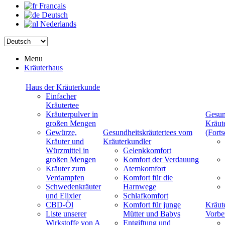
Français
Deutsch
Nederlands
Menu
Kräuterhaus
Haus der Kräuterkunde
Einfacher
Kräutertee
Kräuterpulver in
Gesun
großen Mengen
Kräut
Gewürze,
Gesundheitskräutertees vom
(Forts
Kräuter und
Kräuterkundler
Würzmittel in
Gelenkkomfort
großen Mengen
Komfort der Verdauung
Kräuter zum
Atemkomfort
Verdampfen
Komfort für die
Schwedenkräuter
Harnwege
und Elixier
Schlafkomfort
CBD-Öl
Komfort für junge
Kräut
Liste unserer
Mütter und Babys
Vorbe
Wirkstoffe von A
Entgiftung und