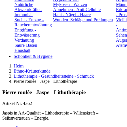
Natürliche
Mykosen - Warzen
Männl
Abwehrkräfte -
Abnehmen - Anti-Cellulite
Erkra
Immunität
Haut - Nägel - Haare
- Pros
Sucht - Entzug -
Wunden, Schläge und Prellungen
Vieill
Raucherentwöhnung
-
Entgiftung -
Antio
Entwässerung
Sehen
Verdauung
Auge
Säure-Basen-
Atem
Haushalt
Schönheit & Hygiene
Heim
Ethno-Kräuterkunde
Lithotherapie - Gesundheitssteine - Schmuck
Pierre roulée - Jaspe - Lithothérapie
Pierre roulée - Jaspe - Lithothérapie
Artikel-Nr.
4362
Jaspis in AA-Qualität – Lithotherapie – Willenskraft –
Selbstvertrauen – Energie.