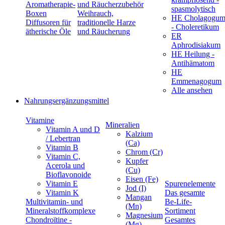
Aromatherapie-
und Räucherzubehör
spasmolytisch
Boxen
Weihrauch,
HE Cholagogu
Diffusoren für
traditionelle Harze
- Choleretikum
ätherische Öle
und Räucherung
ER
Aphrodisiakum
HE Heilung -
Antihämatom
HE
Emmenagogum
Alle ansehen
Nahrungsergänzungsmittel
Vitamine
Mineralien
Vitamin A und D
Kalzium
/ Lebertran
(Ca)
Vitamin B
Chrom (Cr)
Vitamin C,
Kupfer
Acerola und
(Cu)
Bioflavonoide
Eisen (Fe)
Vitamin E
Spurenelemente
Jod (I)
Vitamin K
Das gesamte
Mangan
Multivitamin- und
Be-Life-
(Mn)
Mineralstoffkomplexe
Sortiment
Magnesium
Chondroïtine -
Gesamtes
(Mg)