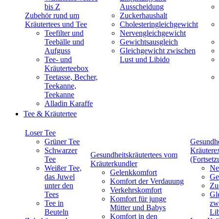
bis Z
Ausscheidung
Zubehör rund um
Zuckerhaushalt
Kräutertees und Tee
Cholesteringleichgewicht
Teefilter und
Nervengleichgewicht
Teebälle und
Gewichtsausgleich
Aufguss
Gleichgewicht zwischen
Tee- und
Lust und Libido
Kräuterteebox
Teetasse, Becher,
Teekanne,
Teekanne
Alladin Karaffe
Tee & Kräutertee
Loser Tee
Grüner Tee
Gesundhe
Schwarzer
Kräutere
Gesundheitskräutertees vom
Tee
(Fortsetz
Kräuterkundler
Weißer Tee,
Ne
Gelenkkomfort
das Juwel
Ge
Komfort der Verdauung
unter den
Zu
Verkehrskomfort
Tees
Gl
Komfort für junge
Tee in
zw
Mütter und Babys
Beuteln
Li
Komfort in den