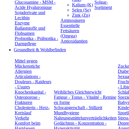
Glucosamine - MSM -
Solgar-
Kalium (K)
Acide Hyaluronique
Sortiment
Selen (Se)
Sojaderivate und
Zink (Zn)
Lecithin
Aminosäuren
Enzyme
Essentielle
Ballaststoffe und
Fettsäuren
Flohsamen
(Omega)
Probiotika - Präbiotika -
Antioxidantien
Darmpflege
Gesundheit & Wohlbefinden
Mittel gegen
Mückenstiche
Zucke
Allergien
Diabe
Articulations -
Sexual
Douleurs - Raideurs
Frucht
- Usures
- Libi
Knochenkapital -
Weibliches Gleichgewicht
Schla
Osteoporose -
Fatigue - Tonus - Vitalité - Remise
Spezie
Frakturen
en forme
Babys
Cholesterin - Herz-
Schwangerschaft - Stillzeit
Kinde
Kreislauf
Mundhygiene
Sportl
Verkehr
Nahrungsmittelunverträglichkeiten
Stress
Komfort beim
Gedächtnis - Konzentration -
Depre
Harnlassen
Hyperaktivität
Angst