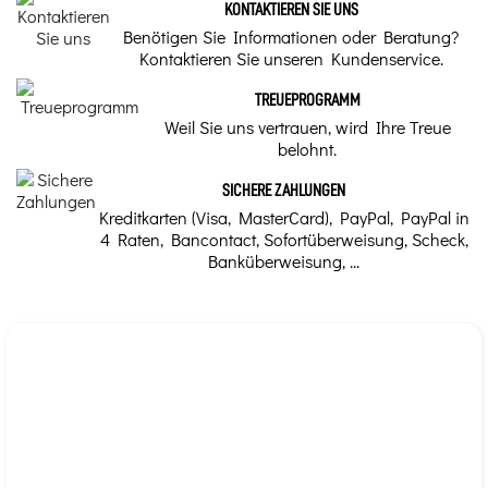
KONTAKTIEREN SIE UNS
Schließlich können Sie es auch außerhalb des Hauses
Medizinische
Benötigen Sie Informationen oder Beratung?
Elemente
in Ihrer Tasche oder Handtasche mit sich führen, um
Astrologie:
Kontaktieren Sie unseren Kundenservice.
sich vor negativer Energie zu schützen und Ihre
Pflanzen, Planeten
Wasser
Lebensenergie zu bewahren.
und Zeichen
TREUEPROGRAMM
Chakra
Weil Sie uns vertrauen, wird Ihre Treue
Die Astrologie ist ein
belohnt.
uraltes Konzept, das zur
Wahrsagerei und
6. Frontalchakra – 3. Auge, 7. Kronenchakra
Medizin genutzt werden
SICHERE ZAHLUNGEN
kann. Mond- und
Planetenzyklen besitzen
Marke
Kreditkarten (Visa, MasterCard), PayPal, PayPal in
eine Energie, die das
therapeutische
4 Raten, Bancontact, Sofortüberweisung, Scheck,
Potenzial von
Lithothérapie Valmont
Banküberweisung, ...
Heilpflanzen beeinflusst.