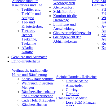
Zubehör rund um
Lose Krä
Wechseljahren
Kräutertees und Tee
Genuss-
Atemkomfort
Teefilter und
Pf
Schlafkomfort
Teebälle und
Fr
Komfort für die
Aufguss
Wü
Harnwege
Tee- und
Ka
Entgiftung und
Kräuterteebox
Ay
Ausscheidung
Teetasse,
Au
Cholesteringleichgewicht
Becher,
Ma
Gleichgewicht der
Teekanne,
Au
Abhängigkeiten
Teekanne
Ro
Alladin
Kr
Karaffe
Gewürze und Aromaten
Ethno-Kräuterhaus
Weihrauch, traditionelle
Harze und Räucherung
Steinheilkunde - Heilsteine
Sticks - Räuchermittel
Gerollte Steine
Weihrauch in großen
Armbänder
Mengen
Ohrringe
Räucherstäbchenhalter
Orgonite
und Räucherzubehör
Chinesische Medizin
Cade Holz & Zubehör
Lose TCM Pflanzen
Räucherstäbchen