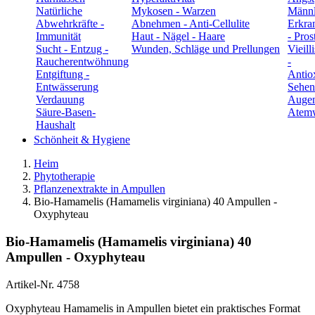
Natürliche
Mykosen - Warzen
Männl
Abwehrkräfte -
Abnehmen - Anti-Cellulite
Erkra
Immunität
Haut - Nägel - Haare
- Pros
Sucht - Entzug -
Wunden, Schläge und Prellungen
Vieill
Raucherentwöhnung
-
Entgiftung -
Antio
Entwässerung
Sehen
Verdauung
Auge
Säure-Basen-
Atem
Haushalt
Schönheit & Hygiene
Heim
Phytotherapie
Pflanzenextrakte in Ampullen
Bio-Hamamelis (Hamamelis virginiana) 40 Ampullen -
Oxyphyteau
Bio-Hamamelis (Hamamelis virginiana) 40
Ampullen - Oxyphyteau
Artikel-Nr.
4758
Oxyphyteau Hamamelis in Ampullen bietet ein praktisches Format