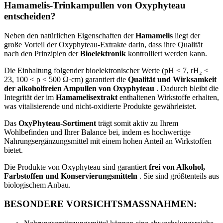
Hamamelis-Trinkampullen von Oxyphyteau
entscheiden?
Neben den natürlichen Eigenschaften der
Hamamelis
liegt der
große Vorteil der Oxyphyteau-Extrakte darin, dass ihre Qualität
nach den Prinzipien der
Bioelektronik
kontrolliert werden kann.
Die Einhaltung folgender bioelektronischer Werte (pH < 7, rH₂ <
23, 100 < ρ < 500 Ω·cm) garantiert die
Qualität und Wirksamkeit
der alkoholfreien Ampullen von Oxyphyteau
. Dadurch bleibt die
Integrität der im
Hamamelisextrakt
enthaltenen Wirkstoffe erhalten,
was vitalisierende und nicht-oxidierte Produkte gewährleistet.
Das
OxyPhyteau-Sortiment
trägt somit aktiv zu Ihrem
Wohlbefinden und Ihrer Balance bei, indem es hochwertige
Nahrungsergänzungsmittel mit einem hohen Anteil an Wirkstoffen
bietet.
Die Produkte von Oxyphyteau sind garantiert
frei von Alkohol,
Farbstoffen und Konservierungsmitteln
. Sie sind größtenteils aus
biologischem Anbau.
BESONDERE VORSICHTSMASSNAHMEN: