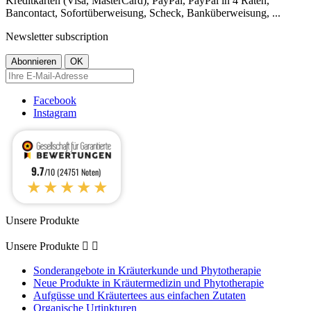
Kreditkarten (Visa, MasterCard), PayPal, PayPal in 4 Raten,
Bancontact, Sofortüberweisung, Scheck, Banküberweisung, ...
Newsletter subscription
Facebook
Instagram
9.7
/10 (24751 Noten)
★★★★★
Unsere Produkte
Unsere Produkte


Sonderangebote in Kräuterkunde und Phytotherapie
Neue Produkte in Kräutermedizin und Phytotherapie
Aufgüsse und Kräutertees aus einfachen Zutaten
Organische Urtinkturen