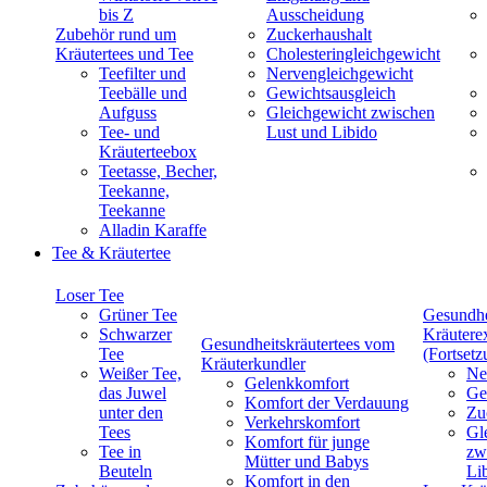
bis Z
Ausscheidung
Zubehör rund um
Zuckerhaushalt
Kräutertees und Tee
Cholesteringleichgewicht
Teefilter und
Nervengleichgewicht
Teebälle und
Gewichtsausgleich
Aufguss
Gleichgewicht zwischen
Tee- und
Lust und Libido
Kräuterteebox
Teetasse, Becher,
Teekanne,
Teekanne
Alladin Karaffe
Tee & Kräutertee
Loser Tee
Grüner Tee
Gesundhe
Schwarzer
Kräutere
Gesundheitskräutertees vom
Tee
(Fortsetz
Kräuterkundler
Weißer Tee,
Ne
Gelenkkomfort
das Juwel
Ge
Komfort der Verdauung
unter den
Zu
Verkehrskomfort
Tees
Gl
Komfort für junge
Tee in
zw
Mütter und Babys
Beuteln
Li
Komfort in den