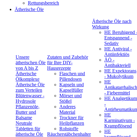
Rettungsbereich
Ätherische Öle
Ätherische Öle nach
Wirkung
HE Beruhigend 
Entspannend -
Sedativ
HE Antiviral -
Antiinfektiös
Unsere
Zutaten und Zubehör
ÄÖ -
ätherischen Öle
für Ihre DIY-
Antibakteriell
von A bis Z
Hausrezepte
HE Expektorans
Ätherische
Flaschen und
- Mukolytikum
Ölkomplexe
Pillendosen
HE
Ätherische Öle
Kapseln und
Antikatarrhalisc
zum Verteilen
Kapselfüller
- Fiebermittel
Blütenwasser -
Mörser und
HE Analgetikum
Hydrosole
Stößel
-
Pflanzenöle,
Anderes
Antirheumatiku
Butter und
Material
HE
Balsame
Trockner für
Karminativum -
Neutrale
Heilpflanzen
Krampflösend
Tabletten für
Rohstoffe
HE
ätherische Öle
Räucherstäbchenhalter
krampflösend -