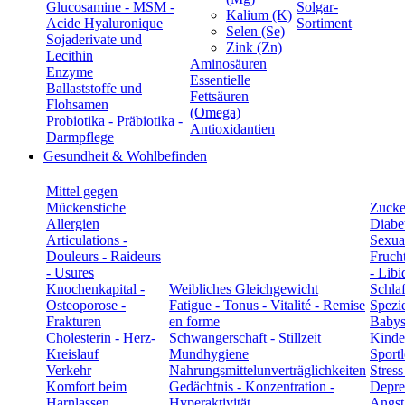
Glucosamine - MSM -
Solgar-
Kalium (K)
Acide Hyaluronique
Sortiment
Selen (Se)
Sojaderivate und
Zink (Zn)
Lecithin
Aminosäuren
Enzyme
Essentielle
Ballaststoffe und
Fettsäuren
Flohsamen
(Omega)
Probiotika - Präbiotika -
Antioxidantien
Darmpflege
Gesundheit & Wohlbefinden
Mittel gegen
Mückenstiche
Zucke
Allergien
Diabe
Articulations -
Sexual
Douleurs - Raideurs
Frucht
- Usures
- Libi
Knochenkapital -
Weibliches Gleichgewicht
Schla
Osteoporose -
Fatigue - Tonus - Vitalité - Remise
Spezie
Frakturen
en forme
Babys
Cholesterin - Herz-
Schwangerschaft - Stillzeit
Kinde
Kreislauf
Mundhygiene
Sportl
Verkehr
Nahrungsmittelunverträglichkeiten
Stress
Komfort beim
Gedächtnis - Konzentration -
Depre
Harnlassen
Hyperaktivität
Angst