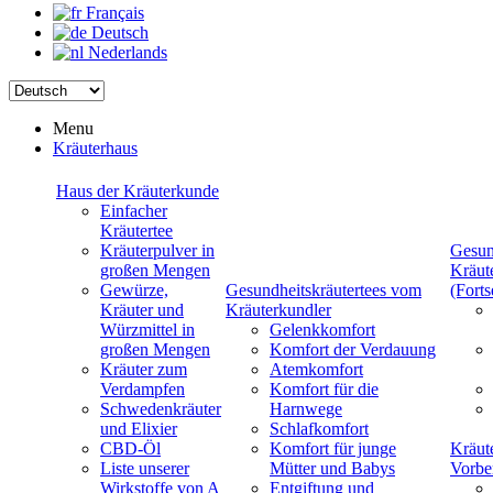
Français
Deutsch
Nederlands
Menu
Kräuterhaus
Haus der Kräuterkunde
Einfacher
Kräutertee
Kräuterpulver in
Gesun
großen Mengen
Kräut
Gewürze,
Gesundheitskräutertees vom
(Forts
Kräuter und
Kräuterkundler
Würzmittel in
Gelenkkomfort
großen Mengen
Komfort der Verdauung
Kräuter zum
Atemkomfort
Verdampfen
Komfort für die
Schwedenkräuter
Harnwege
und Elixier
Schlafkomfort
CBD-Öl
Komfort für junge
Kräut
Liste unserer
Mütter und Babys
Vorbe
Wirkstoffe von A
Entgiftung und