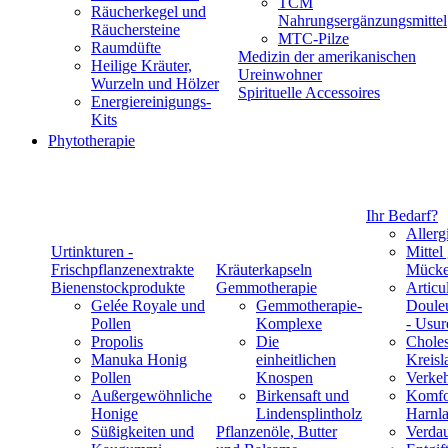
TCM
Räucherkegel und
Nahrungsergänzungsmittel
Räuchersteine
MTC-Pilze
Raumdüfte
Medizin der amerikanischen
Heilige Kräuter,
Ureinwohner
Wurzeln und Hölzer
Spirituelle Accessoires
Energiereinigungs-
Kits
Phytotherapie
Ihr Bedarf?
Allerg
Urtinkturen -
Mittel
Frischpflanzenextrakte
Kräuterkapseln
Mücke
Bienenstockprodukte
Gemmotherapie
Articul
Gelée Royale und
Gemmotherapie-
Douleu
Pollen
Komplexe
- Usur
Propolis
Die
Choles
Manuka Honig
einheitlichen
Kreisl
Pollen
Knospen
Verke
Außergewöhnliche
Birkensaft und
Komfo
Honige
Lindensplintholz
Harnla
Süßigkeiten und
Pflanzenöle, Butter
Verda