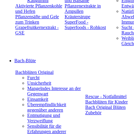
Kaugummi
und Balsame
Entgif
Aktivierte Pflanzenkohle
Pflanzenextrakte in
Entwä
und Hefen
Ampullen
Natürl
Pflanzensäfte und Gele
Kräutersirupe
Abwehr
zum Trinken
SuperFood -
Immun
Grapefruitkernextrakt -
Superfoods - Rohkost
Sucht 
GSE
Rauch
Weibli
Gleic
Bach-Blüte
Bachblüten Original
Furcht
Unsicherheit
Mangelndes Interesse an der
Gegenwart
Rescue - Notfallmittel
Einsamkeit
Bachblüten für Kinder
Überempfindlichkeit
Bach Original Blüten
gegenüber anderen
Zubehör
Entmutigung und
Verzweiflung
Sensibilität für die
Erfahrungen anderer