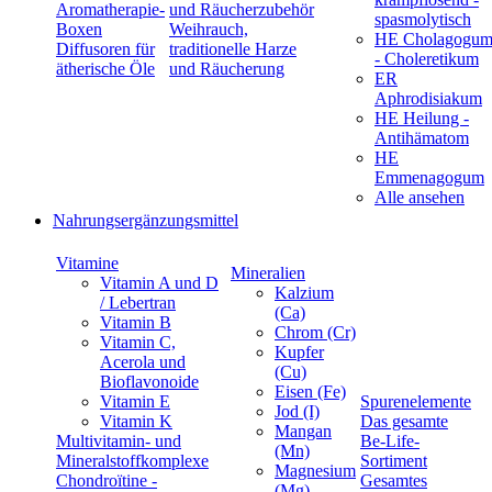
Aromatherapie-
und Räucherzubehör
spasmolytisch
Boxen
Weihrauch,
HE Cholagogu
Diffusoren für
traditionelle Harze
- Choleretikum
ätherische Öle
und Räucherung
ER
Aphrodisiakum
HE Heilung -
Antihämatom
HE
Emmenagogum
Alle ansehen
Nahrungsergänzungsmittel
Vitamine
Mineralien
Vitamin A und D
Kalzium
/ Lebertran
(Ca)
Vitamin B
Chrom (Cr)
Vitamin C,
Kupfer
Acerola und
(Cu)
Bioflavonoide
Eisen (Fe)
Vitamin E
Spurenelemente
Jod (I)
Vitamin K
Das gesamte
Mangan
Multivitamin- und
Be-Life-
(Mn)
Mineralstoffkomplexe
Sortiment
Magnesium
Chondroïtine -
Gesamtes
(Mg)