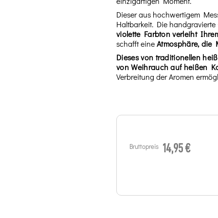
einzigartigen Moment.
Dieser aus hochwertigem Mess
Haltbarkeit. Die handgravierte 
violette Farbton verleiht Ihr
schafft eine
Atmosphäre, die 
Dieses von traditionellen he
von Weihrauch auf heißen Ko
Verbreitung der Aromen ermögl
Bruttopreis
14,95 €