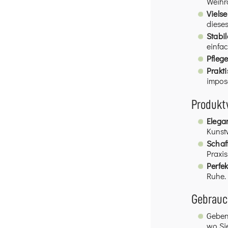
Weihr
Vielse
dieses
Stabil
einfa
Pflege
Prakt
impos
Produktv
Elega
Kunst
Schaff
Praxis
Perfe
Ruhe.
Gebrau
Geben
wo Sie