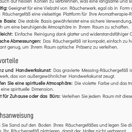
auch auf heißen Kohlen zu verbrennen, was eine langsame und san
itig:
Geeignet für eine Vielzahl von Räucherwerk, egal ob in Form 
 Räuchergefäß eine vielseitige Plattform für Ihre Aromatherapie-Ri
e Basis:
Die stabile Basis gewährleistet eine sichere Verwendung, 
ch um eine beruhigende Atmosphäre in Ihrem Raum zu schaffen.
leicht:
Einfache Reinigung dank glatter und widerstandsfähiger O
ische Abmessungen:
Das Räuchergefäß ist kompakt, einfach zu
ant genug, um Ihrem Raum optische Präsenz zu verleihen.
orteile
nz und Handwerkskunst:
Das gravierte Messing-Räuchergefäß ist 
werk, das von außergewöhnlicher Handwerkskunst zeugt.
en Sie eine spirituelle Atmosphäre:
Die violette Farbe und das tr
 eine spirituelle Dimension.
kt für Zuhause oder das Büro:
Verleihen Sie jedem Raum mit dies
chsanweisung
 Sie Sand auf den Boden Ihres Räuchergefäßes und legen Sie die 
 Ihr Räuchergefäß platzieren, damit der Halter nicht verbrennt.