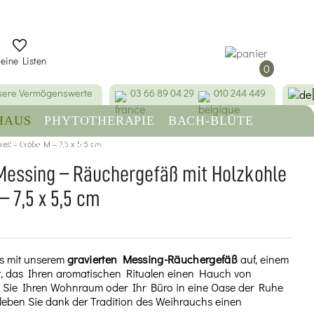
eine Listen
0
ere Vermögenswerte
03 66 89 04 29
010 244 449
HAUS
PHYTOTHERAPIE
BACH-BLÜTE
ett – Größe M – 7,5 x 5,5 cm
FINDEN
SCHÖNHEIT & HYGIENE
Messing – Räuchergefäß mit Holzkohle
– 7,5 x 5,5 cm
is mit unserem
gravierten Messing-Räuchergefäß
auf, einem
t, das Ihren aromatischen Ritualen einen Hauch von
ln Sie Ihren Wohnraum oder Ihr Büro in eine Oase der Ruhe
eben Sie dank der Tradition des Weihrauchs einen