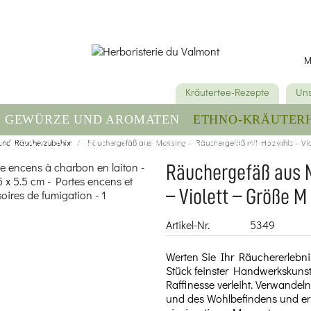
M
Kräutertee-Rezepte
Uns
GEWÜRZE UND AROMATEN
ETHNO-KRÄUTER
 und Räucherzubehör
RGÄNZUNGSMITTEL
Räuchergefäß aus Messing – Räuchergefäß mit Holzkohle – Viol
GESUNDHEIT & WOHLBE
Räuchergefäß aus 
– Violett – Größe M 
Artikel-Nr.
5349
Werten Sie Ihr Räuchererlebn
Stück feinster Handwerkskuns
Raffinesse verleiht. Verwande
und des Wohlbefindens und erl