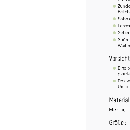
Zünde
Belie
Sobald
Lassen
Geben
Spüren
Weihra
Vorsich
Bitte 
platzi
Das V
Umfan
Material
Messing
Größe :