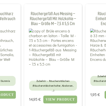
auchharz
Räuchergefäß Aus Messing –
Räuch
 Weihrauch
Räuchergefäß Mit Holzkohle –
Einhei
Blau – Größe M – 7,5 X 5,5 Cm
En
Zubehö
d Gummis
Zubehör - Räucherstäbchen
(Räuchers
(Räucherstäbchenhalter, Abalonen,
...)
1,95 €
RODUCT
14,95 €
VIEW PRODUCT