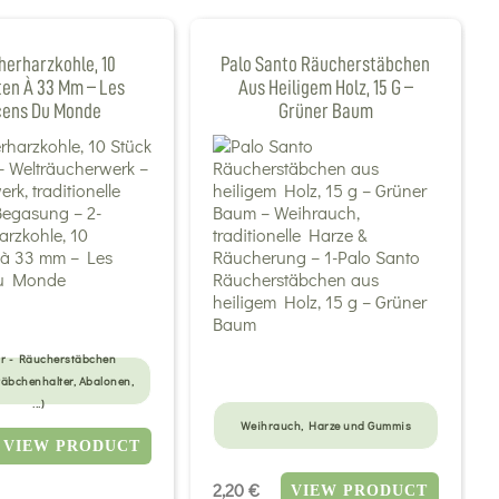
erharzkohle, 10
Palo Santo Räucherstäbchen
ten À 33 Mm – Les
Aus Heiligem Holz, 15 G –
cens Du Monde
Grüner Baum
r - Räucherstäbchen
täbchenhalter, Abalonen,
...)
Weihrauch, Harze und Gummis
VIEW PRODUCT
2,20 €
VIEW PRODUCT