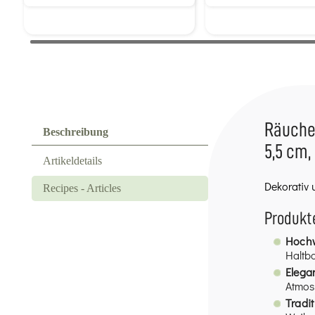
Räucher
Beschreibung
5,5 cm,
Artikeldetails
Dekorativ 
Recipes - Articles
Produkt
Hochw
Haltba
Elega
Atmos
Tradi