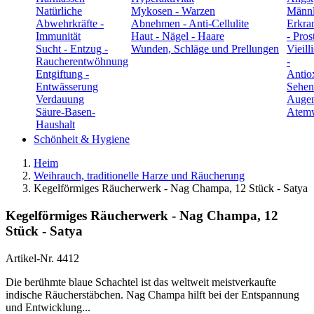
Natürliche
Mykosen - Warzen
Männl
Abwehrkräfte -
Abnehmen - Anti-Cellulite
Erkra
Immunität
Haut - Nägel - Haare
- Pros
Sucht - Entzug -
Wunden, Schläge und Prellungen
Vieill
Raucherentwöhnung
-
Entgiftung -
Antio
Entwässerung
Sehen
Verdauung
Auge
Säure-Basen-
Atem
Haushalt
Schönheit & Hygiene
Heim
Weihrauch, traditionelle Harze und Räucherung
Kegelförmiges Räucherwerk - Nag Champa, 12 Stück - Satya
Kegelförmiges Räucherwerk - Nag Champa, 12
Stück - Satya
Artikel-Nr.
4412
Die berühmte blaue Schachtel ist das weltweit meistverkaufte
indische Räucherstäbchen. Nag Champa hilft bei der Entspannung
und Entwicklung...