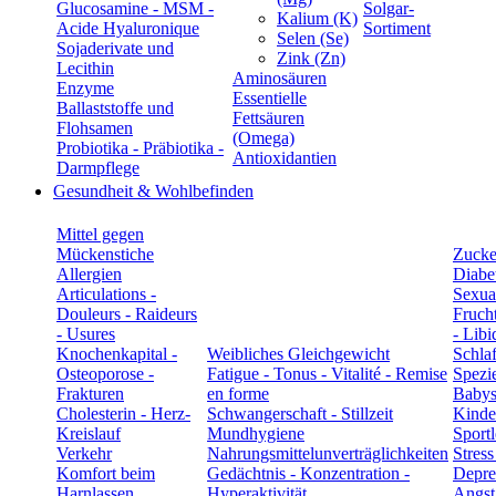
Glucosamine - MSM -
Solgar-
Kalium (K)
Acide Hyaluronique
Sortiment
Selen (Se)
Sojaderivate und
Zink (Zn)
Lecithin
Aminosäuren
Enzyme
Essentielle
Ballaststoffe und
Fettsäuren
Flohsamen
(Omega)
Probiotika - Präbiotika -
Antioxidantien
Darmpflege
Gesundheit & Wohlbefinden
Mittel gegen
Mückenstiche
Zucke
Allergien
Diabe
Articulations -
Sexual
Douleurs - Raideurs
Frucht
- Usures
- Libi
Knochenkapital -
Weibliches Gleichgewicht
Schla
Osteoporose -
Fatigue - Tonus - Vitalité - Remise
Spezie
Frakturen
en forme
Babys
Cholesterin - Herz-
Schwangerschaft - Stillzeit
Kinde
Kreislauf
Mundhygiene
Sportl
Verkehr
Nahrungsmittelunverträglichkeiten
Stress
Komfort beim
Gedächtnis - Konzentration -
Depre
Harnlassen
Hyperaktivität
Angst