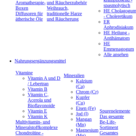
Aromatherapie-
und Räucherzubehör
spasmolytisch
Boxen
Weihrauch,
HE Cholagogu
Diffusoren für
traditionelle Harze
- Choleretikum
ätherische Öle
und Räucherung
ER
Aphrodisiakum
HE Heilung -
Antihämatom
HE
Emmenagogum
Alle ansehen
Nahrungsergänzungsmittel
Vitamine
Mineralien
Vitamin A und D
Kalzium
/ Lebertran
(Ca)
Vitamin B
Chrom (Cr)
Vitamin C,
Kupfer
Acerola und
(Cu)
Bioflavonoide
Eisen (Fe)
Vitamin E
Spurenelemente
Jod (I)
Vitamin K
Das gesamte
Mangan
Multivitamin- und
Be-Life-
(Mn)
Mineralstoffkomplexe
Sortiment
Magnesium
Chondroïtine -
Gesamtes
(Mg)