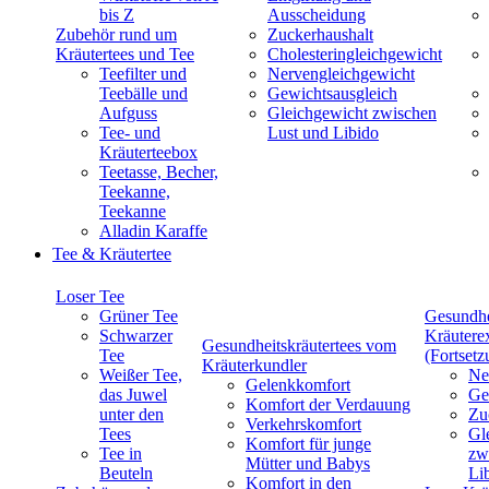
bis Z
Ausscheidung
Zubehör rund um
Zuckerhaushalt
Kräutertees und Tee
Cholesteringleichgewicht
Teefilter und
Nervengleichgewicht
Teebälle und
Gewichtsausgleich
Aufguss
Gleichgewicht zwischen
Tee- und
Lust und Libido
Kräuterteebox
Teetasse, Becher,
Teekanne,
Teekanne
Alladin Karaffe
Tee & Kräutertee
Loser Tee
Grüner Tee
Gesundhe
Schwarzer
Kräutere
Gesundheitskräutertees vom
Tee
(Fortsetz
Kräuterkundler
Weißer Tee,
Ne
Gelenkkomfort
das Juwel
Ge
Komfort der Verdauung
unter den
Zu
Verkehrskomfort
Tees
Gl
Komfort für junge
Tee in
zw
Mütter und Babys
Beuteln
Li
Komfort in den