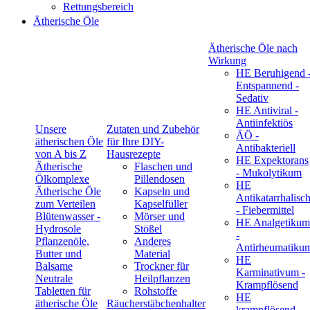
Rettungsbereich
Ätherische Öle
Ätherische Öle nach
Wirkung
HE Beruhigend 
Entspannend -
Sedativ
HE Antiviral -
Antiinfektiös
Unsere
Zutaten und Zubehör
ÄÖ -
ätherischen Öle
für Ihre DIY-
Antibakteriell
von A bis Z
Hausrezepte
HE Expektorans
Ätherische
Flaschen und
- Mukolytikum
Ölkomplexe
Pillendosen
HE
Ätherische Öle
Kapseln und
Antikatarrhalisc
zum Verteilen
Kapselfüller
- Fiebermittel
Blütenwasser -
Mörser und
HE Analgetikum
Hydrosole
Stößel
-
Pflanzenöle,
Anderes
Antirheumatiku
Butter und
Material
HE
Balsame
Trockner für
Karminativum -
Neutrale
Heilpflanzen
Krampflösend
Tabletten für
Rohstoffe
HE
ätherische Öle
Räucherstäbchenhalter
krampflösend -