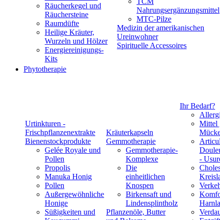
TCM
Räucherkegel und
Nahrungsergänzungsmittel
Räuchersteine
MTC-Pilze
Raumdüfte
Medizin der amerikanischen
Heilige Kräuter,
Ureinwohner
Wurzeln und Hölzer
Spirituelle Accessoires
Energiereinigungs-
Kits
Phytotherapie
Ihr Bedarf?
Allerg
Urtinkturen -
Mittel
Frischpflanzenextrakte
Kräuterkapseln
Mücke
Bienenstockprodukte
Gemmotherapie
Articul
Gelée Royale und
Gemmotherapie-
Douleu
Pollen
Komplexe
- Usur
Propolis
Die
Choles
Manuka Honig
einheitlichen
Kreisl
Pollen
Knospen
Verke
Außergewöhnliche
Birkensaft und
Komfo
Honige
Lindensplintholz
Harnla
Süßigkeiten und
Pflanzenöle, Butter
Verda