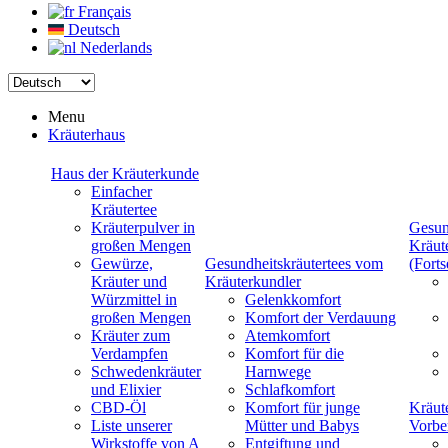
Français
Deutsch
Nederlands
Menu
Kräuterhaus
Haus der Kräuterkunde
Einfacher
Kräutertee
Kräuterpulver in
Gesun
großen Mengen
Kräut
Gewürze,
Gesundheitskräutertees vom
(Forts
Kräuter und
Kräuterkundler
Würzmittel in
Gelenkkomfort
großen Mengen
Komfort der Verdauung
Kräuter zum
Atemkomfort
Verdampfen
Komfort für die
Schwedenkräuter
Harnwege
und Elixier
Schlafkomfort
CBD-Öl
Komfort für junge
Kräut
Liste unserer
Mütter und Babys
Vorbe
Wirkstoffe von A
Entgiftung und