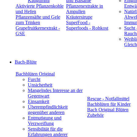
Kaugummi
und Balsame
Entgif
Aktivierte Pflanzenkohle
Pflanzenextrakte in
Entwä
und Hefen
Ampullen
Natürl
Pflanzensäfte und Gele
Kräutersirupe
Abwehr
zum Trinken
SuperFood -
Immun
Grapefruitkernextrakt -
Superfoods - Rohkost
Sucht 
GSE
Rauch
Weibli
Gleic
Bach-Blüte
Bachblüten Original
Furcht
Unsicherheit
Mangelndes Interesse an der
Gegenwart
Rescue - Notfallmittel
Einsamkeit
Bachblüten für Kinder
Überempfindlichkeit
Bach Original Blüten
gegenüber anderen
Zubehör
Entmutigung und
Verzweiflung
Sensibilität für die
Erfahrungen anderer