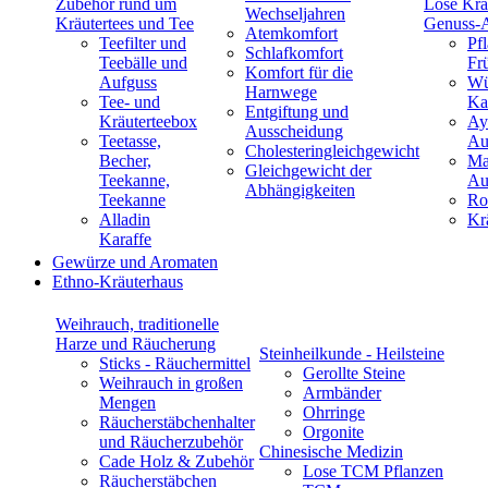
Zubehör rund um
Lose Krä
Wechseljahren
Kräutertees und Tee
Genuss-
Atemkomfort
Teefilter und
Pf
Schlafkomfort
Teebälle und
Fr
Komfort für die
Aufguss
Wü
Harnwege
Tee- und
Ka
Entgiftung und
Kräuterteebox
Ay
Ausscheidung
Teetasse,
Au
Cholesteringleichgewicht
Becher,
Ma
Gleichgewicht der
Teekanne,
Au
Abhängigkeiten
Teekanne
Ro
Alladin
Kr
Karaffe
Gewürze und Aromaten
Ethno-Kräuterhaus
Weihrauch, traditionelle
Harze und Räucherung
Steinheilkunde - Heilsteine
Sticks - Räuchermittel
Gerollte Steine
Weihrauch in großen
Armbänder
Mengen
Ohrringe
Räucherstäbchenhalter
Orgonite
und Räucherzubehör
Chinesische Medizin
Cade Holz & Zubehör
Lose TCM Pflanzen
Räucherstäbchen