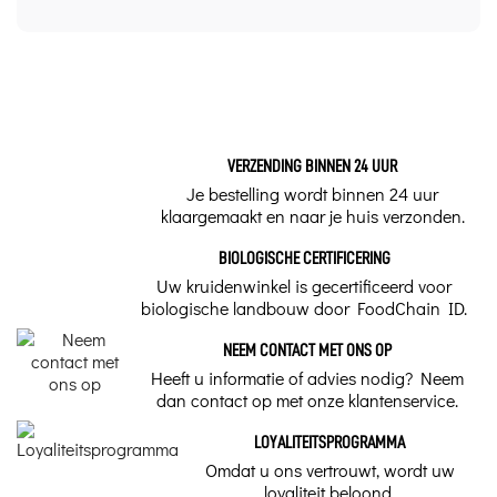
Vorm
Biologisch Hazelnootknoppenextract - 30 ml -
Herbalgem, our articles to know more about it.
Knopmaceraat - Enkel
Hoe maak je een
Algemene naam - Natuurlijk actief ingrediënt
hazelnoottinctuur?
VERZENDING BINNEN 24 UUR
Hazel
Onze handleiding legt stap voor
Je bestelling wordt binnen 24 uur
stap uit hoe je zelf
klaargemaakt en naar je huis verzonden.
Latijnse naam
hazelnoottinctuur kunt maken
van gedroogde hazelnoten.
BIOLOGISCHE CERTIFICERING
Corylus avellana
Hazelnoot kruidenthee
Uw kruidenwinkel is gecertificeerd voor
biologische landbouw door FoodChain ID.
Doses per injectieflacon
Hazelnoot helpt een normaal
cholesterolgehalte te behouden, stimuleert
NEEM CONTACT MET ONS OP
30 ml
het immuunsysteem en ondersteunt de
gezondheid van de luchtwegen en
Heeft u informatie of advies nodig? Neem
bloedvaten.
dan contact op met onze klantenservice.
Traditioneel gebruik
Kruidenthee voor zware benen
5 tot 15 druppels/dag
LOYALITEITSPROGRAMMA
Omdat u ons vertrouwt, wordt uw
Kruidenthee tegen zware benen Ontdek
Kwaliteit
loyaliteit beloond.
lichte benen opnieuw dankzij onze selectie