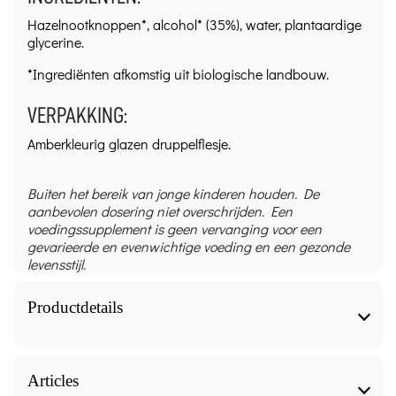
Hazelnootknoppen*, alcohol* (35%), water, plantaardige
glycerine.
*Ingrediënten afkomstig uit biologische landbouw.
VERPAKKING:
Amberkleurig glazen druppelflesje.
Buiten het bereik van jonge kinderen houden. De
aanbevolen dosering niet overschrijden. Een
voedingssupplement is geen vervanging voor een
gevarieerde en evenwichtige voeding en een gezonde
levensstijl.
Productdetails
Biologisch Hazelnootknoppenextract - 30 ml -
Herbalgem technical sheet
Articles