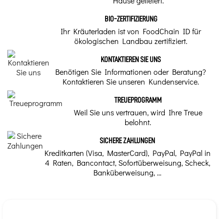
Hause geliefert.
Die Knospen enthalten
die gesamte Kraft und
BIO-ZERTIFIZIERUNG
Energie der zukünftigen
Pflanze. Sie vereinen
Ihr Kräuterladen ist von FoodChain ID für
Qualität
die Eigenschaften von
ökologischen Landbau zertifiziert.
Blüten, Früchten und
Blättern, was die hohe
Bio BE-BIO-03|01
Wirksamkeit der
KONTAKTIEREN SIE UNS
Wirkung erklärt.
Benötigen Sie Informationen oder Beratung?
Unser Kräuterheilkunde-Tipp
Kontaktieren Sie unseren Kundenservice.
Spannung & Herz
TREUEPROGRAMM
Marke
Weil Sie uns vertrauen, wird Ihre Treue
belohnt.
Alphagem
SICHERE ZAHLUNGEN
Kreditkarten (Visa, MasterCard), PayPal, PayPal in
4 Raten, Bancontact, Sofortüberweisung, Scheck,
Banküberweisung, ...