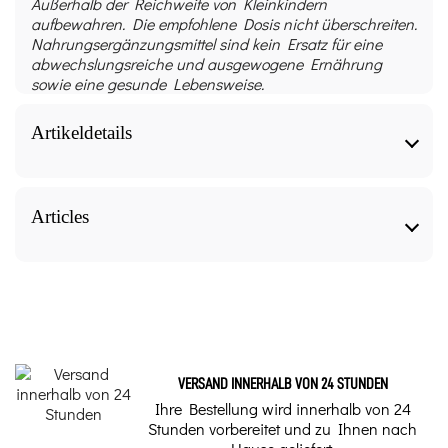
Außerhalb der Reichweite von Kleinkindern
aufbewahren. Die empfohlene Dosis nicht überschreiten.
Nahrungsergänzungsmittel sind kein Ersatz für eine
abwechslungsreiche und ausgewogene Ernährung
sowie eine gesunde Lebensweise.
Artikeldetails
GEM - CIRCU - Bud Circulation and Heart - 50 ml
Bio - Alphagem GC04 technical sheet
Articles
Form
GEM - CIRCU - Bud Circulation and Heart - 50 ml
Bio - Alphagem GC04, our articles to know more
Knospenextrakt - Komplex
about it.
Dosen pro Ampulle
Gemmotherapie –
VERSAND INNERHALB VON 24 STUNDEN
Vorteile
Ihre Bestellung wird innerhalb von 24
konzentrierter
Stunden vorbereitet und zu Ihnen nach
Kräuterknospen
Traditionelle Verwendung