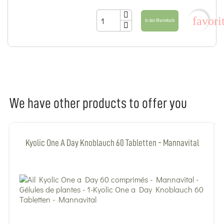
favori
In den Warenkorb
We have other products to offer you
Kyolic One A Day Knoblauch 60 Tabletten - Mannavital