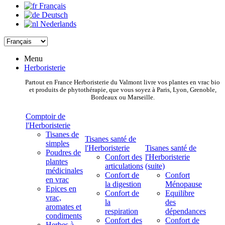
Français
Deutsch
Nederlands
Menu
Herboristerie
Partout en France Herboristerie du Valmont livre vos plantes en vrac bio
et produits de phytothérapie, que vous soyez à Paris, Lyon, Grenoble,
Bordeaux ou Marseille.
Comptoir de
l'Herboristerie
Tisanes de
Tisanes santé de
simples
l'Herboristerie
Tisanes santé de
Poudres de
Confort des
l'Herboristerie
plantes
articulations
(suite)
médicinales
Confort de
Confort
en vrac
la digestion
Ménopause
Epices en
Confort de
Equilibre
vrac,
la
des
aromates et
respiration
dépendances
condiments
Confort des
Confort de
Herbes à