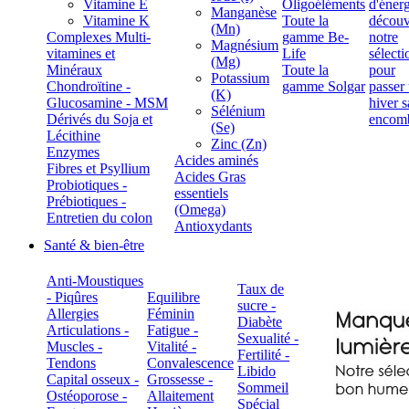
Vitamine E
Oligoéléments
Manganèse
Vitamine K
Toute la
(Mn)
Complexes Multi-
gamme Be-
Magnésium
vitamines et
Life
(Mg)
Minéraux
Toute la
Potassium
Chondroïtine -
gamme Solgar
(K)
Glucosamine - MSM
Sélénium
Dérivés du Soja et
(Se)
Lécithine
Zinc (Zn)
Enzymes
Acides aminés
Fibres et Psyllium
Acides Gras
Probiotiques -
essentiels
Prébiotiques -
(Omega)
Entretien du colon
Antioxydants
Santé & bien-être
Anti-Moustiques
Taux de
- Piqûres
Equilibre
sucre -
Allergies
Féminin
Diabète
Articulations -
Fatigue -
Sexualité -
Muscles -
Vitalité -
Fertilité -
Tendons
Convalescence
Libido
Capital osseux -
Grossesse -
Sommeil
Ostéoporose -
Allaitement
Spécial