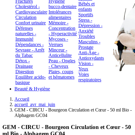
Fractures
Hygiène
Bébés et
Cholestérol -
bucco-dentaire
enfants
Cardiovasculaire
Intolérances
Sportifs
Circulation
alimentaires
Stress -
Confort urinaire
Mémoire -
Dépression -
Défenses
Concentration
Anxiété
naturelles -
- Hyperactivité
Troubles
Immunité
Mycoses -
Masculins -
Dépendances -
Verrues
Prostate
Sevrage - Arrêt
Minceur -
Anti-Âge -
du Tabac
Anticellulite
Antioxydants
Détox -
Peau - Ongles
Vision -
Drainage
- Cheveux
Yeux
Digestion
Plaies, coups
Voies
Equilibre acido-
et hématomes
respiratoires
basique
Beauté & Hygiène
Accueil
accueil_avr_mai_juin
GEM - CIRCU - Bourgeon Circulation et Cœur - 50 ml Bio -
Alphagem GC04
GEM - CIRCU - Bourgeon Circulation et Cœur - 50
ml Bio - Alphagem GC04