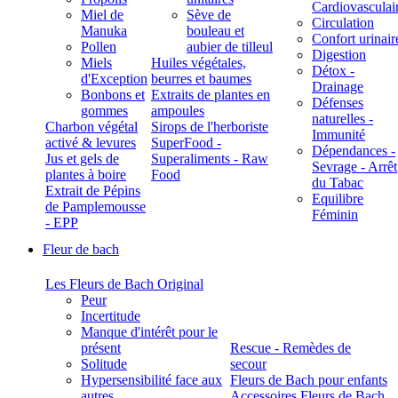
Cardiovasculai
Miel de
Sève de
Circulation
Manuka
bouleau et
Confort urinair
Pollen
aubier de tilleul
Digestion
Miels
Huiles végétales,
Détox -
d'Exception
beurres et baumes
Drainage
Bonbons et
Extraits de plantes en
Défenses
gommes
ampoules
naturelles -
Charbon végétal
Sirops de l'herboriste
Immunité
activé & levures
SuperFood -
Dépendances -
Jus et gels de
Superaliments - Raw
Sevrage - Arrêt
plantes à boire
Food
du Tabac
Extrait de Pépins
Equilibre
de Pamplemousse
Féminin
- EPP
Fleur de bach
Les Fleurs de Bach Original
Peur
Incertitude
Manque d'intérêt pour le
présent
Rescue - Remèdes de
Solitude
secour
Hypersensibilité face aux
Fleurs de Bach pour enfants
autres
Accessoires Fleurs de Bach