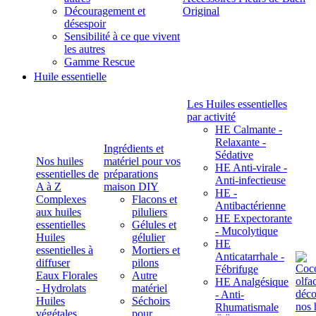
Découragement et
Original
désespoir
Sensibilité à ce que vivent
les autres
Gamme Rescue
Huile essentielle
Les Huiles essentielles
par activité
HE Calmante -
Relaxante -
Ingrédients et
Sédative
Nos huiles
matériel pour vos
HE Anti-virale -
essentielles de
préparations
Anti-infectieuse
A à Z
maison DIY
HE -
Complexes
Flacons et
Antibactérienne
aux huiles
piluliers
HE Expectorante
essentielles
Gélules et
- Mucolytique
Huiles
gélulier
HE
essentielles à
Mortiers et
Anticatarrhale -
diffuser
pilons
Fébrifuge
Eaux Florales
Autre
HE Analgésique
- Hydrolats
matériel
- Anti-
Huiles
Séchoirs
Rhumatismale
végétales,
pour