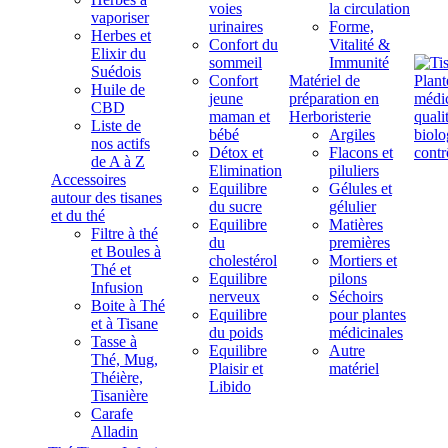
voies
la circulation
vaporiser
urinaires
Forme,
Herbes et
Confort du
Vitalité &
Elixir du
sommeil
Immunité
Suédois
Confort
Matériel de
Huile de
jeune
préparation en
CBD
maman et
Herboristerie
Liste de
bébé
Argiles
nos actifs
Détox et
Flacons et
de A à Z
Elimination
piluliers
Accessoires
Equilibre
Gélules et
autour des tisanes
du sucre
gélulier
et du thé
Equilibre
Matières
Filtre à thé
du
premières
et Boules à
cholestérol
Mortiers et
Thé et
Equilibre
pilons
Infusion
nerveux
Séchoirs
Boite à Thé
Equilibre
pour plantes
et à Tisane
du poids
médicinales
Tasse à
Equilibre
Autre
Thé, Mug,
Plaisir et
matériel
Théière,
Libido
Tisanière
Carafe
Alladin