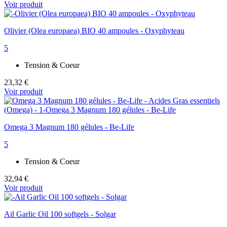
Voir produit
Olivier (Olea europaea) BIO 40 ampoules - Oxyphyteau
5
Tension & Coeur
23,32 €
Voir produit
Omega 3 Magnum 180 gélules - Be-Life
5
Tension & Coeur
32,94 €
Voir produit
Ail Garlic Oil 100 softgels - Solgar