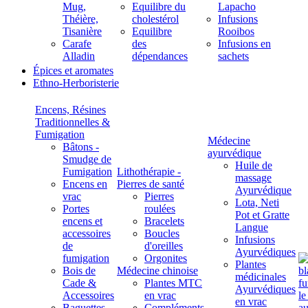
Mug,
Equilibre du
Lapacho
Théière,
cholestérol
Infusions
Tisanière
Equilibre
Rooibos
Carafe
des
Infusions en
Alladin
dépendances
sachets
Épices et aromates
Ethno-Herboristerie
Encens, Résines
Traditionnelles &
Fumigation
Médecine
Bâtons -
ayurvédique
Smudge de
Huile de
Fumigation
Lithothérapie -
massage
Encens en
Pierres de santé
Ayurvédique
vrac
Pierres
Lota, Neti
Portes
roulées
Pot et Gratte
encens et
Bracelets
Langue
accessoires
Boucles
Infusions
de
d'oreilles
Ayurvédiques
fumigation
Orgonites
Plantes
Bois de
Médecine chinoise
médicinales
Cade &
Plantes MTC
Ayurvédiques
Accessoires
en vrac
en vrac
Baguettes
Compléments