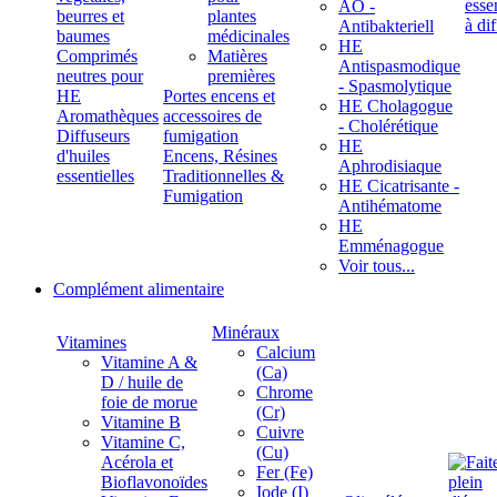
ÄÖ -
beurres et
plantes
Antibakteriell
baumes
médicinales
HE
Comprimés
Matières
Antispasmodique
neutres pour
premières
- Spasmolytique
HE
Portes encens et
HE Cholagogue
Aromathèques
accessoires de
- Cholérétique
Diffuseurs
fumigation
HE
d'huiles
Encens, Résines
Aphrodisiaque
essentielles
Traditionnelles &
HE Cicatrisante -
Fumigation
Antihématome
HE
Emménagogue
Voir tous...
Complément alimentaire
Minéraux
Vitamines
Calcium
Vitamine A &
(Ca)
D / huile de
Chrome
foie de morue
(Cr)
Vitamine B
Cuivre
Vitamine C,
(Cu)
Acérola et
Fer (Fe)
Bioflavonoïdes
Iode (I)