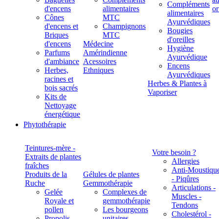
Compléments
d'encens
alimentaires
alimentaires
Cônes
MTC
Ayurvédiques
d'encens et
Champignons
Bougies
Briques
MTC
d'oreilles
d'encens
Médecine
Hygiène
Parfums
Amérindienne
Ayurvédique
d'ambiance
Acessoires
Encens
Herbes,
Ethniques
Ayurvédiques
racines et
Herbes & Plantes à
bois sacrés
Vaporiser
Kits de
Nettoyage
énergétique
Phytothérapie
Teintures-mère -
Votre besoin ?
Extraits de plantes
Allergies
fraîches
Anti-Moustiqu
Produits de la
Gélules de plantes
- Piqûres
Ruche
Gemmothérapie
Articulations -
Gelée
Complexes de
Muscles -
Royale et
gemmothérapie
Tendons
pollen
Les bourgeons
Cholestérol -
Propolis
unitaires