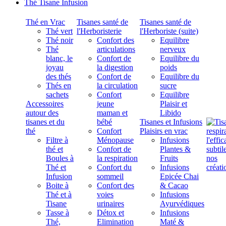
Thé Tisane Infusion
Thé en Vrac
Tisanes santé de
Tisanes santé de
Thé vert
l'Herboristerie
l'Herboriste (suite)
Thé noir
Confort des
Equilibre
Thé
articulations
nerveux
blanc, le
Confort de
Equilibre du
joyau
la digestion
poids
des thés
Confort de
Equilibre du
Thés en
la circulation
sucre
sachets
Confort
Equilibre
Accessoires
jeune
Plaisir et
autour des
maman et
Libido
tisanes et du
bébé
Tisanes et Infusions
thé
Confort
Plaisirs en vrac
Filtre à
Ménopause
Infusions
thé et
Confort de
Plantes &
Boules à
la respiration
Fruits
Thé et
Confort du
Infusions
Infusion
sommeil
Epicée Chai
Boite à
Confort des
& Cacao
Thé et à
voies
Infusions
Tisane
urinaires
Ayurvédiques
Tasse à
Détox et
Infusions
Thé,
Elimination
Maté &