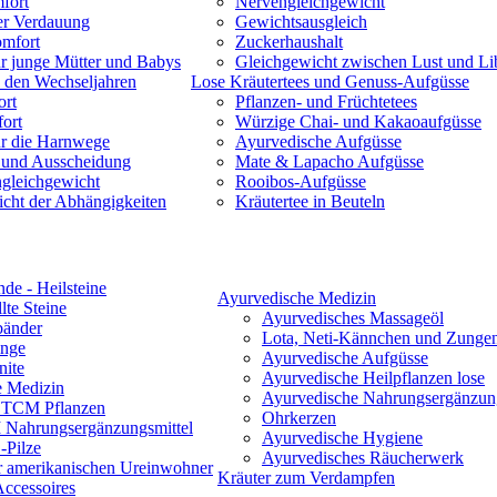
fort
Nervengleichgewicht
er Verdauung
Gewichtsausgleich
omfort
Zuckerhaushalt
r junge Mütter und Babys
Gleichgewicht zwischen Lust und Li
 den Wechseljahren
Lose Kräutertees und Genuss-Aufgüsse
rt
Pflanzen- und Früchtetees
ort
Würzige Chai- und Kakaoaufgüsse
ür die Harnwege
Ayurvedische Aufgüsse
 und Ausscheidung
Mate & Lapacho Aufgüsse
ngleichgewicht
Rooibos-Aufgüsse
cht der Abhängigkeiten
Kräutertee in Beuteln
nde - Heilsteine
Ayurvedische Medizin
lte Steine
Ayurvedisches Massageöl
änder
Lota, Neti-Kännchen und Zunge
inge
Ayurvedische Aufgüsse
nite
Ayurvedische Heilpflanzen lose
e Medizin
Ayurvedische Nahrungsergänzung
 TCM Pflanzen
Ohrkerzen
Nahrungsergänzungsmittel
Ayurvedische Hygiene
Pilze
Ayurvedisches Räucherwerk
r amerikanischen Ureinwohner
Kräuter zum Verdampfen
 Accessoires