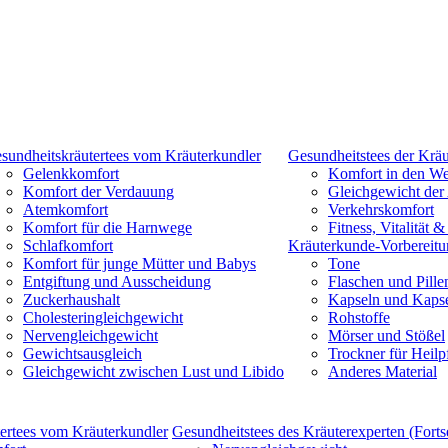
sundheitskräutertees vom Kräuterkundler
Gesundheitstees der Kräu
Gelenkkomfort
Komfort in den We
Komfort der Verdauung
Gleichgewicht der
Atemkomfort
Verkehrskomfort
Komfort für die Harnwege
Fitness, Vitalität 
Schlafkomfort
Kräuterkunde-Vorbereitu
Komfort für junge Mütter und Babys
Tone
Entgiftung und Ausscheidung
Flaschen und Pill
Zuckerhaushalt
Kapseln und Kapse
Cholesteringleichgewicht
Rohstoffe
Nervengleichgewicht
Mörser und Stößel
Gewichtsausgleich
Trockner für Heilp
Gleichgewicht zwischen Lust und Libido
Anderes Material
ertees vom Kräuterkundler
Gesundheitstees des Kräuterexperten (Forts