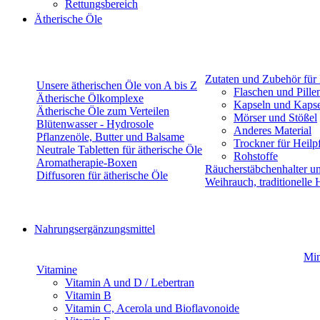
Rettungsbereich
Ätherische Öle
Zutaten und Zubehör für
Unsere ätherischen Öle von A bis Z
Flaschen und Pille
Ätherische Ölkomplexe
Kapseln und Kapsel
Ätherische Öle zum Verteilen
Mörser und Stößel
Blütenwasser - Hydrosole
Anderes Material
Pflanzenöle, Butter und Balsame
Trockner für Heilp
Neutrale Tabletten für ätherische Öle
Rohstoffe
Aromatherapie-Boxen
Räucherstäbchenhalter u
Diffusoren für ätherische Öle
Weihrauch, traditionelle
Nahrungsergänzungsmittel
Min
Vitamine
Vitamin A und D / Lebertran
Vitamin B
Vitamin C, Acerola und Bioflavonoide