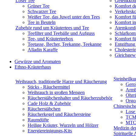
Loser Tee
Gelenkkom
Grüner Tee
Komfort d
Schwarzer Tee
Verkehrsk
Weißer Tee, das Juwel unter den Tees
Komfort fü
Tee in Beuteln
Komfort in
Zubehör rund um Kräutertees und Tee
Atemkomfo
Teefilter und Teebälle und Aufguss
Schlafkomf
Tee- und Kräuterteebox
Komfort f
Teetasse, Becher, Teekanne, Teekanne
Entgiftung
Alladin Karaffe
Cholesteri
Gleichgewi
Gewürze und Aromaten
Ethno-Kräuterhaus
Steinheilku
Weihrauch, traditionelle Harze und Räucherung
Gerol
Sticks - Räuchermittel
Armb
Weihrauch in großen Mengen
Ohrr
Räucherstäbchenhalter und Räucherzubehör
Orgo
Cade Holz & Zubehör
Chinesisch
Räucherstäbchen
Lose
Räucherkegel und Räuchersteine
TCM 
Raumdüfte
MTC-
Heilige Kräuter, Wurzeln und Hölzer
Medizin de
Energiereinigungs-Kits
Spirituelle