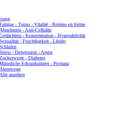
tzung
Fatigue - Tonus - Vitalité - Remise en forme
Abnehmen - Anti-Cellulite
Gedächtnis - Konzentration - Hyperaktivität
Sexualität - Fruchtbarkeit - Libido
Schlafen
Stress - Depression - Angst
Zuckerwerte - Diabetes
Männliche Erkrankungen - Prostata
Atemwege
Alle ansehen