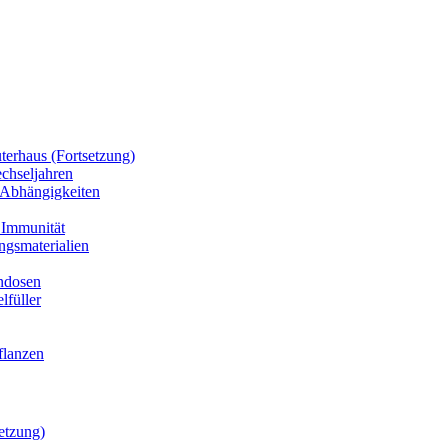
terhaus (Fortsetzung)
chseljahren
 Abhängigkeiten
& Immunität
ngsmaterialien
endosen
lfüller
flanzen
etzung)