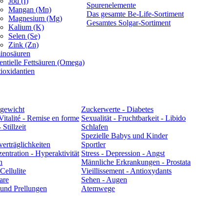
Jod (I)
Spurenelemente
Mangan (Mn)
Das gesamte Be-Life-Sortiment
Magnesium (Mg)
Gesamtes Solgar-Sortiment
Kalium (K)
Selen (Se)
Zink (Zn)
inosäuren
entielle Fettsäuren (Omega)
ioxidantien
hgewicht
Zuckerwerte - Diabetes
Vitalité - Remise en forme
Sexualität - Fruchtbarkeit - Libido
Stillzeit
Schlafen
Spezielle Babys und Kinder
erträglichkeiten
Sportler
entration - Hyperaktivität
Stress - Depression - Angst
n
Männliche Erkrankungen - Prostata
ellulite
Vieillissement - Antioxydants
are
Sehen - Augen
und Prellungen
Atemwege