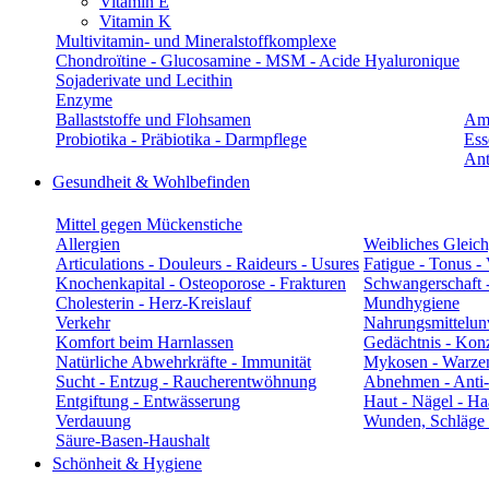
Vitamin E
Vitamin K
Multivitamin- und Mineralstoffkomplexe
Chondroïtine - Glucosamine - MSM - Acide Hyaluronique
Sojaderivate und Lecithin
Enzyme
Ballaststoffe und Flohsamen
Am
Probiotika - Präbiotika - Darmpflege
Ess
Ant
Gesundheit & Wohlbefinden
Mittel gegen Mückenstiche
Allergien
Weibliches Gleic
Articulations - Douleurs - Raideurs - Usures
Fatigue - Tonus - 
Knochenkapital - Osteoporose - Frakturen
Schwangerschaft - 
Cholesterin - Herz-Kreislauf
Mundhygiene
Verkehr
Nahrungsmittelunv
Komfort beim Harnlassen
Gedächtnis - Konz
Natürliche Abwehrkräfte - Immunität
Mykosen - Warze
Sucht - Entzug - Raucherentwöhnung
Abnehmen - Anti-C
Entgiftung - Entwässerung
Haut - Nägel - Ha
Verdauung
Wunden, Schläge 
Säure-Basen-Haushalt
Schönheit & Hygiene