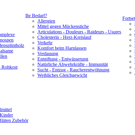
Ihr Bedarf?
Fortse
Allergien
Mittel gegen Mückenstiche
Articulations - Douleurs - Raideurs - Usures
omplexe
Cholesterin - Herz-Kreislauf
Knospen
Verkehr
densplintholz
Komfort beim Harnlassen
Balsame
Verdauung
llen
Entgiftung - Entwässerung
Natürliche Abwehrkräfte - Immunität
- Rohkost
Sucht - Entzug - Raucherentwöhnung
Weibliches Gleichgewicht
lmittel
 Kinder
Blüten Zubehör