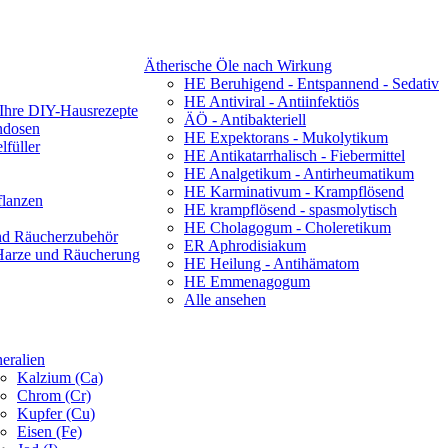
Ätherische Öle nach Wirkung
HE Beruhigend - Entspannend - Sedativ
HE Antiviral - Antiinfektiös
 Ihre DIY-Hausrezepte
ÄÖ - Antibakteriell
ndosen
HE Expektorans - Mukolytikum
füller
HE Antikatarrhalisch - Fiebermittel
HE Analgetikum - Antirheumatikum
HE Karminativum - Krampflösend
flanzen
HE krampflösend - spasmolytisch
HE Cholagogum - Choleretikum
nd Räucherzubehör
ER Aphrodisiakum
 Harze und Räucherung
HE Heilung - Antihämatom
HE Emmenagogum
Alle ansehen
eralien
Kalzium (Ca)
Chrom (Cr)
Kupfer (Cu)
Eisen (Fe)