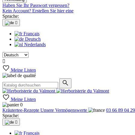
Haben Sie Ihr Passwort vergessen?
Kein Account? Erstellen Sie hier eine
Sprache:

Français
Deutsch
Nederlands

Meine Listen
Meine Listen
0
Kräutertee-Rezepte
Unsere Vermögenswerte
03 66 89 04 29
Sprache:

Français