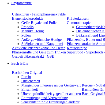
Phytotherapie
Urtinkturen - Frischpflanzenextrakte
Bienenstockprodukte
Kräuterkapseln
Gelée Royale und Pollen
Gemmotherapie
Propolis
Gemmotherapie-K
Manuka Honig
Die einheitlichen 
Pollen
Birkensaft und Lin
Außergewöhnliche Honige
Pflanzenöle, Butter und 
Süßigkeiten und Kaugummi
Pflanzenextrakte in Ampu
Aktivierte Pflanzenkohle und Hefen
Kräutersirupe
Pflanzensäfte und Gele zum Trinken
SuperFood - Superfoods 
Grapefruitkernextrakt - GSE
Bach-Blüte
Bachblüten Original
Furcht
Unsicherheit
Mangelndes Interesse an der Gegenwart
Rescue - Notfal
Einsamkeit
Bachblüten für
Überempfindlichkeit gegenüber anderen
Bach Original 
Entmutigung und Verzweiflung
Sensibilität für die Erfahrungen anderer