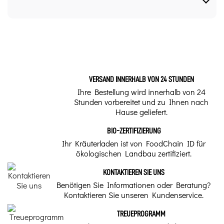
Form
Leere Gemüsekapseln Größe "00" 2500 Stück, our
articles to know more about it.
Leere Behälter und Aufbereitungsgeräte
Bereiten Sie ein
Marke
hydroalkoholisches,
VERSAND INNERHALB VON 24 STUNDEN
glycerinhaltiges
Herboristerie du Valmont
Mazerat aus
Ihre Bestellung wird innerhalb von 24
frischen
Stunden vorbereitet und zu Ihnen nach
Lindenknospen
Hause geliefert.
(Tilia tomentosa)
zu.
BIO-ZERTIFIZIERUNG
Ihr Kräuterladen ist von FoodChain ID für
Dank seiner
ökologischen Landbau zertifiziert.
beruhigenden
Eigenschaften fördert die
Silberlindenknospe den
KONTAKTIEREN SIE UNS
Schlaf und verlängert die
Schlafdauer. Sie wird
Benötigen Sie Informationen oder Beratung?
auch zur Linderung von
Kontaktieren Sie unseren Kundenservice.
Beschwerden im
Zusammenhang mit der
Prämenopause, wie
TREUEPROGRAMM
beispielsweise
Hitzewallungen,