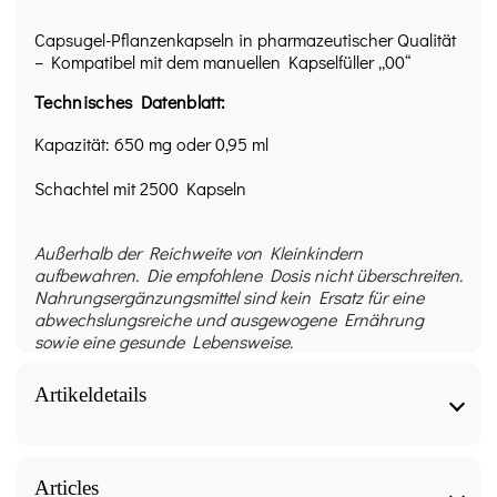
Capsugel-Pflanzenkapseln in pharmazeutischer Qualität
– Kompatibel mit dem manuellen Kapselfüller „00“
Technisches Datenblatt:
Kapazität: 650 mg oder 0,95 ml
Schachtel mit 2500 Kapseln
Außerhalb der Reichweite von Kleinkindern
aufbewahren. Die empfohlene Dosis nicht überschreiten.
Nahrungsergänzungsmittel sind kein Ersatz für eine
abwechslungsreiche und ausgewogene Ernährung
sowie eine gesunde Lebensweise.
Artikeldetails
Leere Gemüsekapseln Größe "00" 2500 Stück
technical sheet
Articles