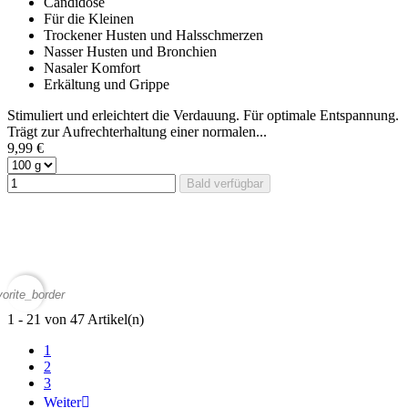
Candidose
Für die Kleinen
Trockener Husten und Halsschmerzen
Nasser Husten und Bronchien
Nasaler Komfort
Erkältung und Grippe
Stimuliert und erleichtert die Verdauung. Für optimale Entspannung.
Trägt zur Aufrechterhaltung einer normalen...
9,99 €
Bald verfügbar
vorite_border
1 - 21 von 47 Artikel(n)
1
2
3
Weiter
