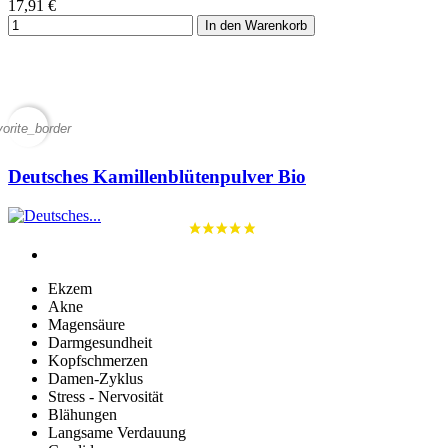
17,91 €
In den Warenkorb
vorite_border
Deutsches Kamillenblütenpulver Bio
Ekzem
Akne
Magensäure
Darmgesundheit
Kopfschmerzen
Damen-Zyklus
Stress - Nervosität
Blähungen
Langsame Verdauung