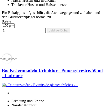
Nasser Husten und Bronchien
Trockener Husten und Halsschmerzen
Ein Eukalyptusaufguss hilft , die Atemwege gesund zu halten und
den Blutzuckerspiegel normal zu...
8,99 €
Bald verfügbar
vorite_border
Bio Kiefernnadeln Urtinktur - Pinus sylvestris 50 ml
- Ladrôme
Erkältung und Grippe
Nasaler Komfort