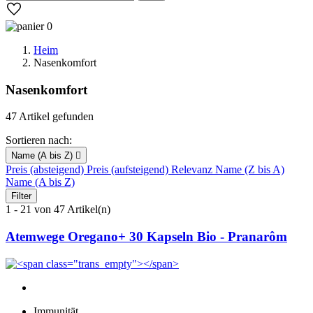
0
Heim
Nasenkomfort
Nasenkomfort
47 Artikel gefunden
Sortieren nach:
Name (A bis Z)

Preis (absteigend)
Preis (aufsteigend)
Relevanz
Name (Z bis A)
Name (A bis Z)
Filter
1 - 21 von 47 Artikel(n)
Atemwege Oregano+ 30 Kapseln Bio - Pranarôm
Immunität