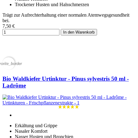
Trockener Husten und Halsschmerzen
Trägt zur Aufrechterhaltung einer normalen Atemwegsgesundheit
bei.
7,50 €
In den Warenkorb
vorite_border
Bio Waldkiefer Urtinktur - Pinus sylvestris 50 ml -
Ladrôme
Erkältung und Grippe
Nasaler Komfort
Nasser Husten und Bronchien