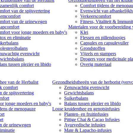
kruidenthee van de Herbalist
Gezondheidstheeën van het kruide
zamenlijk comfort
Comfort tijdens de menopa
mfort van de spijsvertering
Evenwicht van afhankelijk
emcomfort
Verkeerscomfort
mfort van de urinewegen
Fitness, Vitaliteit & Immunit
aapcomfort
Materialen voor de voorbereiding
mfort voor jonge moeders en baby's
Klei
tox en eliminatie
Flessen en pillendoosjes
ikerbalans
Capsules en capsulevuller
olesterolbalans
Grondstoffen
nuwachtig evenwicht
Vijzels en stampers
wichtsbalans
Drogers voor medicinale pl
ans tussen plezier en libido
Overig materiaal
hee van de Herbalist
Gezondheidstheeën van de herborist (vervo
k comfort
Zenuwachtig evenwicht
 de spijsvertering
Gewichtsbalans
mfort
Suikerbalans
or jonge moeders en baby's
Balans tussen plezier en libido
jdens de menopauze
Losse kruidenthee en genotsinfusies
rt
Planten- en fruitinfusies
rt
Pittige Chai & Cacao Infusies
n de urinewegen
Ayurvedische infusies
iminatie
Mate & Lapacho-infusies