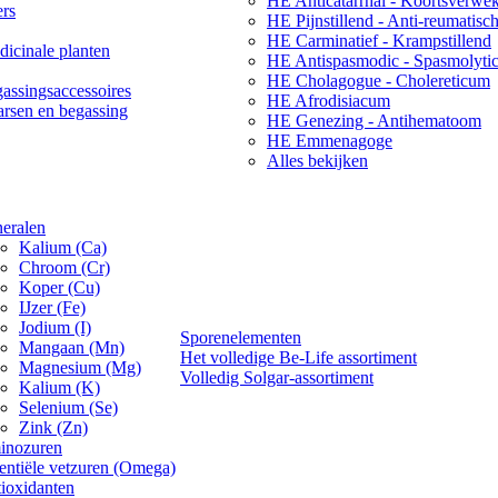
HE Anticatarrhal - Koortsverwe
ers
HE Pijnstillend - Anti-reumatisc
HE Carminatief - Krampstillend
icinale planten
HE Antispasmodic - Spasmolyti
HE Cholagogue - Cholereticum
assingsaccessoires
HE Afrodisiacum
arsen en begassing
HE Genezing - Antihematoom
HE Emmenagoge
Alles bekijken
eralen
Kalium (Ca)
Chroom (Cr)
Koper (Cu)
IJzer (Fe)
Jodium (I)
Sporenelementen
Mangaan (Mn)
Het volledige Be-Life assortiment
Magnesium (Mg)
Volledig Solgar-assortiment
Kalium (K)
Selenium (Se)
Zink (Zn)
inozuren
entiële vetzuren (Omega)
ioxidanten