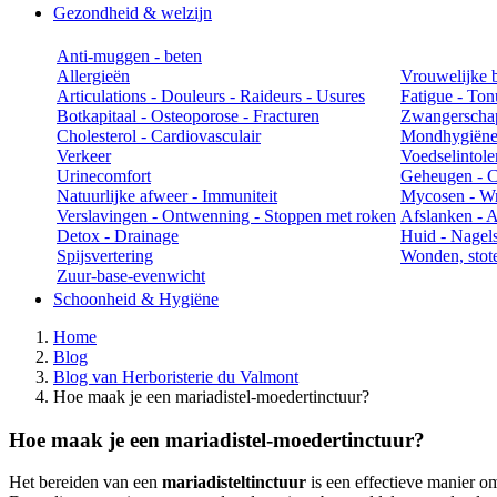
Gezondheid & welzijn
Anti-muggen - beten
Allergieën
Vrouwelijke 
Articulations - Douleurs - Raideurs - Usures
Fatigue - Ton
Botkapitaal - Osteoporose - Fracturen
Zwangerschap
Cholesterol - Cardiovasculair
Mondhygiën
Verkeer
Voedselintole
Urinecomfort
Geheugen - Co
Natuurlijke afweer - Immuniteit
Mycosen - Wr
Verslavingen - Ontwenning - Stoppen met roken
Afslanken - An
Detox - Drainage
Huid - Nagels
Spijsvertering
Wonden, stot
Zuur-base-evenwicht
Schoonheid & Hygiëne
Home
Blog
Blog van Herboristerie du Valmont
Hoe maak je een mariadistel-moedertinctuur?
Hoe maak je een mariadistel-moedertinctuur?
Het bereiden van een
mariadisteltinctuur
is een effectieve manier om