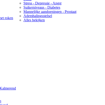
Stress - Depressie - Angst
Suikerniveaus - Diabetes
Mannelijke aandoeningen - Prostaat
Ademhalingsstelsel
met roken
Alles bekijken
 Kalmerend
h