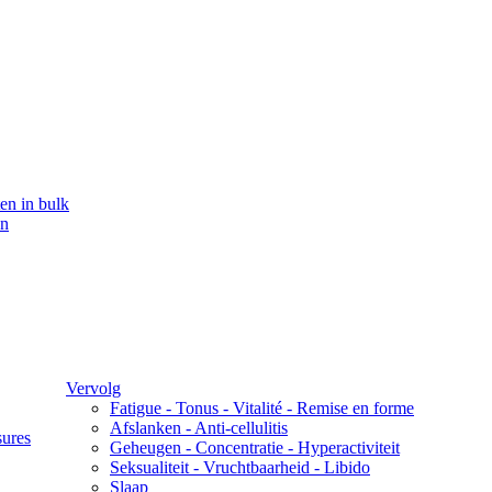
en in bulk
en
Vervolg
Fatigue - Tonus - Vitalité - Remise en forme
Afslanken - Anti-cellulitis
sures
Geheugen - Concentratie - Hyperactiviteit
Seksualiteit - Vruchtbaarheid - Libido
Slaap