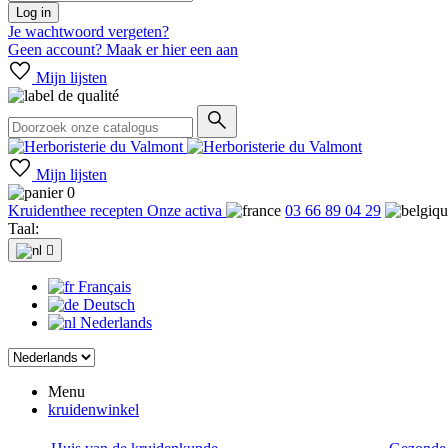
Log in
Je wachtwoord vergeten?
Geen account? Maak er hier een aan
Mijn lijsten
Mijn lijsten
0
Kruidenthee recepten
Onze activa
03 66 89 04 29
Taal:

Français
Deutsch
Nederlands
Menu
kruidenwinkel