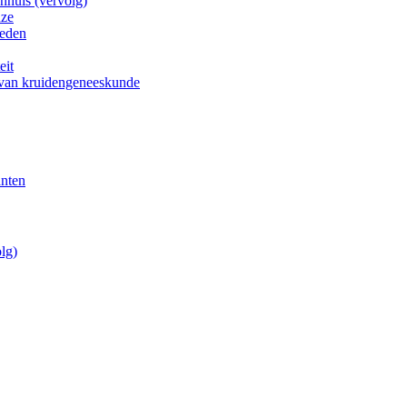
nhuis (vervolg)
uze
heden
eit
 van kruidengeneeskunde
anten
lg)