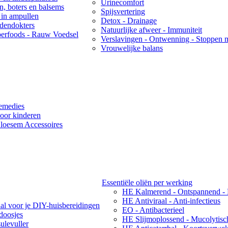
Urinecomfort
ën, boters en balsems
Spijsvertering
 in ampullen
Detox - Drainage
idendokters
Natuurlijke afweer - Immuniteit
erfoods - Rauw Voedsel
Verslavingen - Ontwenning - Stoppen 
Vrouwelijke balans
emedies
oor kinderen
loesem Accessoires
Essentiële oliën per werking
HE Kalmerend - Ontspannend -
HE Antiviraal - Anti-infectieus
aal voor je DIY-huisbereidingen
EO - Antibacterieel
ndoosjes
HE Slijmoplossend - Mucolytisc
ulevuller