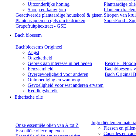
Uitzonderlijke honing
Plantaardige oli
Snoep en kauwgom
Plantenextracten
Geactiveerde plantaardige houtskool & gisten
Siropen van kru
Plantensappen en gels om te drinken
SuperFood - Sup
Grapefruitpitextract - GSE
Bach bloesem
Bachbloesems Origineel
Angst
Onzekerheid
Gebrek aan interesse in het heden
Rescue - Noodr
Eenzaamheid
Bachbloesems v
Overgevoeligheid voor anderen
Bach Original B
Ontmoediging en wanhoop
Gevoeligheid voor wat anderen ervaren
Reddingsbereik
Etherische olie
Ingrediënten en materi
Onze essentiële oliën van A tot Z
Flessen en pille
Essentiële oliecomplexen
Capsules en caps