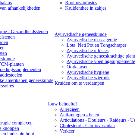
balans
Rooibos-infusies
van afhankelijkheden
Kruidenthee in zakjes
apie - Gezondheidsstenen
Ayurvedische geneeskunde
lstenen
Ayurvedische massageolie
nden
Lota, Neti Pot en Tongschraper
len
Ayurvedische infusies
eten
Ayurvedische geneeskrachtige plant
eskunde
Ayurvedische voedingssupplement
TCM-planten
Oorkaarsen
edingssupplementen
Ayurvedische hygiëne
ddestoelen
Ayurvedische wierook
jke amerikanen geneeskunde
Kruiden om te verdampen
essoires
Jouw behoefte?
Allergieën
Anti-muggen - beten
Articulations - Douleurs - Raideurs - U
rapie complexen
Cholesterol - Cardiovasculair
re knoppen
Verkeer
 en lindespinthout