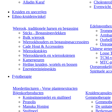
Alladin Karaf
Cholesterol
Evenwicht 
Kruiden en specerijen
Ethno-kruidenwinkel
Edelsteenther
Wierook, traditionele harsen en begassing
Tromme
Sticks - Begassingsvlekken
Armba
Bulk wierook
Oorbel
Wierookhouders en begassingsaccessoires
Orgoni
Cade Hout & Accessoires
Chinese gene
Wierookstokjes
Losse 
Wierookkegels en wierookstenen
TCM-vo
Kamergeuren
MTC-pa
Heilige kruiden, wortels en bossen
Oorspronkeli
Energiereinigingskits
Spirituele acc
Fytotherapie
Moedertincturen - Verse plantenextracten
Bijenkorfproducten
Kruidencapsules
Koninginnengelei en stuifmeel
Gemmotherapie
Propolis
Gemmothe
Manuka Honing
De unitai
Stuifmeel
Berkensap