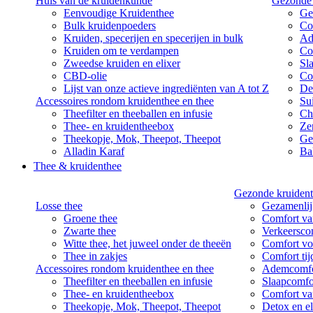
Huis van de kruidenkunde
Gezonde 
Eenvoudige Kruidenthee
Ge
Bulk kruidenpoeders
Co
Kruiden, specerijen en specerijen in bulk
Ad
Kruiden om te verdampen
Co
Zweedse kruiden en elixer
Sl
CBD-olie
Co
Lijst van onze actieve ingrediënten van A tot Z
De
Accessoires rondom kruidenthee en thee
Su
Theefilter en theeballen en infusie
Ch
Thee- en kruidentheebox
Ze
Theekopje, Mok, Theepot, Theepot
Ge
Alladin Karaf
Bal
Thee & kruidenthee
Gezonde kruident
Losse thee
Gezamenlij
Groene thee
Comfort van
Zwarte thee
Verkeersco
Witte thee, het juweel onder de theeën
Comfort vo
Thee in zakjes
Comfort ti
Accessoires rondom kruidenthee en thee
Ademcomfo
Theefilter en theeballen en infusie
Slaapcomfo
Thee- en kruidentheebox
Comfort va
Theekopje, Mok, Theepot, Theepot
Detox en el