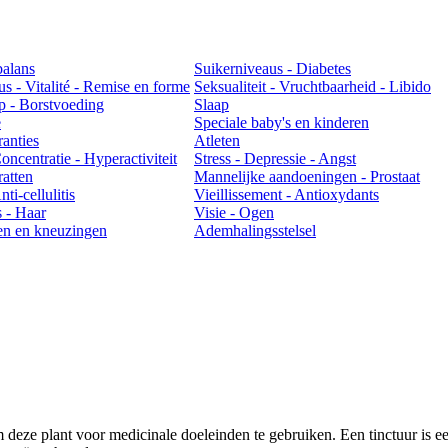
balans
Suikerniveaus - Diabetes
us - Vitalité - Remise en forme
Seksualiteit - Vruchtbaarheid - Libido
 - Borstvoeding
Slaap
e
Speciale baby's en kinderen
ranties
Atleten
ncentratie - Hyperactiviteit
Stress - Depressie - Angst
atten
Mannelijke aandoeningen - Prostaat
ti-cellulitis
Vieillissement - Antioxydants
 - Haar
Visie - Ogen
en en kneuzingen
Ademhalingsstelsel
 deze plant voor medicinale doeleinden te gebruiken. Een tinctuur is e