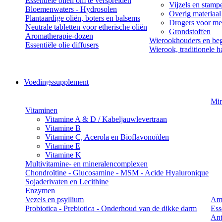
Essentiële oliën om te verspreiden
Vijzels en stamp
Bloemenwaters - Hydrosolen
Overig materiaal
Plantaardige oliën, boters en balsems
Drogers voor med
Neutrale tabletten voor etherische oliën
Grondstoffen
Aromatherapie-dozen
Wierookhouders en beg
Essentiële olie diffusers
Wierook, traditionele h
Voedingssupplement
Min
Vitaminen
Vitamine A & D / Kabeljauwlevertraan
Vitamine B
Vitamine C, Acerola en Bioflavonoïden
Vitamine E
Vitamine K
Multivitamine- en mineralencomplexen
Chondroïtine - Glucosamine - MSM - Acide Hyaluronique
Sojaderivaten en Lecithine
Enzymen
Vezels en psyllium
Am
Probiotica - Prebiotica - Onderhoud van de dikke darm
Ess
Ant