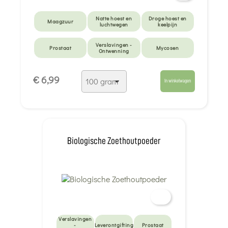
Natte hoest en
Droge hoest en
Maagzuur
luchtwegen
keelpijn
Verslavingen -
Prostaat
Mycosen
Ontwenning
€ 6,99
In winkelwagen
Biologische Zoethoutpoeder
Verslavingen
-
Leverontgifting
Prostaat