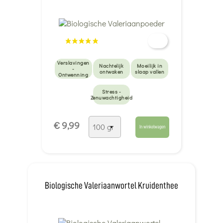
Verslavingen
Nachtelijk
Moeilijk in
-
ontwaken
slaap vallen
Ontwenning
Stress -
Zenuwachtigheid
€ 9,99
In winkelwagen
Biologische Valeriaanwortel Kruidenthee