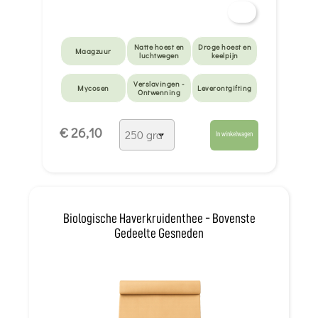
Natte hoest en
Droge hoest en
Maagzuur
luchtwegen
keelpijn
Verslavingen -
Mycosen
Leverontgifting
Ontwenning
Prostaat
€ 26,10
In winkelwagen
Biologische Haverkruidenthee - Bovenste
Gedeelte Gesneden