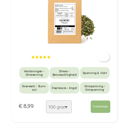
Verslavingen -
Stress -
Spanning & Hart
Ontwenning
Zenuwachtigheid
Overwerk - Burn-
Ontspanning -
Depressie - Angst
out
Ontspanning
Moeilijk in slaap
€ 8,99
vallen
In winkelwagen