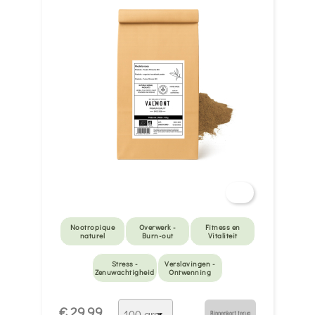
Nootropique
Overwerk -
Fitness en
naturel
Burn-out
Vitaliteit
Stress -
Verslavingen -
Zenuwachtigheid
Ontwenning
€ 29,99
Binnenkort terug