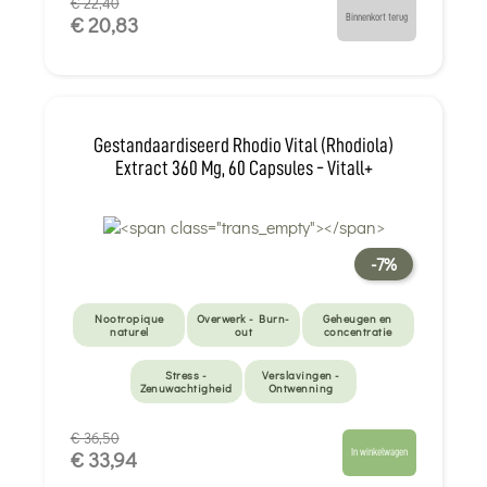
€ 22,40
Binnenkort terug
€ 20,83
Gestandaardiseerd Rhodio Vital (Rhodiola)
Extract 360 Mg, 60 Capsules - Vitall+
-7%
Nootropique
Overwerk - Burn-
Geheugen en
naturel
out
concentratie
Stress -
Verslavingen -
Zenuwachtigheid
Ontwenning
€ 36,50
In winkelwagen
€ 33,94