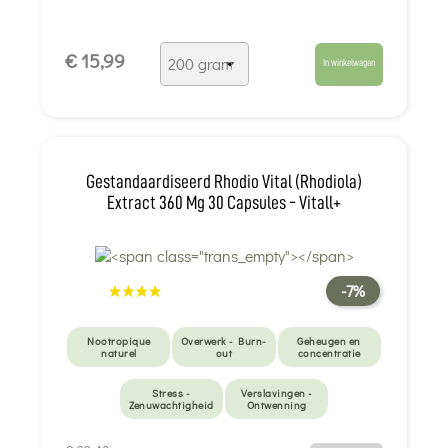
€ 15,99
In winkelwagen
Gestandaardiseerd Rhodio Vital (Rhodiola)
Extract 360 Mg 30 Capsules - Vitall+
-7%
Nootropique
Overwerk - Burn-
Geheugen en
naturel
out
concentratie
Stress -
Verslavingen -
Zenuwachtigheid
Ontwenning