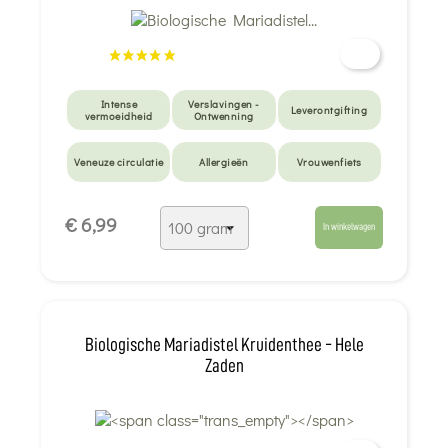
Intense
Verslavingen -
Leverontgifting
vermoeidheid
Ontwenning
Veneuze circulatie
Allergieën
Vrouwenfiets
Detox van zware
Suikerniveau
Huid detox
€ 6,99
metalen
In winkelwagen
Overwerk - Burn-
Lever en galblaas
Eczeem
out
Langzame
spijsvertering
Biologische Mariadistel Kruidenthee - Hele
Zaden