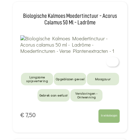
Biologische Kalmoes Moedertinctuur - Acorus
Calamus 50 Ml - Ladrôme
Langzame
Opgeblazen gevoel
Maagzuur
spijsvertering
Verslavingen -
Gebrek aan eetlust
Ontwenning
€ 7,50
In winkelwagen