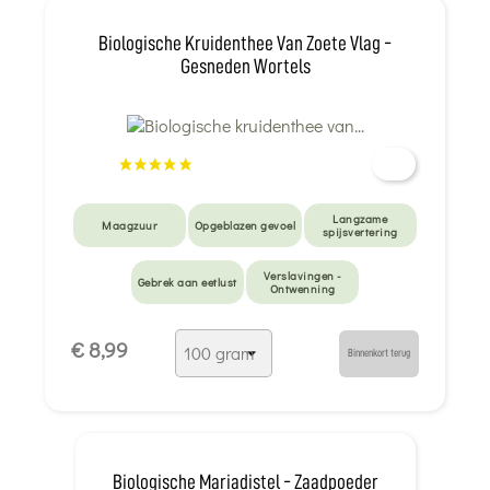
Biologische Kruidenthee Van Zoete Vlag -
Gesneden Wortels
Langzame
Maagzuur
Opgeblazen gevoel
spijsvertering
Verslavingen -
Gebrek aan eetlust
Ontwenning
€ 8,99
Binnenkort terug
Biologische Mariadistel - Zaadpoeder