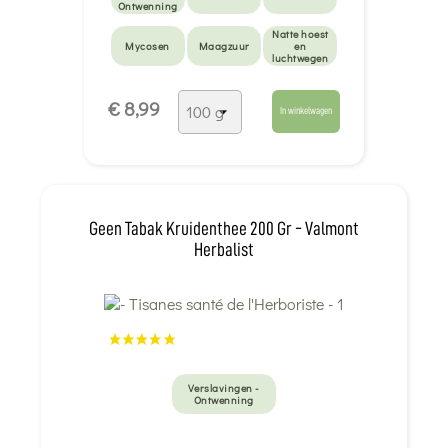
Ontwenning
Natte hoest
Mycosen
Maagzuur
en
luchtwegen
Droge hoest
€ 8,99
en keelpijn
In winkelwagen
Geen Tabak Kruidenthee 200 Gr - Valmont
Herbalist
Verslavingen -
Ontwenning