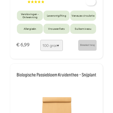
Verslavingen -
Leverontgifting
Veneuze circulatie
Ontwenning
Allergieën
Vrouwenfiets
Suikerniveau
Detox van zware
Spanning & Hart
Huid detox
€ 6,99
metalen
Binnenkort terug
Overwerk - Burn-
Lever en galblaas
Eczeem
out
Langzame
Intense
spijsvertering
vermoeidheid
Biologische Passiebloem Kruidenthee - Snijplant