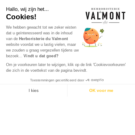
Hallo, wij zijn het...
Cookies!
We hebben gewacht tot we zeker wisten
dat u geïnteresseerd was in de inhoud
van de
Herboristerie du Valmont
website voordat we u lastig vielen, maar
we zouden u graag vergezellen tijdens uw
bezoek...
Vindt u dat goed?
Om je voorkeuren later te wijzigen, klik op de link 'Cookievoorkeuren'
die zich in de voettekst van de pagina bevindt.
Toestemmingen gecertificeerd door
I kies
OK voor me
Axeptio consent
Toestemmingsbeheerplatform: Personaliseer uw opties
Ons platform stelt u in staat om uw privacy-instellingen naar 