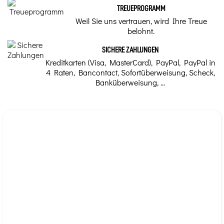
Kräuterknospen
TREUEPROGRAMM
Marke
Weil Sie uns vertrauen, wird Ihre Treue
Die Knospen enthalten
belohnt.
die gesamte Kraft und
Alphagem
Energie der zukünftigen
Pflanze. Sie vereinen
SICHERE ZAHLUNGEN
die Eigenschaften von
Blüten, Früchten und
Kreditkarten (Visa, MasterCard), PayPal, PayPal in
Blättern, was die hohe
4 Raten, Bancontact, Sofortüberweisung, Scheck,
Wirksamkeit der
Wirkung erklärt.
Banküberweisung, ...