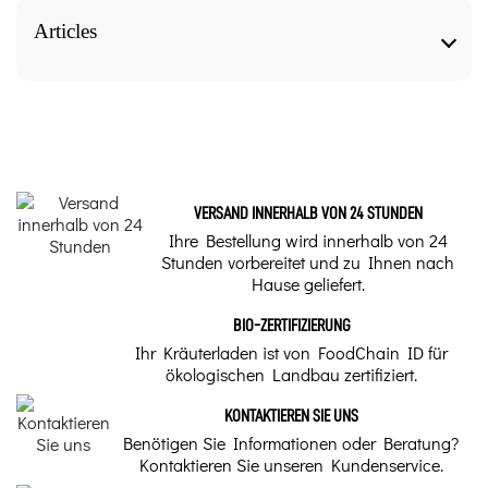
GEM - VEN - Bud Relief für schwere Beine - 50 ml
Bio - Alphagem GC17 technical sheet
Articles
Form
GEM - VEN - Bud Relief für schwere Beine - 50 ml
Bio - Alphagem GC17, our articles to know more
Knospenextrakt - Komplex
about it.
Dosen pro Ampulle
Schwere Beine –
VERSAND INNERHALB VON 24 STUNDEN
Veneninsuffizienz?
Ihre Bestellung wird innerhalb von 24
Unsere pflanzlichen
Stunden vorbereitet und zu Ihnen nach
Lösungen
Traditionelle Verwendung
Hause geliefert.
Schwere Beine auf natürliche
Weise lindern. Der Sommer
BIO-ZERTIFIZIERUNG
naht und mit ihm die ersten
Hitzewellen. Wenn Sie unter
Ihr Kräuterladen ist von FoodChain ID für
Qualität
Venenschwäche leiden, spüren
ökologischen Landbau zertifiziert.
Sie möglicherweise bereits die
ersten Symptome.
Bio BE-BIO-03|01
KONTAKTIEREN SIE UNS
Gemmotherapie –
Benötigen Sie Informationen oder Beratung?
Unser Kräuterheilkunde-Tipp
Vorteile
Kontaktieren Sie unseren Kundenservice.
Venöser Kreislauf
konzentrierter