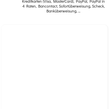
Kreditkarten (Visa, MasterCard), PayPal, PayPal in
3 bis 4 Mal täglich lokal anwenden.
4 Raten, Bancontact, Sofortüberweisung, Scheck,
Banküberweisung, ...
Mit kreisenden Bewegungen sanft einmassieren, bis
das Produkt vollständig eingezogen ist.
Auch als Brustbalsam verwendet: Abends und/oder
morgens auf Brust und Hals auftragen.
Gebrauchsanweisung:
Tragen Sie keine enge Kleidung, da sonst Dämpfe
in Nase und Mund gelangen könnten.
Kann bei Bedarf mit einem weichen, trockenen Tuch
abgedeckt werden.
Vorsichtsmaßnahmen für die Anwendung:
NUR ZUR EXTERNEN ANWENDUNG
Nicht bei Kindern unter 7 Jahren sowie schwangeren
oder stillenden Frauen anwenden.
Kontakt mit den Augen vermeiden. – Kann beim
Verschlucken für Kinder tödlich sein.