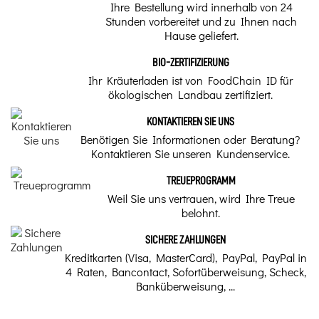
Ihre Bestellung wird innerhalb von 24
Unser Kräuterheilkunde-Tipp
Abwehrkräfte zu stärken und den Körper vor äußeren
Stunden vorbereitet und zu Ihnen nach
Angriffen zu schützen.
Hause geliefert.
Mykosen
Anwendung:
BIO-ZERTIFIZIERUNG
Marke
Ihr Kräuterladen ist von FoodChain ID für
Das ätherische Manukaöl wird zur Behandlung bestimmter Hautprobleme
ökologischen Landbau zertifiziert.
Comptoirs & Compagnies
empfohlen.
KONTAKTIEREN SIE UNS
Dieses natürliche ätherische Öl lindert auch
Restocking in progress
Benötigen Sie Informationen oder Beratung?
Insektenstiche, oberflächliche Wunden, Schnitte oder
Kontaktieren Sie unseren Kundenservice.
Sonnenbrand.
Dieses Nahrungsergänzungsmittel auf Basis des
TREUEPROGRAMM
ätherischen Öls der wilden Manuka-Pflanze aus
Weil Sie uns vertrauen, wird Ihre Treue
Neuseeland wird durch Wasserdampfdestillation der
belohnt.
Äste und Zweige des Manuka-Baums (Leptospermum
Scoparium) hergestellt und ist 100 % rein und natürlich
SICHERE ZAHLUNGEN
sowie sehr reich an Wirkstoffen (Triketonen).
Kreditkarten (Visa, MasterCard), PayPal, PayPal in
4 Raten, Bancontact, Sofortüberweisung, Scheck,
Bestandteil:
Banküberweisung, ...
Ätherisches Öl aus wilden Manukablättern