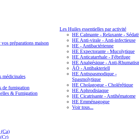
Les Huiles essentielles par activité
HE Calmante - Relaxante - Sédati
HE Anti-virale - Anti-infectieuse
r vos préparations maison
HE - Antibactérienne
HE Expectorante - Mucolytique
HE Anticatarrhale - Fébrifuge
HE Analgésique - Anti-Rhumatis
ÄÖ - Antibakteriell
HE Antispasmodique -
s médicinales
Spasmolytique
HE Cholagogue - Cholérétique
s de fumigation
HE Aphrodisiaque
nelles & Fumigation
HE Cicatrisante - Antihématome
HE Emménagogue
Voir tous...
 (Ca)
(Cr)