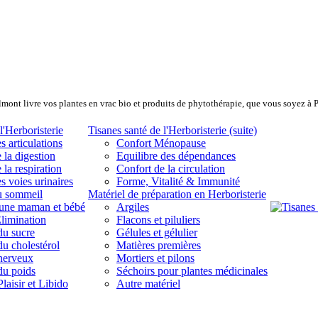
lmont livre vos plantes en vrac bio et produits de phytothérapie, que vous soyez à 
l'Herboristerie
Tisanes santé de l'Herboristerie (suite)
s articulations
Confort Ménopause
 la digestion
Equilibre des dépendances
 la respiration
Confort de la circulation
s voies urinaires
Forme, Vitalité & Immunité
u sommeil
Matériel de préparation en Herboristerie
eune maman et bébé
Argiles
limination
Flacons et piluliers
du sucre
Gélules et gélulier
du cholestérol
Matières premières
 nerveux
Mortiers et pilons
du poids
Séchoirs pour plantes médicinales
laisir et Libido
Autre matériel