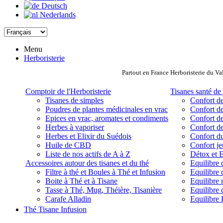
Deutsch
Nederlands
Menu
Herboristerie
Partout en France Herboristerie du Va
Comptoir de l'Herboristerie
Tisanes santé de 
Tisanes de simples
Confort de
Poudres de plantes médicinales en vrac
Confort de
Epices en vrac, aromates et condiments
Confort de
Herbes à vaporiser
Confort de
Herbes et Elixir du Suédois
Confort d
Huile de CBD
Confort j
Liste de nos actifs de A à Z
Détox et E
Accessoires autour des tisanes et du thé
Equilibre 
Filtre à thé et Boules à Thé et Infusion
Equilibre 
Boite à Thé et à Tisane
Equilibre
Tasse à Thé, Mug, Théière, Tisanière
Equilibre 
Carafe Alladin
Equilibre P
Thé Tisane Infusion