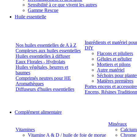
Sensibilité à ce que vivent les autres
Gamme Rescue
Huile essentielle
Ingrédients et matériel pou
Nos huiles essentielles de A à Z
DIY
Complexes aux huiles essentielles
Flacons et piluliers
Huiles essentielles à diffuser
Gélules et gélulier
Eaux Florales - Hydrolats
Mortiers et pilons
Huiles végétales, beurres et
Autre matériel
baumes
Séchoirs pour plante
Comprimés neutres pour HE
Matières premières
Aromathèques
Portes encens et accessoire
Diffuseurs d'huiles essentielles
Encens, Résines Tradition
Complément alimentaire
Minéraux
Vitamines
Calcium
Vitamine A & D / huile de foie de morue
Chrome 