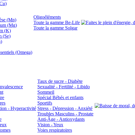
(Cu)
Oligoéléments
se (Mn)
Toute la gamme Be-Life
ium (Mg)
Toute la gamme Solgar
um (K)
m (Se)
n)
sentiels (Omega)
Taux de sucre - Diabète
Convalescence
Sexualité - Fertilité - Libido
nt
Sommeil
ire
Spécial Bébés et enfants
res
Sportifs
ion - Hyperactivité
Stress - Dépression - Anxiété
Troubles Masculins - Prostate
e
Anti-Âge - Antioxydants
veux
Vision - Yeux
atomes
Voies respiratoires