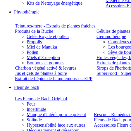
Médecine Am
Kits de Nettoyage énergétique
Acessoires E
Phytothérapie
Teintures-mère - Extraits de plantes fraîches
Produits de la Ruche
Gélules de plantes
Gelée Royale et pollen
Gemmothérapie
Propolis
Complexes 
Miel de Manuka
Les bourgeo
Pollen
Sève de boul
Miels d'Exception
Huiles végétales, 
Bonbons et gommes
Extraits de plante
Charbon végétal activé & levures
Sirops de l'herbori
Jus et gels de plantes à boire
SuperFood - Supe
Extrait de Pépins de Pamplemousse - EPP
Fleur de bach
Les Fleurs de Bach Original
Peur
Incertitude
Manque d'intérêt pour le présent
Rescue - Remèdes d
Solitude
Fleurs de Bach pour
Hypersensibilité face aux autres
Accessoires Fleurs 
Découragement et désespoir