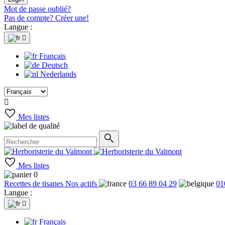
Mot de passe oublié?
Pas de compte? Créer une!
Langue :

Français
Deutsch
Nederlands

Mes listes
Mes listes
0
Recettes de tisanes
Nos actifs
03 66 89 04 29
01
Langue :

Français