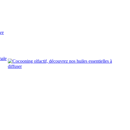
ve
male