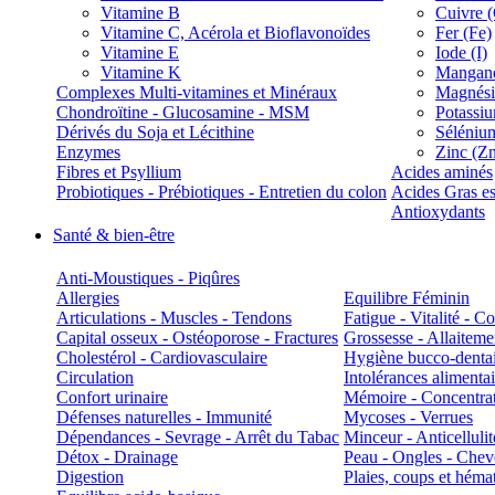
Vitamine B
Cuivre 
Vitamine C, Acérola et Bioflavonoïdes
Fer (Fe)
Vitamine E
Iode (I)
Vitamine K
Manganè
Complexes Multi-vitamines et Minéraux
Magnés
Chondroïtine - Glucosamine - MSM
Potassi
Dérivés du Soja et Lécithine
Séléniu
Enzymes
Zinc (Z
Fibres et Psyllium
Acides aminés
Probiotiques - Prébiotiques - Entretien du colon
Acides Gras es
Antioxydants
Santé & bien-être
Anti-Moustiques - Piqûres
Allergies
Equilibre Féminin
Articulations - Muscles - Tendons
Fatigue - Vitalité - 
Capital osseux - Ostéoporose - Fractures
Grossesse - Allaiteme
Cholestérol - Cardiovasculaire
Hygiène bucco-denta
Circulation
Intolérances alimentai
Confort urinaire
Mémoire - Concentrat
Défenses naturelles - Immunité
Mycoses - Verrues
Dépendances - Sevrage - Arrêt du Tabac
Minceur - Anticellulit
Détox - Drainage
Peau - Ongles - Che
Digestion
Plaies, coups et hém