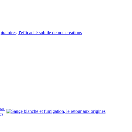
rac
es