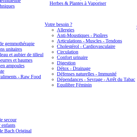
érindienne
Herbes & Plantes à Vaporiser
thniques
Votre besoin ?
Allergies
Anti-Moustiques - Piqûres
Articulations - Muscles - Tendons
de gemmothérapie
Cholestérol - Cardiovasculaire
ns unitaires
Circulation
eau et aubier de tilleul
Confort urinaire
beurres et baumes
Digestion
s en ampoules
Détox - Drainage
ste
Défenses naturelles - Immunité
raliments - Raw Food
Dépendances - Sevrage - Arrêt du Tabac
Equilibre Féminin
e secour
 enfants
de Bach Original