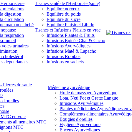
'Herboristerie
Tisanes santé de l'Herboriste (suite)
 articulations
Equilibre nerveux
la digestion
Equilibre du poids
la circulation
Equilibre du sucre
une maman et bébé
Equilibre Plaisir et Libido
énopause
Tisanes et Infusions Plaisirs en vrac
la respiration
Infusions Plantes & Fruits
 sommeil
Infusions Epicée Chai & Cacao
 voies urinaires
Infusions Ayurvédiques
limination
Infusions Maté & Lapacho
u cholestérol
Infusions Rooibos
des dépendances
Infusions en sachets
- Pierres de santé
Médecine ayurvédique
 roulées
Huile de massage Ayurvédique
ts
Lota, Neti Pot et Gratte Langue
 d'oreilles
Infusions Ayurvédiques
tes
Plantes médicinales Ayurvédiques en v
noise
Compléments alimentaires Ayurvédiqu
s MTC en vrac
Bougies d'oreilles
ments alimentaires MTC
Hygiène Ayurvédique
ignons MTC
Encens Ayurvédiques