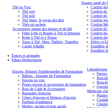
Tisanes santé de l
Thé en Vrac
Confort des
Thé vert
Confort de 
Thé noir
Confort de 
Thé blanc, le joyau des thés
Confort je
Thés en sachets
Confort M
Accessoires autour des tisanes et du thé
Confort de 
Filtre à thé et Boules à Thé et Infusion
Confort du
Boite à Thé et à Tisane
Confort des
Tasse à Thé, Mug, Théière, Tisanière
Détox et E
Carafe Alladin
Equilibre d
Equilibre 
Épices et aromates
Ethno-Herboristerie
Lithothérapie 
Encens, Résines Traditionnelles & Fumigation
Pierres
Bâtons - Smudge de Fumigation
Bracele
Encens en vrac
Boucles
Portes encens et accessoires de fumigation
Orgoni
Bois de Cade & Accessoires
Médecine chi
Baguettes d'encens
Plante
Cônes d'encens et Briques d'encens
Complé
Parfums d'ambiance
Champ
Herbes, racines et bois sacrés