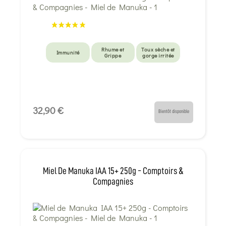
Rhume et
Toux sèche et
Immunité
Grippe
gorge irritée
32,90 €
Bientôt disponible
Miel De Manuka IAA 15+ 250g - Comptoirs &
Compagnies