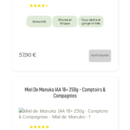
Rhume et
Toux sèche et
Immunité
Grippe
gorge irritée
57,90 €
Bientôt disponible
Miel De Manuka IAA 18+ 250g - Comptoirs &
Compagnies