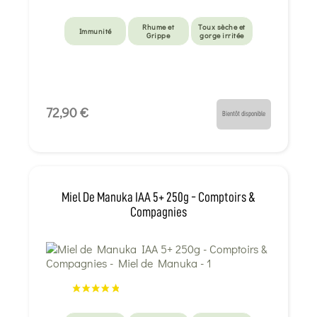
Rhume et
Toux sèche et
Immunité
Grippe
gorge irritée
72,90 €
Bientôt disponible
Miel De Manuka IAA 5+ 250g - Comptoirs &
Compagnies