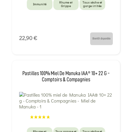
Rhume et
Toux sèche et
Immunité
Grippe
gorge irritée
22,90 €
Bientôt disponible
Pastilles 100% Miel De Manuka IAA® 10+ 22 G -
Comptoirs & Compagnies
Rhume et
Toux grasse et
Toux sèche et