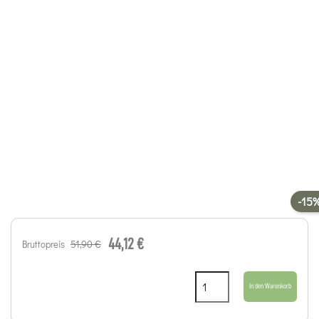
-15
44,12 €
51,90 €
Bruttopreis
In den Warenkorb