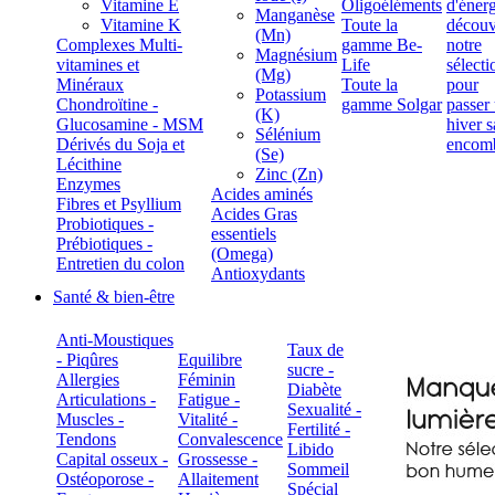
Vitamine E
Oligoéléments
Manganèse
Vitamine K
Toute la
(Mn)
Complexes Multi-
gamme Be-
Magnésium
vitamines et
Life
(Mg)
Minéraux
Toute la
Potassium
Chondroïtine -
gamme Solgar
(K)
Glucosamine - MSM
Sélénium
Dérivés du Soja et
(Se)
Lécithine
Zinc (Zn)
Enzymes
Acides aminés
Fibres et Psyllium
Acides Gras
Probiotiques -
essentiels
Prébiotiques -
(Omega)
Entretien du colon
Antioxydants
Santé & bien-être
Anti-Moustiques
Taux de
- Piqûres
Equilibre
sucre -
Allergies
Féminin
Diabète
Articulations -
Fatigue -
Sexualité -
Muscles -
Vitalité -
Fertilité -
Tendons
Convalescence
Libido
Capital osseux -
Grossesse -
Sommeil
Ostéoporose -
Allaitement
Spécial