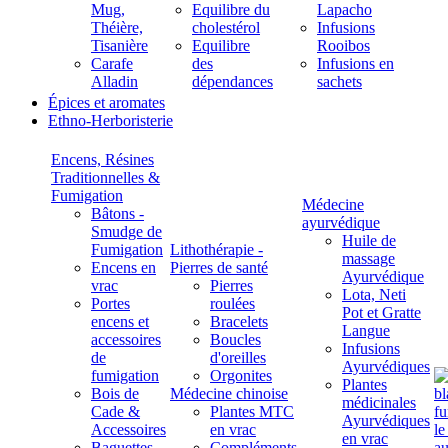
Mug,
Equilibre du
Lapacho
Théière,
cholestérol
Infusions
Tisanière
Equilibre
Rooibos
Carafe
des
Infusions en
Alladin
dépendances
sachets
Épices et aromates
Ethno-Herboristerie
Encens, Résines
Traditionnelles &
Fumigation
Médecine
Bâtons -
ayurvédique
Smudge de
Huile de
Fumigation
Lithothérapie -
massage
Encens en
Pierres de santé
Ayurvédique
vrac
Pierres
Lota, Neti
Portes
roulées
Pot et Gratte
encens et
Bracelets
Langue
accessoires
Boucles
Infusions
de
d'oreilles
Ayurvédiques
fumigation
Orgonites
Plantes
Bois de
Médecine chinoise
médicinales
Cade &
Plantes MTC
Ayurvédiques
Accessoires
en vrac
en vrac
Baguettes
Compléments