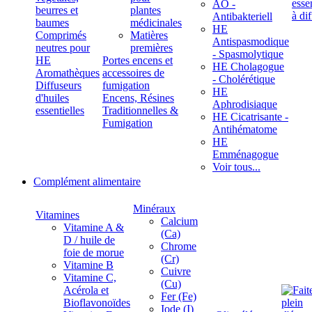
ÄÖ -
beurres et
plantes
Antibakteriell
baumes
médicinales
HE
Comprimés
Matières
Antispasmodique
neutres pour
premières
- Spasmolytique
HE
Portes encens et
HE Cholagogue
Aromathèques
accessoires de
- Cholérétique
Diffuseurs
fumigation
HE
d'huiles
Encens, Résines
Aphrodisiaque
essentielles
Traditionnelles &
HE Cicatrisante -
Fumigation
Antihématome
HE
Emménagogue
Voir tous...
Complément alimentaire
Minéraux
Vitamines
Calcium
Vitamine A &
(Ca)
D / huile de
Chrome
foie de morue
(Cr)
Vitamine B
Cuivre
Vitamine C,
(Cu)
Acérola et
Fer (Fe)
Bioflavonoïdes
Iode (I)