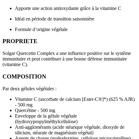
Apporte une action antioxydante grâce à la vitamine C
Idéal en période de transition saisonnière
Formule d’origine végétale
PROPRIETE
Solgar Quercetin Complex a une influence positive sur le système
immunitaire et peut contribuer à une bonne défense immunitaire
(vitamine C).
COMPOSITION
Par deux gélules végétales :
Vitamine C (ascorbate de calcium [Ester-C®]*) (625 % AJR)
- 500 mg
Quercétine - 500 mg
Enveloppe de la gélule végétale
(hydroxypropylméthylcellulose)
Anti-agglomérants (acide stéarique végétale, dioxyde de
silicium, stéarate de magnésium végétal)
Agents de charge (maltodextrine, cellulose microcristalline)