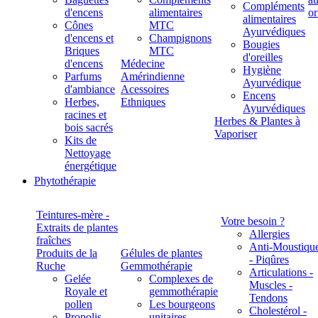
Compléments
d'encens
alimentaires
alimentaires
Cônes
MTC
Ayurvédiques
d'encens et
Champignons
Bougies
Briques
MTC
d'oreilles
d'encens
Médecine
Hygiène
Parfums
Amérindienne
Ayurvédique
d'ambiance
Acessoires
Encens
Herbes,
Ethniques
Ayurvédiques
racines et
Herbes & Plantes à
bois sacrés
Vaporiser
Kits de
Nettoyage
énergétique
Phytothérapie
Teintures-mère -
Votre besoin ?
Extraits de plantes
Allergies
fraîches
Anti-Moustiqu
Produits de la
Gélules de plantes
- Piqûres
Ruche
Gemmothérapie
Articulations -
Gelée
Complexes de
Muscles -
Royale et
gemmothérapie
Tendons
pollen
Les bourgeons
Cholestérol -
Propolis
unitaires