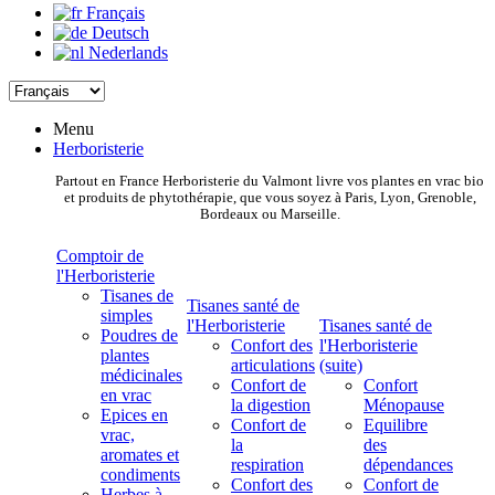
Français
Deutsch
Nederlands
Menu
Herboristerie
Partout en France Herboristerie du Valmont livre vos plantes en vrac bio
et produits de phytothérapie, que vous soyez à Paris, Lyon, Grenoble,
Bordeaux ou Marseille.
Comptoir de
l'Herboristerie
Tisanes de
Tisanes santé de
simples
l'Herboristerie
Tisanes santé de
Poudres de
Confort des
l'Herboristerie
plantes
articulations
(suite)
médicinales
Confort de
Confort
en vrac
la digestion
Ménopause
Epices en
Confort de
Equilibre
vrac,
la
des
aromates et
respiration
dépendances
condiments
Confort des
Confort de
Herbes à