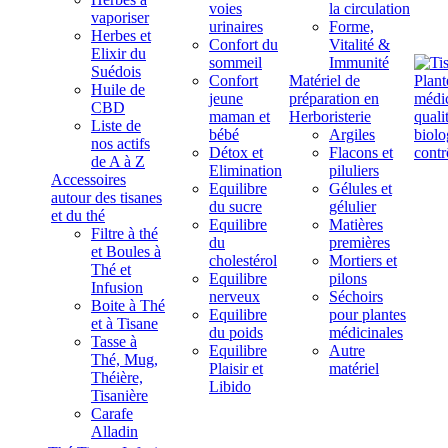
voies
la circulation
vaporiser
urinaires
Forme,
Herbes et
Confort du
Vitalité &
Elixir du
sommeil
Immunité
Suédois
Confort
Matériel de
Huile de
jeune
préparation en
CBD
maman et
Herboristerie
Liste de
bébé
Argiles
nos actifs
Détox et
Flacons et
de A à Z
Elimination
piluliers
Accessoires
Equilibre
Gélules et
autour des tisanes
du sucre
gélulier
et du thé
Equilibre
Matières
Filtre à thé
du
premières
et Boules à
cholestérol
Mortiers et
Thé et
Equilibre
pilons
Infusion
nerveux
Séchoirs
Boite à Thé
Equilibre
pour plantes
et à Tisane
du poids
médicinales
Tasse à
Equilibre
Autre
Thé, Mug,
Plaisir et
matériel
Théière,
Libido
Tisanière
Carafe
Alladin