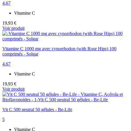
4.67
Vitamine C
19,93 €
Voir produit
Vitamine C 1000 mg avec cynorrhodon (with Rose Hips) 100
comprimés - Solgar
4.67
Vitamine C
19,93 €
Voir produit
Vit C 500 neutral 50 gélules - Be-Life
5
Vitamine C