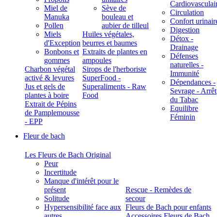
Cardiovasculai
Miel de
Sève de
Circulation
Manuka
bouleau et
Confort urinair
Pollen
aubier de tilleul
Digestion
Miels
Huiles végétales,
Détox -
d'Exception
beurres et baumes
Drainage
Bonbons et
Extraits de plantes en
Défenses
gommes
ampoules
naturelles -
Charbon végétal
Sirops de l'herboriste
Immunité
activé & levures
SuperFood -
Dépendances -
Jus et gels de
Superaliments - Raw
Sevrage - Arrêt
plantes à boire
Food
du Tabac
Extrait de Pépins
Equilibre
de Pamplemousse
Féminin
- EPP
Fleur de bach
Les Fleurs de Bach Original
Peur
Incertitude
Manque d'intérêt pour le
présent
Rescue - Remèdes de
Solitude
secour
Hypersensibilité face aux
Fleurs de Bach pour enfants
autres
Accessoires Fleurs de Bach