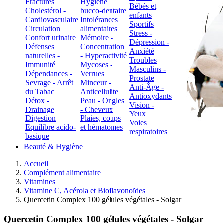
Fractures
Hygiène
Bébés et
Cholestérol -
bucco-dentaire
enfants
Cardiovasculaire
Intolérances
Sportifs
Circulation
alimentaires
Stress -
Confort urinaire
Mémoire -
Dépression -
Défenses
Concentration
Anxiété
naturelles -
- Hyperactivité
Troubles
Immunité
Mycoses -
Masculins -
Dépendances -
Verrues
Prostate
Sevrage - Arrêt
Minceur -
Anti-Âge -
du Tabac
Anticellulite
Antioxydants
Détox -
Peau - Ongles
Vision -
Drainage
- Cheveux
Yeux
Digestion
Plaies, coups
Voies
Equilibre acido-
et hématomes
respiratoires
basique
Beauté & Hygiène
Accueil
Complément alimentaire
Vitamines
Vitamine C, Acérola et Bioflavonoïdes
Quercetin Complex 100 gélules végétales - Solgar
Quercetin Complex 100 gélules végétales - Solgar