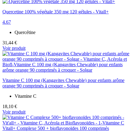
Quercetine 100% végétale 350 mg 120 gélules - Vitall+
4.67
Quercétine
31,44 €
Voir produit
Vitamine C 100 mg (Kangavites Chewable) pour enfants arôme
orange 90 comprimés à croquer - Solgar
Vitamine C
18,10 €
Voir produit