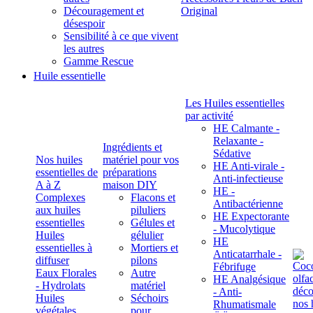
Découragement et
Original
désespoir
Sensibilité à ce que vivent
les autres
Gamme Rescue
Huile essentielle
Les Huiles essentielles
par activité
HE Calmante -
Relaxante -
Ingrédients et
Sédative
Nos huiles
matériel pour vos
HE Anti-virale -
essentielles de
préparations
Anti-infectieuse
A à Z
maison DIY
HE -
Complexes
Flacons et
Antibactérienne
aux huiles
piluliers
HE Expectorante
essentielles
Gélules et
- Mucolytique
Huiles
gélulier
HE
essentielles à
Mortiers et
Anticatarrhale -
diffuser
pilons
Fébrifuge
Eaux Florales
Autre
HE Analgésique
- Hydrolats
matériel
- Anti-
Huiles
Séchoirs
Rhumatismale
végétales,
pour