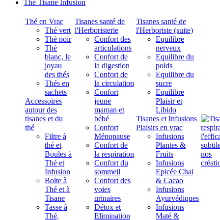
Thé Tisane Infusion
Thé en Vrac
Tisanes santé de
Tisanes santé de
Thé vert
l'Herboristerie
l'Herboriste (suite)
Thé noir
Confort des
Equilibre
Thé
articulations
nerveux
blanc, le
Confort de
Equilibre du
joyau
la digestion
poids
des thés
Confort de
Equilibre du
Thés en
la circulation
sucre
sachets
Confort
Equilibre
Accessoires
jeune
Plaisir et
autour des
maman et
Libido
tisanes et du
bébé
Tisanes et Infusions
thé
Confort
Plaisirs en vrac
Filtre à
Ménopause
Infusions
thé et
Confort de
Plantes &
Boules à
la respiration
Fruits
Thé et
Confort du
Infusions
Infusion
sommeil
Epicée Chai
Boite à
Confort des
& Cacao
Thé et à
voies
Infusions
Tisane
urinaires
Ayurvédiques
Tasse à
Détox et
Infusions
Thé,
Elimination
Maté &