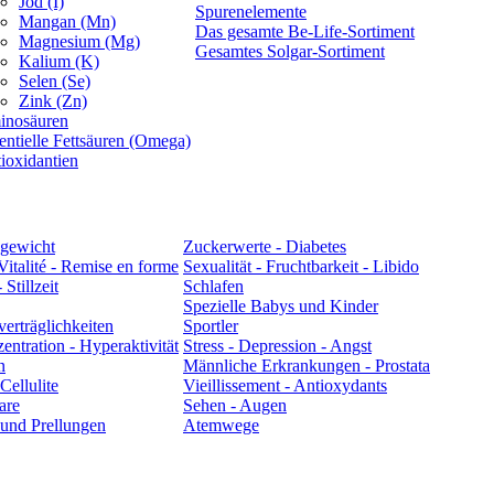
Jod (I)
Spurenelemente
Mangan (Mn)
Das gesamte Be-Life-Sortiment
Magnesium (Mg)
Gesamtes Solgar-Sortiment
Kalium (K)
Selen (Se)
Zink (Zn)
inosäuren
entielle Fettsäuren (Omega)
ioxidantien
hgewicht
Zuckerwerte - Diabetes
Vitalité - Remise en forme
Sexualität - Fruchtbarkeit - Libido
Stillzeit
Schlafen
Spezielle Babys und Kinder
erträglichkeiten
Sportler
entration - Hyperaktivität
Stress - Depression - Angst
n
Männliche Erkrankungen - Prostata
ellulite
Vieillissement - Antioxydants
are
Sehen - Augen
und Prellungen
Atemwege