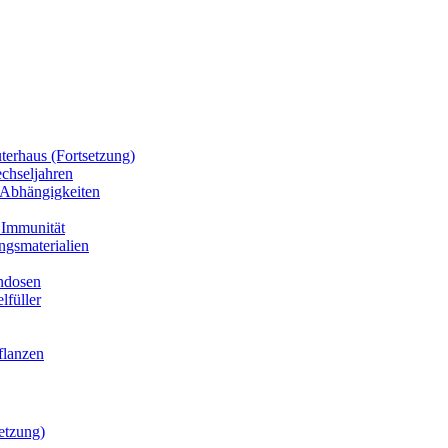
terhaus (Fortsetzung)
chseljahren
 Abhängigkeiten
& Immunität
ngsmaterialien
endosen
lfüller
flanzen
etzung)