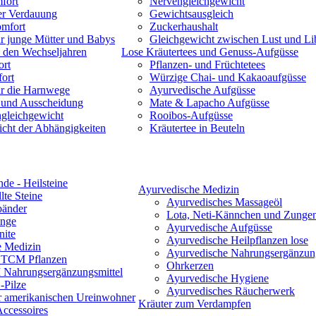
fort
Nervengleichgewicht
er Verdauung
Gewichtsausgleich
omfort
Zuckerhaushalt
r junge Mütter und Babys
Gleichgewicht zwischen Lust und Li
 den Wechseljahren
Lose Kräutertees und Genuss-Aufgüsse
rt
Pflanzen- und Früchtetees
ort
Würzige Chai- und Kakaoaufgüsse
ür die Harnwege
Ayurvedische Aufgüsse
 und Ausscheidung
Mate & Lapacho Aufgüsse
ngleichgewicht
Rooibos-Aufgüsse
cht der Abhängigkeiten
Kräutertee in Beuteln
nde - Heilsteine
Ayurvedische Medizin
lte Steine
Ayurvedisches Massageöl
änder
Lota, Neti-Kännchen und Zunge
inge
Ayurvedische Aufgüsse
nite
Ayurvedische Heilpflanzen lose
e Medizin
Ayurvedische Nahrungsergänzung
 TCM Pflanzen
Ohrkerzen
Nahrungsergänzungsmittel
Ayurvedische Hygiene
Pilze
Ayurvedisches Räucherwerk
r amerikanischen Ureinwohner
Kräuter zum Verdampfen
 Accessoires