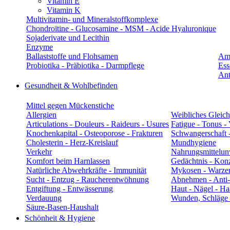
Vitamin E
Vitamin K
Multivitamin- und Mineralstoffkomplexe
Chondroïtine - Glucosamine - MSM - Acide Hyaluronique
Sojaderivate und Lecithin
Enzyme
Ballaststoffe und Flohsamen
Am
Probiotika - Präbiotika - Darmpflege
Ess
Ant
Gesundheit & Wohlbefinden
Mittel gegen Mückenstiche
Allergien
Weibliches Gleic
Articulations - Douleurs - Raideurs - Usures
Fatigue - Tonus - 
Knochenkapital - Osteoporose - Frakturen
Schwangerschaft - 
Cholesterin - Herz-Kreislauf
Mundhygiene
Verkehr
Nahrungsmittelunv
Komfort beim Harnlassen
Gedächtnis - Konz
Natürliche Abwehrkräfte - Immunität
Mykosen - Warze
Sucht - Entzug - Raucherentwöhnung
Abnehmen - Anti-C
Entgiftung - Entwässerung
Haut - Nägel - Ha
Verdauung
Wunden, Schläge 
Säure-Basen-Haushalt
Schönheit & Hygiene