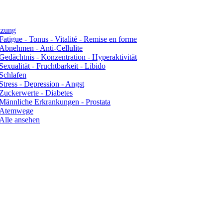
tzung
Fatigue - Tonus - Vitalité - Remise en forme
Abnehmen - Anti-Cellulite
Gedächtnis - Konzentration - Hyperaktivität
Sexualität - Fruchtbarkeit - Libido
Schlafen
Stress - Depression - Angst
Zuckerwerte - Diabetes
Männliche Erkrankungen - Prostata
Atemwege
Alle ansehen