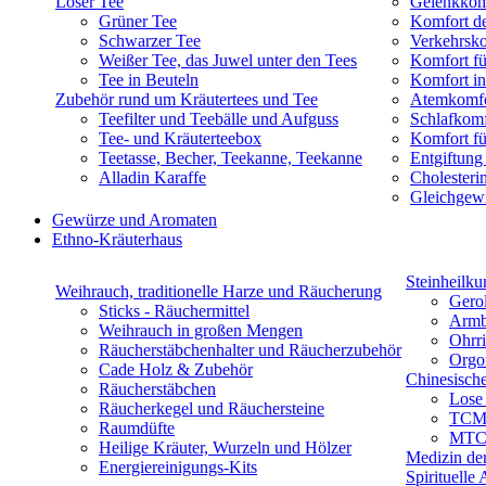
Loser Tee
Gelenkkom
Grüner Tee
Komfort d
Schwarzer Tee
Verkehrsk
Weißer Tee, das Juwel unter den Tees
Komfort fü
Tee in Beuteln
Komfort in
Zubehör rund um Kräutertees und Tee
Atemkomfo
Teefilter und Teebälle und Aufguss
Schlafkomf
Tee- und Kräuterteebox
Komfort f
Teetasse, Becher, Teekanne, Teekanne
Entgiftung
Alladin Karaffe
Cholesteri
Gleichgewi
Gewürze und Aromaten
Ethno-Kräuterhaus
Steinheilku
Weihrauch, traditionelle Harze und Räucherung
Gerol
Sticks - Räuchermittel
Armb
Weihrauch in großen Mengen
Ohrr
Räucherstäbchenhalter und Räucherzubehör
Orgo
Cade Holz & Zubehör
Chinesisch
Räucherstäbchen
Lose
Räucherkegel und Räuchersteine
TCM 
Raumdüfte
MTC-
Heilige Kräuter, Wurzeln und Hölzer
Medizin de
Energiereinigungs-Kits
Spirituelle