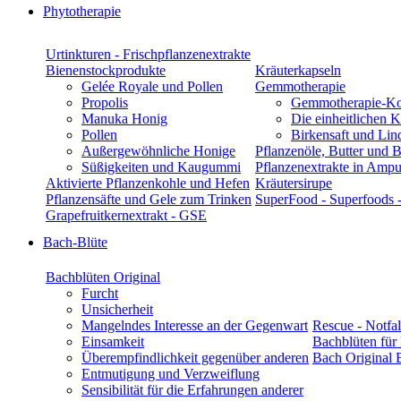
Phytotherapie
Urtinkturen - Frischpflanzenextrakte
Bienenstockprodukte
Kräuterkapseln
Gelée Royale und Pollen
Gemmotherapie
Propolis
Gemmotherapie-K
Manuka Honig
Die einheitlichen 
Pollen
Birkensaft und Lin
Außergewöhnliche Honige
Pflanzenöle, Butter und 
Süßigkeiten und Kaugummi
Pflanzenextrakte in Ampu
Aktivierte Pflanzenkohle und Hefen
Kräutersirupe
Pflanzensäfte und Gele zum Trinken
SuperFood - Superfoods 
Grapefruitkernextrakt - GSE
Bach-Blüte
Bachblüten Original
Furcht
Unsicherheit
Mangelndes Interesse an der Gegenwart
Rescue - Notfal
Einsamkeit
Bachblüten für
Überempfindlichkeit gegenüber anderen
Bach Original 
Entmutigung und Verzweiflung
Sensibilität für die Erfahrungen anderer