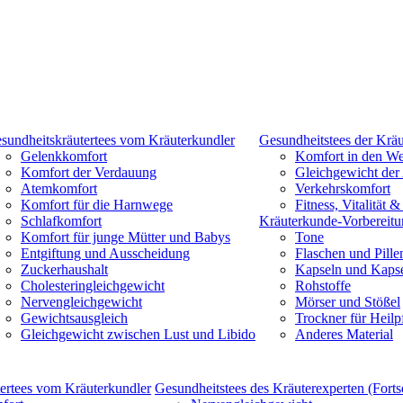
sundheitskräutertees vom Kräuterkundler
Gesundheitstees der Kräu
Gelenkkomfort
Komfort in den We
Komfort der Verdauung
Gleichgewicht der
Atemkomfort
Verkehrskomfort
Komfort für die Harnwege
Fitness, Vitalität 
Schlafkomfort
Kräuterkunde-Vorbereitu
Komfort für junge Mütter und Babys
Tone
Entgiftung und Ausscheidung
Flaschen und Pill
Zuckerhaushalt
Kapseln und Kapse
Cholesteringleichgewicht
Rohstoffe
Nervengleichgewicht
Mörser und Stößel
Gewichtsausgleich
Trockner für Heilp
Gleichgewicht zwischen Lust und Libido
Anderes Material
ertees vom Kräuterkundler
Gesundheitstees des Kräuterexperten (Forts