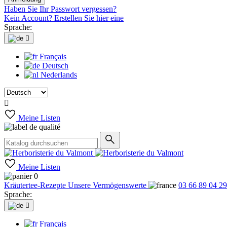
Haben Sie Ihr Passwort vergessen?
Kein Account? Erstellen Sie hier eine
Sprache:

Français
Deutsch
Nederlands

Meine Listen
Meine Listen
0
Kräutertee-Rezepte
Unsere Vermögenswerte
03 66 89 04 29
Sprache:

Français