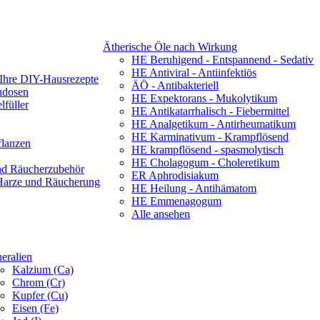
Ätherische Öle nach Wirkung
HE Beruhigend - Entspannend - Sedativ
HE Antiviral - Antiinfektiös
 Ihre DIY-Hausrezepte
ÄÖ - Antibakteriell
ndosen
HE Expektorans - Mukolytikum
füller
HE Antikatarrhalisch - Fiebermittel
HE Analgetikum - Antirheumatikum
HE Karminativum - Krampflösend
flanzen
HE krampflösend - spasmolytisch
HE Cholagogum - Choleretikum
nd Räucherzubehör
ER Aphrodisiakum
 Harze und Räucherung
HE Heilung - Antihämatom
HE Emmenagogum
Alle ansehen
eralien
Kalzium (Ca)
Chrom (Cr)
Kupfer (Cu)
Eisen (Fe)