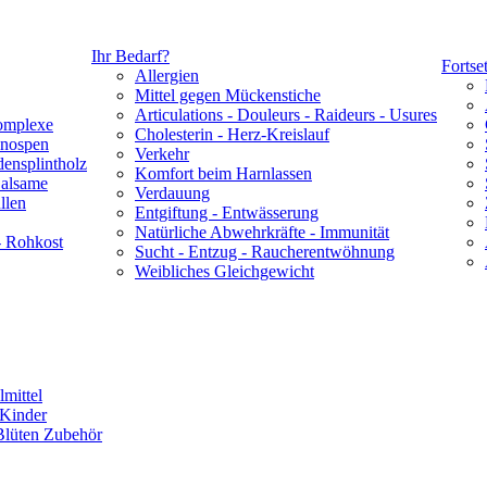
Ihr Bedarf?
Fortse
Allergien
Mittel gegen Mückenstiche
Articulations - Douleurs - Raideurs - Usures
omplexe
Cholesterin - Herz-Kreislauf
Knospen
Verkehr
densplintholz
Komfort beim Harnlassen
Balsame
Verdauung
llen
Entgiftung - Entwässerung
Natürliche Abwehrkräfte - Immunität
- Rohkost
Sucht - Entzug - Raucherentwöhnung
Weibliches Gleichgewicht
lmittel
 Kinder
Blüten Zubehör