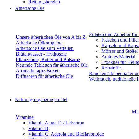
Rettungsbereich
Ätherische Öle
Zutaten und Zubehör für
Unsere ätherischen Öle von A bis Z
Flaschen und Pille
Ätherische Ölkomplexe
Kapseln und Kapsel
Ätherische Öle zum Verteilen
Mörser und Stößel
Blütenwasser - Hydrosole
Anderes Material
Pflanzenöle, Butter und Balsame
Trockner für Heilp
Neutrale Tabletten für ätherische Öle
Rohstoffe
Aromatherapie-Boxen
Räucherstäbchenhalter u
Diffusoren für ätherische Öle
Weihrauch, traditionelle
Nahrungsergänzungsmittel
Min
Vitamine
Vitamin A und D / Lebertran
Vitamin B
Vitamin C, Acerola und Bioflavonoide