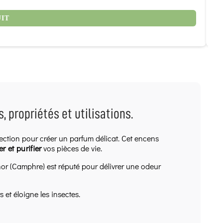
8
UIT
 propriétés et utilisations.
fection pour créer un parfum délicat. Cet encens
r et purifier
vos pièces de vie.
r (Camphre) est réputé pour délivrer une odeur
s et éloigne les insectes.