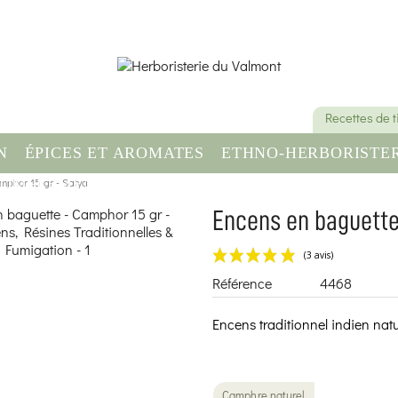
Recettes de 
N
ÉPICES ET AROMATES
ETHNO-HERBORISTER
mphor 15 gr - Satya
OMPLÉMENT ALIMENTAIRE
SANTÉ & BIEN-ÊT
Encens en baguette
Référence
4468
Encens traditionnel indien natu
Camphre naturel