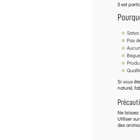
Il est par
Pourquo
Satya
Pas de
Aucun
Bague
Produi
Quali
Si vous êt
naturel, fa
Précauti
Ne laissez 
Utiliser su
des animau