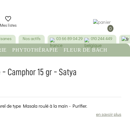
Mes listes
0
tisanes
Nos actifs
03 66 89 04 29
010 244 449
IE
PHYTOTHÉRAPIE
FLEUR DE BACH
RE
BEAUTÉ & HYGIÈNE
 - Camphor 15 gr - Satya
(3 avis)
rel de type Masala roulé à la main - Purifier.
en savoir plus