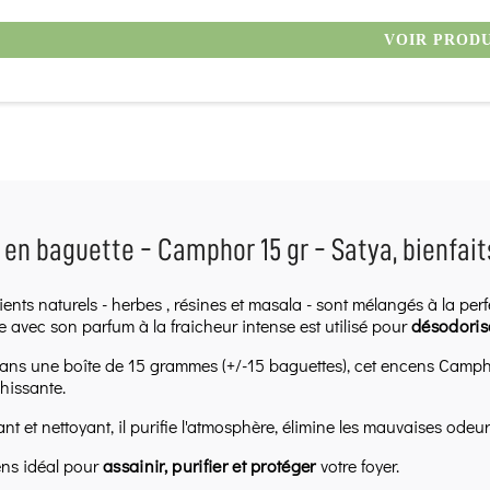
VOIR PROD
en baguette - Camphor 15 gr - Satya, bienfaits,
ients naturels - herbes , résines et masala - sont mélangés à la per
 avec son parfum à la fraicheur intense est utilisé pour
désodorise
ans une boîte de 15 grammes (+/-15 baguettes), cet encens Campho
chissante.
t et nettoyant, il purifie l'atmosphère, élimine les mauvaises odeur
ens idéal pour
assainir, purifier et protéger
votre foyer.