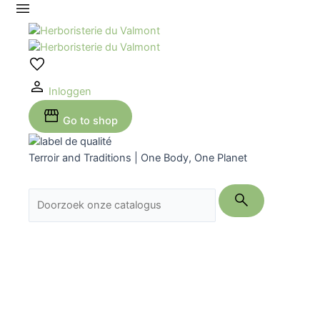
Ga
naar
de
inhoud
Inloggen
Go to shop
Terroir and Traditions | One Body, One Planet