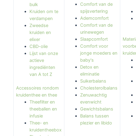
Comfort van de
bulk
spijsvertering
Kruiden om te
Ademcomfort
verdampen
Comfort van de
Zweedse
urinewegen
kruiden en
Materi
Slaapcomfort
elixer
voorbe
Comfort voor
CBD-olie
kruid
jonge moeders en
Lijst van onze
baby's
actieve
Detox en
ingrediënten
eliminatie
van A tot Z
Suikerbalans
Accessoires rondom
Cholesterolbalans
kruidenthee en thee
Zenuwachtig
Theefilter en
evenwicht
theeballen en
Gewichtsbalans
infusie
Balans tussen
Thee- en
plezier en libido
kruidentheebox