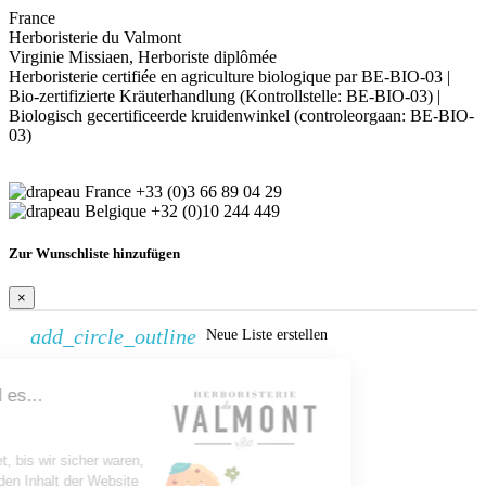
France
Herboristerie du Valmont
Virginie Missiaen, Herboriste diplômée
Herboristerie certifiée en agriculture biologique par BE-BIO-03 |
Bio-zertifizierte Kräuterhandlung (Kontrollstelle: BE-BIO-03) |
Biologisch gecertificeerde kruidenwinkel (controleorgaan: BE-BIO-
03)
+33 (0)3 66 89 04 29
+32 (0)10 244 449
Zur Wunschliste hinzufügen
×
add_circle_outline
Ohne Einwilligung fortfahren
Neue Liste erstellen
Wunschliste erstellen
Hallo, wir sind es...
Cookies!
×
Name der Wunschliste
Wir haben gewartet, bis wir sicher waren,
dass Sie sich für den Inhalt der Website
Stornieren
Wunschliste erstellen