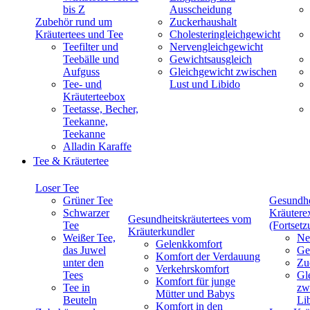
bis Z
Ausscheidung
Zubehör rund um
Zuckerhaushalt
Kräutertees und Tee
Cholesteringleichgewicht
Teefilter und
Nervengleichgewicht
Teebälle und
Gewichtsausgleich
Aufguss
Gleichgewicht zwischen
Tee- und
Lust und Libido
Kräuterteebox
Teetasse, Becher,
Teekanne,
Teekanne
Alladin Karaffe
Tee & Kräutertee
Loser Tee
Grüner Tee
Gesundhe
Schwarzer
Kräutere
Gesundheitskräutertees vom
Tee
(Fortsetz
Kräuterkundler
Weißer Tee,
Ne
Gelenkkomfort
das Juwel
Ge
Komfort der Verdauung
unter den
Zu
Verkehrskomfort
Tees
Gl
Komfort für junge
Tee in
zw
Mütter und Babys
Beuteln
Li
Komfort in den