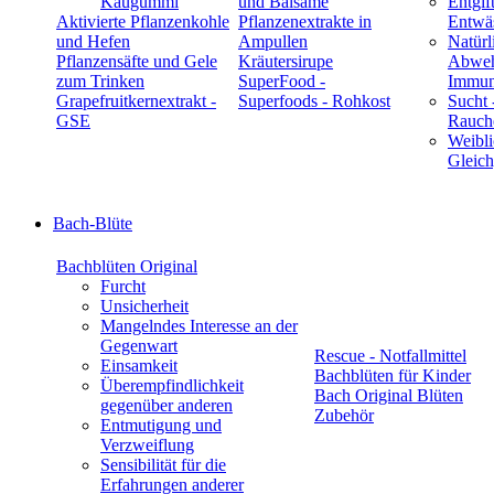
Kaugummi
und Balsame
Entgif
Aktivierte Pflanzenkohle
Pflanzenextrakte in
Entwä
und Hefen
Ampullen
Natürl
Pflanzensäfte und Gele
Kräutersirupe
Abwehr
zum Trinken
SuperFood -
Immun
Grapefruitkernextrakt -
Superfoods - Rohkost
Sucht 
GSE
Rauch
Weibli
Gleic
Bach-Blüte
Bachblüten Original
Furcht
Unsicherheit
Mangelndes Interesse an der
Gegenwart
Rescue - Notfallmittel
Einsamkeit
Bachblüten für Kinder
Überempfindlichkeit
Bach Original Blüten
gegenüber anderen
Zubehör
Entmutigung und
Verzweiflung
Sensibilität für die
Erfahrungen anderer