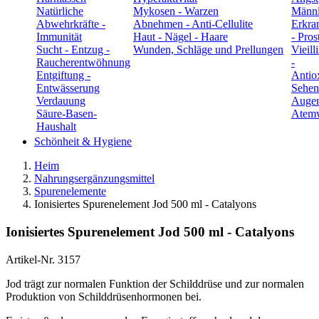
Natürliche
Mykosen - Warzen
Männl
Abwehrkräfte -
Abnehmen - Anti-Cellulite
Erkra
Immunität
Haut - Nägel - Haare
- Pros
Sucht - Entzug -
Wunden, Schläge und Prellungen
Vieill
Raucherentwöhnung
-
Entgiftung -
Antio
Entwässerung
Sehen
Verdauung
Auge
Säure-Basen-
Atem
Haushalt
Schönheit & Hygiene
Heim
Nahrungsergänzungsmittel
Spurenelemente
Ionisiertes Spurenelement Jod 500 ml - Catalyons
Ionisiertes Spurenelement Jod 500 ml - Catalyons
Artikel-Nr.
3157
Jod trägt zur normalen Funktion der Schilddrüse und zur normalen
Produktion von Schilddrüsenhormonen bei.