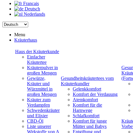
Français
Deutsch
Nederlands
Menu
Kräuterhaus
Haus der Kräuterkunde
Einfacher
Kräutertee
Kräuterpulver in
Gesun
großen Mengen
Kräut
Gewürze,
Gesundheitskräutertees vom
(Forts
Kräuter und
Kräuterkundler
Würzmittel in
Gelenkkomfort
großen Mengen
Komfort der Verdauung
Kräuter zum
Atemkomfort
Verdampfen
Komfort für die
Schwedenkräuter
Harnwege
und Elixier
Schlafkomfort
CBD-Öl
Komfort für junge
Kräut
Liste unserer
Mütter und Babys
Vorbe
Wirkstoffe von A
Entgiftung und