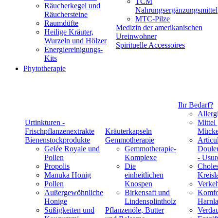
TCM
Räucherkegel und
Nahrungsergänzungsmittel
Räuchersteine
MTC-Pilze
Raumdüfte
Medizin der amerikanischen
Heilige Kräuter,
Ureinwohner
Wurzeln und Hölzer
Spirituelle Accessoires
Energiereinigungs-
Kits
Phytotherapie
Ihr Bedarf?
Allerg
Urtinkturen -
Mittel
Frischpflanzenextrakte
Kräuterkapseln
Mücke
Bienenstockprodukte
Gemmotherapie
Articul
Gelée Royale und
Gemmotherapie-
Douleu
Pollen
Komplexe
- Usur
Propolis
Die
Choles
Manuka Honig
einheitlichen
Kreisl
Pollen
Knospen
Verke
Außergewöhnliche
Birkensaft und
Komfo
Honige
Lindensplintholz
Harnla
Süßigkeiten und
Pflanzenöle, Butter
Verda