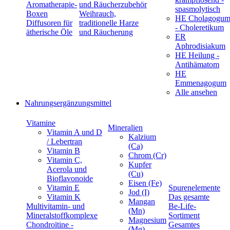
Aromatherapie-
und Räucherzubehör
spasmolytisch
Boxen
Weihrauch,
HE Cholagogu
Diffusoren für
traditionelle Harze
- Choleretikum
ätherische Öle
und Räucherung
ER
Aphrodisiakum
HE Heilung -
Antihämatom
HE
Emmenagogum
Alle ansehen
Nahrungsergänzungsmittel
Vitamine
Mineralien
Vitamin A und D
Kalzium
/ Lebertran
(Ca)
Vitamin B
Chrom (Cr)
Vitamin C,
Kupfer
Acerola und
(Cu)
Bioflavonoide
Eisen (Fe)
Vitamin E
Spurenelemente
Jod (I)
Vitamin K
Das gesamte
Mangan
Multivitamin- und
Be-Life-
(Mn)
Mineralstoffkomplexe
Sortiment
Magnesium
Chondroïtine -
Gesamtes
(Mg)