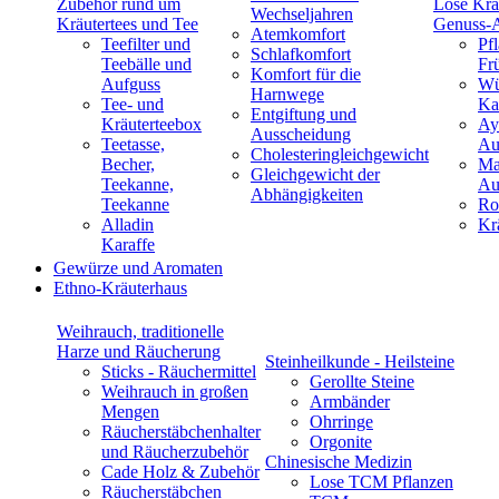
Zubehör rund um
Lose Krä
Wechseljahren
Kräutertees und Tee
Genuss-
Atemkomfort
Teefilter und
Pf
Schlafkomfort
Teebälle und
Fr
Komfort für die
Aufguss
Wü
Harnwege
Tee- und
Ka
Entgiftung und
Kräuterteebox
Ay
Ausscheidung
Teetasse,
Au
Cholesteringleichgewicht
Becher,
Ma
Gleichgewicht der
Teekanne,
Au
Abhängigkeiten
Teekanne
Ro
Alladin
Kr
Karaffe
Gewürze und Aromaten
Ethno-Kräuterhaus
Weihrauch, traditionelle
Harze und Räucherung
Steinheilkunde - Heilsteine
Sticks - Räuchermittel
Gerollte Steine
Weihrauch in großen
Armbänder
Mengen
Ohrringe
Räucherstäbchenhalter
Orgonite
und Räucherzubehör
Chinesische Medizin
Cade Holz & Zubehör
Lose TCM Pflanzen
Räucherstäbchen