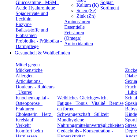
Glucosamine - MSM -
Solgar-
Kalium (K)
Acide Hyaluronique
Sortiment
Selen (Se)
Sojaderivate und
Zink (Zn)
Lecithin
Aminosäuren
Enzyme
Essentielle
Ballaststoffe und
Fettsäuren
Flohsamen
(Omega)
Probiotika - Präbiotika -
Antioxidantien
Darmpflege
Gesundheit & Wohlbefinden
Mittel gegen
Mückenstiche
Zucke
Allergien
Diabe
Articulations -
Sexual
Douleurs - Raideurs
Frucht
- Usures
- Libi
Knochenkapital -
Weibliches Gleichgewicht
Schla
Osteoporose -
Fatigue - Tonus - Vitalité - Remise
Spezie
Frakturen
en forme
Babys
Cholesterin - Herz-
Schwangerschaft - Stillzeit
Kinde
Kreislauf
Mundhygiene
Sportl
Verkehr
Nahrungsmittelunverträglichkeiten
Stress
Komfort beim
Gedächtnis - Konzentration -
Depre
Harnlassen
Hyperaktivität
Angst