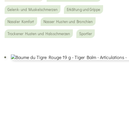
Gelenk- und Muskelschmerzen
Erkältung und Grippe
Nasaler Komfort
Nasser Husten und Bronchien
Trockener Husten und Halsschmerzen
Sportler