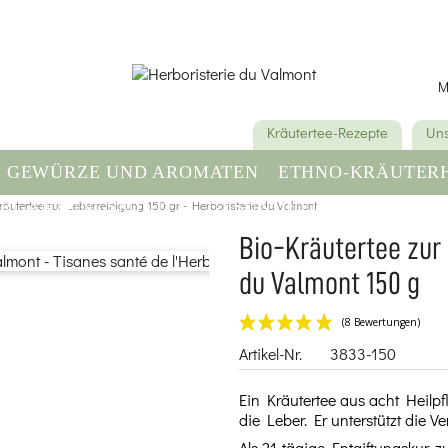
M
Kräutertee-Rezepte
Uns
GEWÜRZE UND AROMATEN
ETHNO-KRÄUTER
RGÄNZUNGSMITTEL
räutertee zur Leberreinigung 150 gr - Herboristerie du Valmont
GESUNDHEIT & WOHLBE
Bio-Kräutertee zur 
du Valmont 150 g
Artikel-Nr.
3833-150
Ein Kräutertee aus acht Heilp
die Leber. Er unterstützt die 
Als 21-tägige Entgiftungskur,