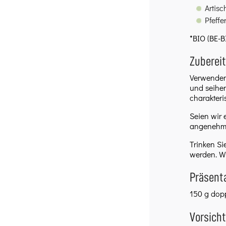
Artisc
Pfeffe
*BIO (BE-
Zuberei
Verwenden 
und seihen
charakteri
Seien wir 
angenehm,
Trinken Si
werden. Wi
Präsent
150 g dopp
Vorsich