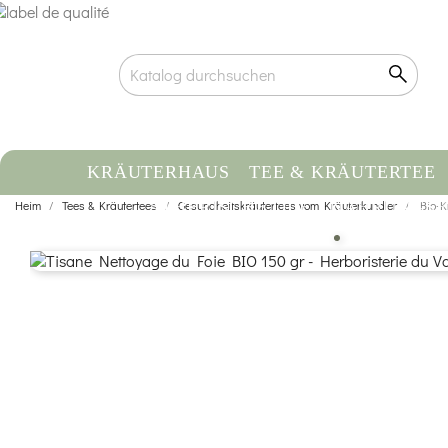
KRÄUTERHAUS
TEE & KRÄUTERTEE
Heim
Tees & Kräutertees
ÄTHERISCHE ÖLE
Gesundheitskräutertees vom Kräuterkundler
NAHRUNGSE
Bio-K