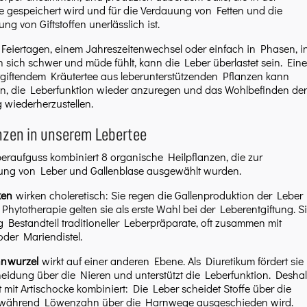
e gespeichert wird und für die Verdauung von Fetten und die
ng von Giftstoffen unerlässlich ist.
eiertagen, einem Jahreszeitenwechsel oder einfach in Phasen, i
sich schwer und müde fühlt, kann die Leber überlastet sein. Eine
tgiftendem Kräutertee aus leberunterstützenden Pflanzen kann
en, die Leberfunktion wieder anzuregen und das Wohlbefinden der
wiederherzustellen.
nzen in unserem Lebertee
eraufguss kombiniert 8 organische Heilpflanzen, die zur
zung von Leber und Gallenblase ausgewählt wurden.
ken
wirken choleretisch: Sie regen die Gallenproduktion der Leber
 Phytotherapie gelten sie als erste Wahl bei der Leberentgiftung. S
g Bestandteil traditioneller Leberpräparate, oft zusammen mit
der Mariendistel.
nwurzel
wirkt auf einer anderen Ebene. Als Diuretikum fördert sie
eidung über die Nieren und unterstützt die Leberfunktion. Desha
ft mit Artischocke kombiniert: Die Leber scheidet Stoffe über die
, während Löwenzahn über die Harnwege ausgeschieden wird.