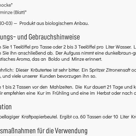
hocke*
rminze (Blatt)*
BIO-03) — Produkt aus biologischem Anbau.
tungs- und Gebrauchshinweise
Sie 1 Teelöffel pro Tasse oder 2 bis 3 Teelöffel pro Liter Wasser.
 Sie ihn anschließend ab. Der Aufguss nimmt eine dunkelbraun-g
stisches Aroma, das an Boldo und Minze erinnert.
ehrlich: Dieser Kräutertee ist sehr bitter. Ein Spritzer Zitronensaf
 und viele unserer Kunden bevorzugen ihn so.
e 1 bis 2 Tassen vor den Mahlzeiten. Die Kur dauert 21 Tage und
r empfehlen eine Kur im Frühling und eine im Herbst oder nach 
ation
ellagiger Kraftpapierbeutel. Ergibt ca. 60 Tassen oder 10 Liter Kr
tsmaßnahmen für die Verwendung