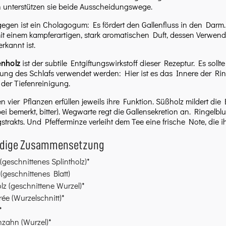
unterstützen sie beide Ausscheidungswege.
egen ist ein Cholagogum: Es fördert den Gallenfluss in den Darm
mit einem kampferartigen, stark aromatischen Duft, dessen Verwen
kannt ist.
enholz
ist der subtile Entgiftungswirkstoff dieser Rezeptur. Es soll
ung des Schlafs verwendet werden: Hier ist es das Innere der Rinde
 der Tiefenreinigung.
n vier Pflanzen erfüllen jeweils ihre Funktion. Süßholz mildert die
bei bemerkt, bitter). Wegwarte regt die Gallensekretion an. Ringel
trakts. Und Pfefferminze verleiht dem Tee eine frische Note, die
ndige Zusammensetzung
(geschnittenes Splintholz)*
(geschnittenes Blatt)
z (geschnittene Wurzel)*
ée (Wurzelschnitt)*
*
zahn (Wurzel)*