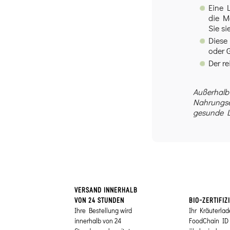
Eine 
die Me
Sie s
Diese
oder G
Der re
Außerhalb 
Nahrungse
gesunde L
VERSAND INNERHALB
VON 24 STUNDEN
BIO-ZERTIFIZ
Ihre Bestellung wird
Ihr Kräuterlad
innerhalb von 24
FoodChain ID 