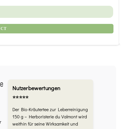
1
UCT
ie
Nutzerbewertungen
⭐️⭐️⭐️⭐️⭐️
Der Bio-Kräutertee zur Leberreinigung
150 g – Herboristerie du Valmont wird
r
weithin für seine Wirksamkeit und