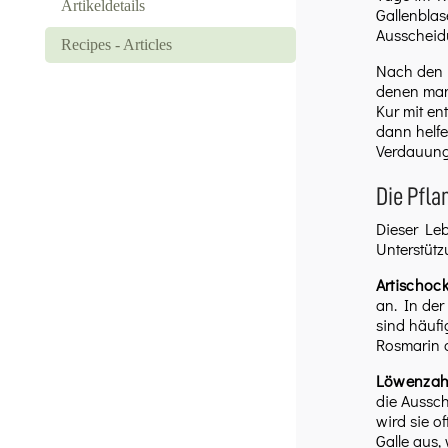
Artikeldetails
Gallenblas
Ausscheidu
Recipes - Articles
Nach den F
denen man 
Kur mit en
dann helf
Verdauung 
Die Pfla
Dieser Leb
Unterstüt
Artischoc
an. In der
sind häufi
Rosmarin o
Löwenzah
die Aussch
wird sie o
Galle aus