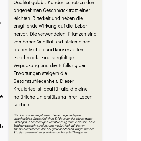
Qualität gelobt. Kunden schätzen den
angenehmen Geschmack trotz einer
leichten Bitterkeit und heben die
n
entgiftende Wirkung auf die Leber
hervor. Die verwendeten Pflanzen sind
von hoher Qualität und bieten einen
authentischen und konservierten
Geschmack. Eine sorgfältige
Verpackung und die Erfüllung der
Erwartungen steigern die
Gesamtzufriedenheit. Dieser
Kräutertee ist ideal für alle, die eine
ie
natürliche Unterstützung ihrer Leber
suchen.
Die oben zusammengefassten Bewertungen spiegeln
ausschließlich die persönlichen Erfahrungen der Nutzer wider
und liegen in der alleinigen Verantwortung ihrer Verfasser. Diese
lb
Erfahrungsberichte stellen keine medizinisch validierten
Therapieversprechen dar. Bei gesundheitlichen Fragen wenden
Sie sich bitte an einen qualifizierten Arzt oder Therapeuten.