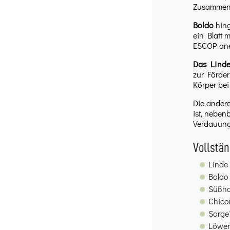
Zusammen 
Boldo
hing
ein Blatt 
ESCOP aner
Das Lind
zur Förder
Körper bei
Die andere
ist, neben
Verdauungs
Vollstä
Linde 
Boldo 
Süßhol
Chicor
Sorge
Löwen